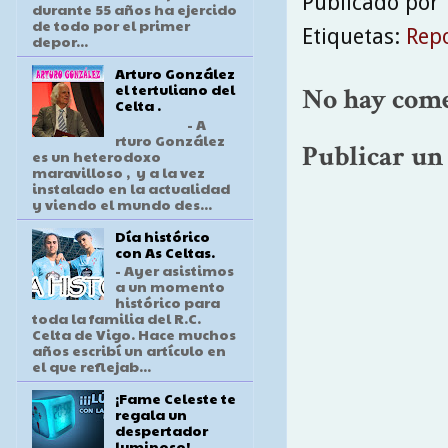
Publicado por
durante 55 años ha ejercido
de todo por el primer
Etiquetas:
Repo
depor...
Arturo González
el tertuliano del
No hay come
Celta .
- A
rturo González
Publicar un
es un heterodoxo
maravilloso , y a la vez
instalado en la actualidad
y viendo el mundo des...
Día histórico
con As Celtas.
- Ayer asistimos
a un momento
histórico para
toda la familia del R.C.
Celta de Vigo. Hace muchos
años escribí un artículo en
el que reflejab...
¡Fame Celeste te
regala un
despertador
luminoso!