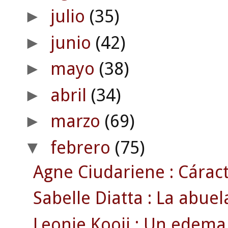
julio
(35)
►
junio
(42)
►
mayo
(38)
►
abril
(34)
►
marzo
(69)
►
febrero
(75)
▼
Agne Ciudariene : Cáract
Sabelle Diatta : La abue
Leonie Kooij : Un edema 