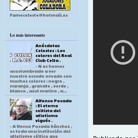
Fameceleste@hotmail.es
Lo más interesante
Anécdotas
Celestes : Los
colores del Real
Club Celta .
- N os hemos
acostumbrado a ver
nuestro escudo ornado con
muchos colores : negro ,
naranja , granate , verde ,
blanco , azul marino , a...
Alfonso Posada
: El eterno
celtista del
atletismo
vigués .
- A lfonso Posada Sánchez ,
es toda una institución del
atletismo céltico que