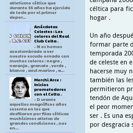
atletismo céltico que
durante 55 años ha ejercido
céltica para f
de todo por el primer
hogar .
depor...
Anécdotas
Celestes : Los
Un año después
colores del Real
Club Celta .
formar parte d
- N os hemos
acostumbrado a ver
temporada 2008
nuestro escudo ornado con
muchos colores : negro ,
de celeste en 
naranja , granate , verde ,
blanco , azul marino , a...
hacerse muy no
también las le
Merchi Arce :
Inicios
permitieron pr
prometedores
con el Celta .
tendón de Aqui
- D urante
aquellos magníficos años
el peor moment
sesenta en los que
desfilaron por filas célticas
ser . Es una e
muchísimos atletas de
grandes condiciones , nos
por desgracia 
en...