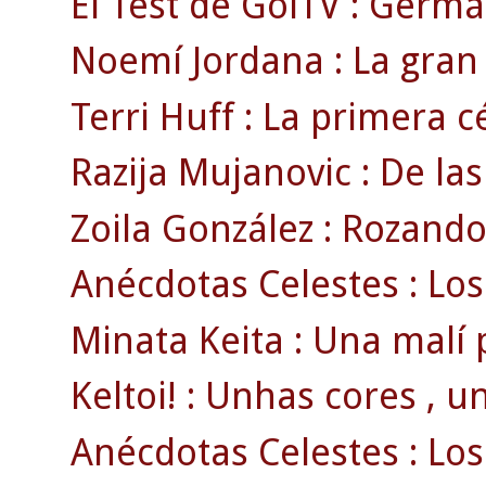
El Test de GolTV : Germá
Noemí Jordana : La gran 
Terri Huff : La primera cé
Razija Mujanovic : De las
Zoila González : Rozando 
Anécdotas Celestes : Los
Minata Keita : Una malí 
Keltoi! : Unhas cores , u
Anécdotas Celestes : Los 