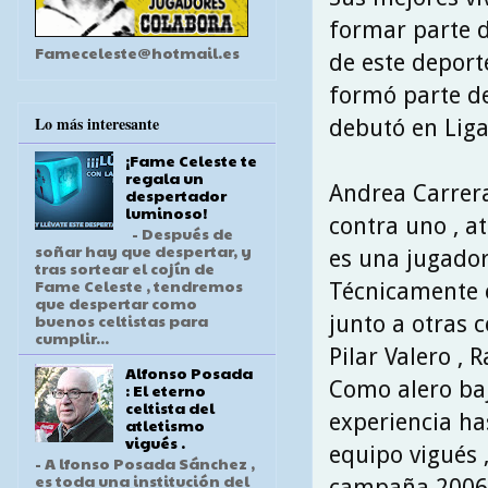
formar parte d
Fameceleste@hotmail.es
de este depor
formó parte de
Lo más interesante
debutó en Liga
¡Fame Celeste te
regala un
Andrea Carrer
despertador
luminoso!
contra uno , a
- Después de
soñar hay que despertar, y
es una jugador
tras sortear el cojín de
Fame Celeste , tendremos
Técnicamente 
que despertar como
buenos celtistas para
junto a otras 
cumplir...
Pilar Valero , 
Alfonso Posada
Como alero baj
: El eterno
celtista del
experiencia h
atletismo
vigués .
equipo vigués 
- A lfonso Posada Sánchez ,
es toda una institución del
campaña 2006\