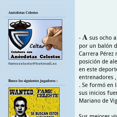
Anécdotas Celestes
A
-
sus ocho añ
por un balón d
Carrera Pérez n
posición de al
fameceleste@hotmail.es
en este deporte
entrenadores ,
Busco los siguientes jugadores :
. Se formó en l
sus inicios fue
Mariano de Vig
Sus mejores vi