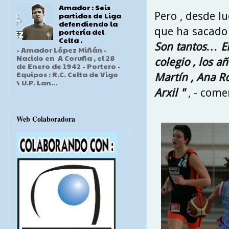
Amador : Seis
Pero , desde l
partidos de Liga
defendiendo la
que ha sacado
portería del
Celta .
Son tantos… E
- Amador López Miñán -
Nacido en A Coruña , el 28
colegio , los a
de Enero de 1942 - Portero -
Equipos : R.C. Celta de Vigo
Martín , Ana 
\ U.P. Lan...
Arxil "
, - come
Web Colaboradora