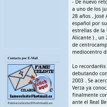
- De nuevo ret
a uno de los j
28 años . José
español por su
estrellas de l
Alicante ) , u
de centrocampi
mediocentro de
Contacta por E-Mail
Lo recordaréis 
debutando con 
2003 . Se acer
Verza ya conocí
finalmente co
ante el Real Be
Fameceleste@hotmail.es