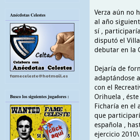
Verza aún no 
Anécdotas Celestes
al año siguient
sí , participar
disputó el Vil
debutar en la 
Dejaría de form
fameceleste@hotmail.es
adaptándose al
con el Recreat
Orihuela , éste
Busco los siguientes jugadores :
Ficharía en el
que participar
española , has
ejercicio 2010\