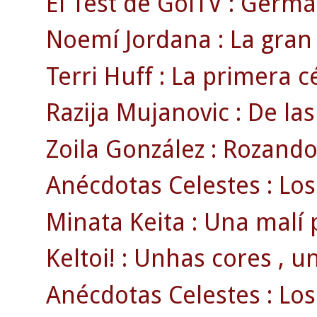
El Test de GolTV : Germá
Noemí Jordana : La gran 
Terri Huff : La primera cé
Razija Mujanovic : De las
Zoila González : Rozando 
Anécdotas Celestes : Los
Minata Keita : Una malí 
Keltoi! : Unhas cores , u
Anécdotas Celestes : Los 