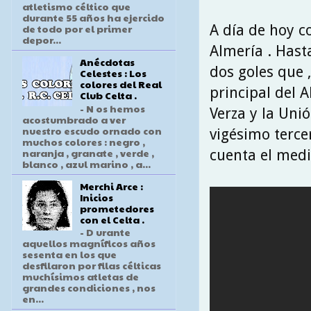
atletismo céltico que
durante 55 años ha ejercido
A día de hoy c
de todo por el primer
depor...
Almería . Hast
Anécdotas
dos goles que ,
Celestes : Los
colores del Real
principal del A
Club Celta .
- N os hemos
Verza y la Uni
acostumbrado a ver
nuestro escudo ornado con
vigésimo terce
muchos colores : negro ,
naranja , granate , verde ,
cuenta el medi
blanco , azul marino , a...
Merchi Arce :
Inicios
prometedores
con el Celta .
- D urante
aquellos magníficos años
sesenta en los que
desfilaron por filas célticas
muchísimos atletas de
grandes condiciones , nos
en...