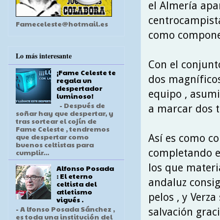
el Almería apa
centrocampista
Fameceleste@hotmail.es
como component
Lo más interesante
Con el conjunt
¡Fame Celeste te
dos magníficos
regala un
despertador
equipo , asumi
luminoso!
- Después de
a marcar dos t
soñar hay que despertar, y
tras sortear el cojín de
Fame Celeste , tendremos
que despertar como
Así es como co
buenos celtistas para
completando en
cumplir...
los que materia
Alfonso Posada
: El eterno
andaluz consig
celtista del
atletismo
pelos , y Verza
vigués .
- A lfonso Posada Sánchez ,
salvación grac
es toda una institución del