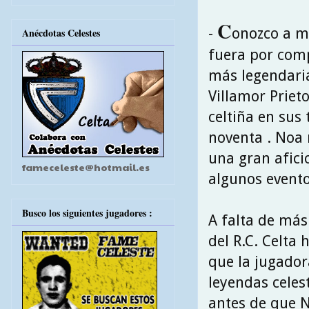
C
-
onozco a m
Anécdotas Celestes
fuera por com
más legendaria
Villamor Priet
celtiña en sus
noventa . Noa 
una gran afici
fameceleste@hotmail.es
algunos evento
Busco los siguientes jugadores :
A falta de más
del R.C. Celta
que la jugadora
leyendas celest
antes de que N