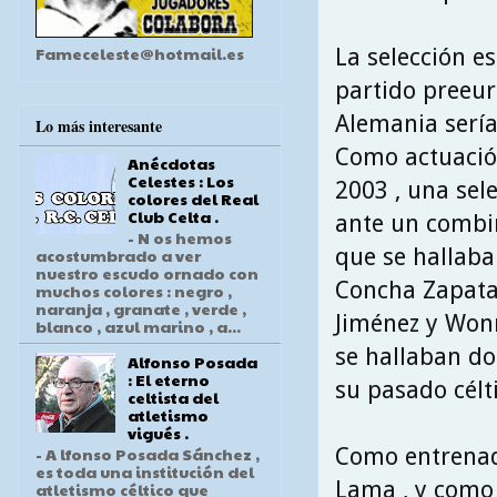
Fameceleste@hotmail.es
La selección e
partido preeur
Alemania sería
Lo más interesante
Como actuación
Anécdotas
Celestes : Los
2003 , una sel
colores del Real
Club Celta .
ante un combin
- N os hemos
que se hallaba
acostumbrado a ver
nuestro escudo ornado con
Concha Zapata 
muchos colores : negro ,
naranja , granate , verde ,
Jiménez y Wonn
blanco , azul marino , a...
se hallaban do
Alfonso Posada
: El eterno
su pasado célt
celtista del
atletismo
vigués .
Como entrenado
- A lfonso Posada Sánchez ,
es toda una institución del
Lama , y como
atletismo céltico que