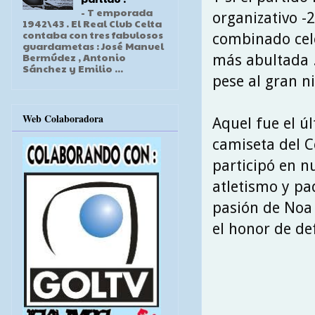
- T emporada
organizativo -
1942\43 . El Real Club Celta
contaba con tres fabulosos
combinado cel
guardametas : José Manuel
Bermúdez , Antonio
más abultada .
Sánchez y Emilio ...
pese al gran ni
Web Colaboradora
Aquel fue el ú
camiseta del C
participó en 
atletismo y pa
pasión de Noa 
el honor de def