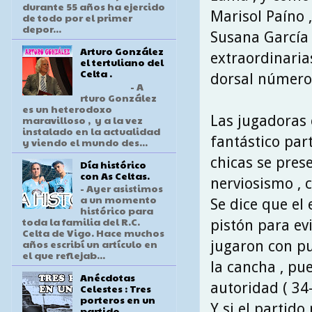
durante 55 años ha ejercido
Marisol Paíno ,
de todo por el primer
depor...
Susana García ,
Arturo González
extraordinaria
el tertuliano del
Celta .
dorsal número 
- A
rturo González
es un heterodoxo
Las jugadoras 
maravilloso , y a la vez
instalado en la actualidad
fantástico part
y viendo el mundo des...
chicas se pres
Día histórico
con As Celtas.
nerviosismo , c
- Ayer asistimos
a un momento
Se dice que el
histórico para
toda la familia del R.C.
pistón para evi
Celta de Vigo. Hace muchos
años escribí un artículo en
jugaron con pu
el que reflejab...
la cancha , pu
Anécdotas
autoridad ( 34-
Celestes : Tres
porteros en un
Y si el partid
partido .