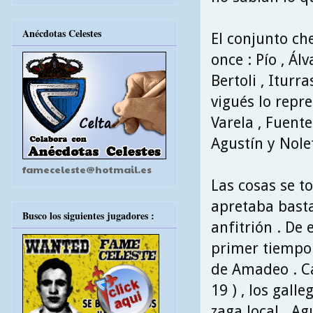
Anécdotas Celestes
El conjunto che
once : Pío , Ál
Bertoli , Itur
vigués lo repre
Varela , Fuente
Agustín y Nolet
fameceleste@hotmail.es
Las cosas se to
apretaba basta
Busco los siguientes jugadores :
anfitrión . De
primer tiempo 
de Amadeo . Ca
19 ) , los gal
zaga local . Ag