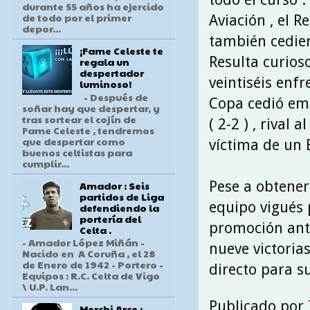
durante 55 años ha ejercido
de todo por el primer
Aviación , el 
depor...
también cedier
¡Fame Celeste te
Resulta curios
regala un
despertador
veintiséis enf
luminoso!
- Después de
Copa cedió emp
soñar hay que despertar, y
tras sortear el cojín de
( 2-2 ) , rival
Fame Celeste , tendremos
que despertar como
víctima de un 
buenos celtistas para
cumplir...
Pese a obtener
Amador : Seis
partidos de Liga
equipo vigués
defendiendo la
portería del
promoción ante
Celta .
- Amador López Miñán -
nueve victoria
Nacido en A Coruña , el 28
de Enero de 1942 - Portero -
directo para s
Equipos : R.C. Celta de Vigo
\ U.P. Lan...
Publicado por
Merchi Arce :