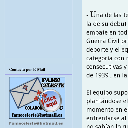
U
-
na de las 
la de su debut
empate en todo
Guerra Civil p
deporte y el e
categoría con
consecutivas y
Contacta por E-Mail
de 1939 , en la
El equipo supo 
plantándose el
momento en el 
enfrentarse al
Fameceleste@hotmail.es
no sabían lo q