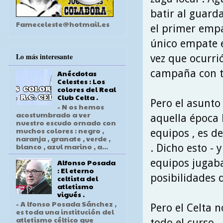
batir al guard
Fameceleste@hotmail.es
el primer empa
único empate e
Lo más interesante
vez que ocurrió
campaña con t
Anécdotas
Celestes : Los
colores del Real
Club Celta .
Pero el asunto
- N os hemos
acostumbrado a ver
aquella época 
nuestro escudo ornado con
muchos colores : negro ,
equipos , es de
naranja , granate , verde ,
blanco , azul marino , a...
. Dicho esto -
equipos jugab
Alfonso Posada
: El eterno
posibilidades 
celtista del
atletismo
vigués .
- A lfonso Posada Sánchez ,
Pero el Celta 
es toda una institución del
atletismo céltico que
todo el curso 