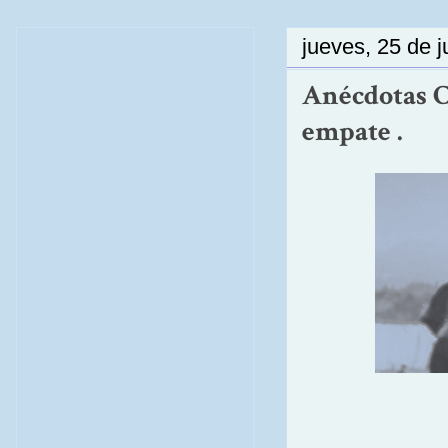
jueves, 25 de 
Anécdotas C
empate .