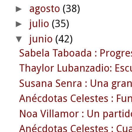
agosto
(38)
►
julio
(35)
►
junio
(42)
▼
Sabela Taboada : Progr
Thaylor Lubanzadio: Escu
Susana Senra : Una gran 
Anécdotas Celestes : Fun
Noa Villamor : Un parti
Anécdotas Celestes : Cua