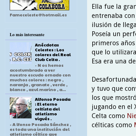
Ella fue la gr
Fameceleste@hotmail.es
entrenaba con 
ilusión de lleg
Poseía un perf
Lo más interesante
primeros años 
Anécdotas
Celestes : Los
que lo utilizar
colores del Real
Club Celta .
Esa era una de 
- N os hemos
acostumbrado a ver
nuestro escudo ornado con
Desafortunadam
muchos colores : negro ,
naranja , granate , verde ,
y tuvo que con
blanco , azul marino , a...
los que mostró
Alfonso Posada
: El eterno
jugando en el 
celtista del
atletismo
Celta como
Ni
vigués .
célticas como
M
- A lfonso Posada Sánchez ,
es toda una institución del
atletismo céltico que