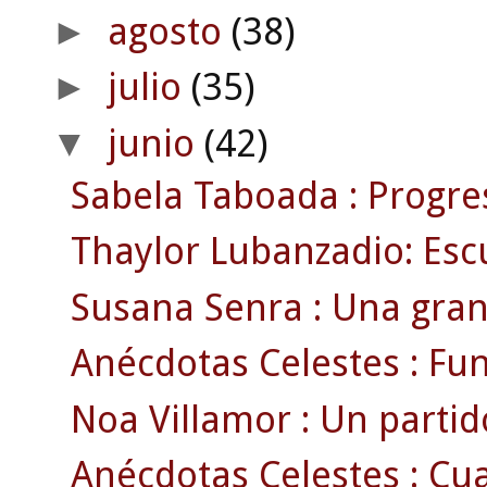
agosto
(38)
►
julio
(35)
►
junio
(42)
▼
Sabela Taboada : Progr
Thaylor Lubanzadio: Escu
Susana Senra : Una gran 
Anécdotas Celestes : Fun
Noa Villamor : Un parti
Anécdotas Celestes : Cua