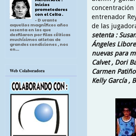
Inicios
concentración 
prometedores
con el Celta .
entrenador Re
- D urante
aquellos magníficos años
de las jugador
sesenta en los que
setenta : Susan
desfilaron por filas célticas
muchísimos atletas de
Ángeles Liborei
grandes condiciones , nos
en...
nuevas para mí
Calvet , Dori B
Web Colaboradora
Carmen Patiño 
Kelly García , 