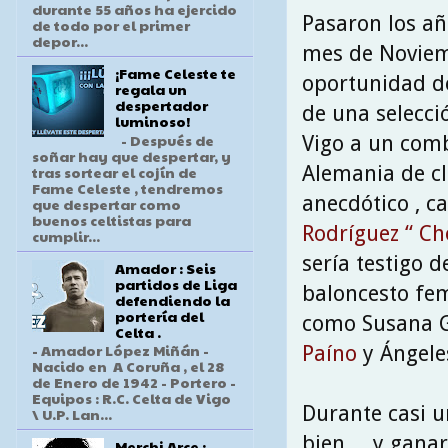
durante 55 años ha ejercido
Pasaron los añ
de todo por el primer
depor...
mes de Noviemb
¡Fame Celeste te
oportunidad de
regala un
despertador
de una selecci
luminoso!
- Después de
Vigo a un comb
soñar hay que despertar, y
Alemania de cl
tras sortear el cojín de
Fame Celeste , tendremos
anecdótico , c
que despertar como
buenos celtistas para
Rodríguez “ Ch
cumplir...
sería testigo d
Amador : Seis
partidos de Liga
baloncesto fem
defendiendo la
portería del
como Susana G
Celta .
- Amador López Miñán -
Paíno
y Ángele
Nacido en A Coruña , el 28
de Enero de 1942 - Portero -
Equipos : R.C. Celta de Vigo
Durante casi u
\ U.P. Lan...
bien… y ganar
Merchi Arce :