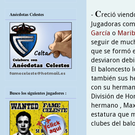
C
-
reció viend
Anécdotas Celestes
Jugadoras co
García
o
Marib
seguir de much
que se formó e
desviaron debi
El baloncesto l
fameceleste@hotmail.es
también sus he
con su hermana
Busco los siguientes jugadores :
División de Ho
hermano , Maxi
estatura que mi
clubes del bal