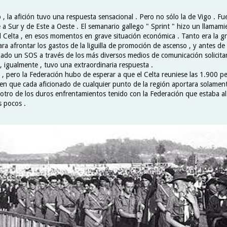
o , la afición tuvo una respuesta sensacional . Pero no sólo la de Vigo . Fu
e a Sur y de Este a Oeste . El semanario gallego " Sprint " hizo un llamam
el Celta , en esos momentos en grave situación económica . Tanto era la g
ara afrontar los gastos de la liguilla de promoción de ascenso , y antes de 
nzado un SOS a través de los más diversos medios de comunicación solicita
, igualmente , tuvo una extraordinaria respuesta .
, pero la Federación hubo de esperar a que el Celta reuniese las 1.900 pe
ó en que cada aficionado de cualquier punto de la región aportara solament
 otro de los duros enfrentamientos tenido con la Federación que estaba al 
s pocos .