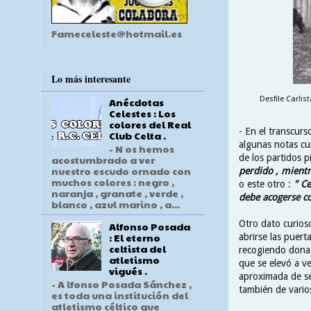
Fameceleste@hotmail.es
Lo más interesante
Desfile Carlis
Anécdotas
Celestes : Los
colores del Real
- En el transcurs
Club Celta .
algunas notas cu
- N os hemos
de los partidos p
acostumbrado a ver
nuestro escudo ornado con
perdido , mientr
muchos colores : negro ,
o este otro :
" Ce
naranja , granate , verde ,
debe acogerse co
blanco , azul marino , a...
Otro dato curios
Alfonso Posada
: El eterno
abrirse las puert
celtista del
recogiendo donat
atletismo
que se elevó a ve
vigués .
aproximada de ses
- A lfonso Posada Sánchez ,
también de varios
es toda una institución del
atletismo céltico que