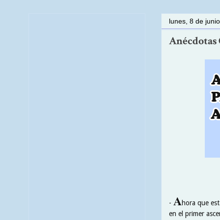
lunes, 8 de juni
Anécdotas C
A
-
hora que est
en el primer asc