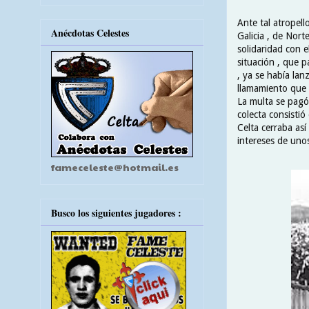
Ante tal atropell
Anécdotas Celestes
Galicia , de Nort
solidaridad con 
situación , que p
, ya se había la
llamamiento que 
La multa se pagó 
colecta consisti
Celta cerraba así
intereses de uno
fameceleste@hotmail.es
Busco los siguientes jugadores :