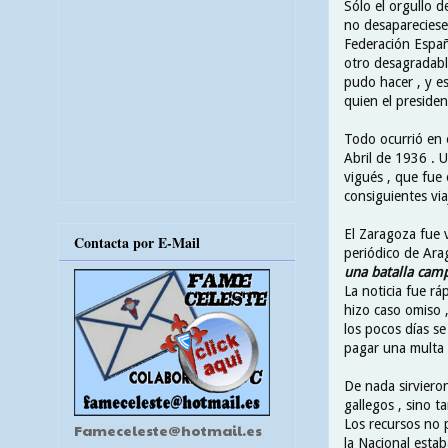
Sólo el orgullo d
no desapareciese
Federación Españo
otro desagradabl
pudo hacer , y e
quien el presiden
Todo ocurrió en 
Abril de 1936 . U
vigués , que fue
consiguientes via
El Zaragoza fue v
Contacta por E-Mail
periódico de Ara
una batalla camp
La noticia fue r
hizo caso omiso ,
los pocos días se
pagar una multa d
De nada sirvieron
gallegos , sino 
Los recursos no 
Fameceleste@hotmail.es
la Nacional estab