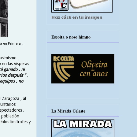
Haz click en la imagen
Escoita o noso himno
ta en Primera .
 asimismo ,
 en las vísperas
tá ganado , ni
rios después "
,
 equipos , no
 Zaragoza , al
luntarios
spectadores ,
La Mirada Celeste
a población
blos limítrofes y