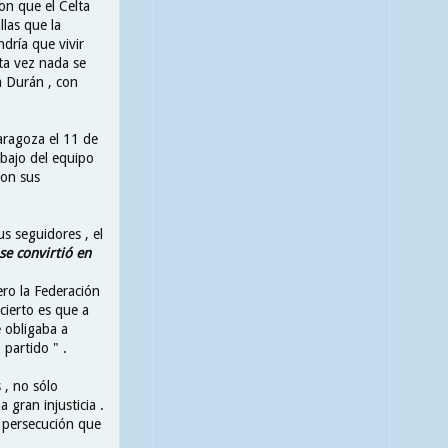
ron que el Celta
las que la
dría que vivir
ta vez nada se
a Durán , con
aragoza el 11 de
abajo del equipo
con sus
us seguidores , el
se convirtió en
ro la Federación
cierto es que a
e obligaba a
 partido " .
 , no sólo
gran injusticia .
a persecución que