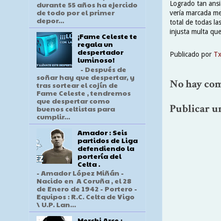
Logrado tan ansia
durante 55 años ha ejercido
de todo por el primer
vería marcada mes
depor...
total de todas la
injusta multa que
¡Fame Celeste te
regala un
despertador
Publicado por
T
luminoso!
- Después de
soñar hay que despertar, y
No hay com
tras sortear el cojín de
Fame Celeste , tendremos
que despertar como
Publicar u
buenos celtistas para
cumplir...
Amador : Seis
partidos de Liga
defendiendo la
portería del
Celta .
- Amador López Miñán -
Nacido en A Coruña , el 28
de Enero de 1942 - Portero -
Equipos : R.C. Celta de Vigo
\ U.P. Lan...
Merchi Arce :