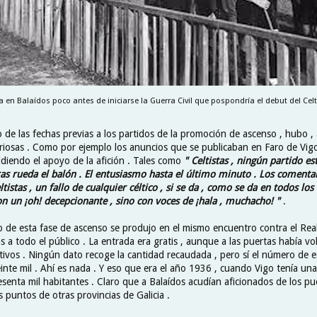
ta en Balaídos poco antes de iniciarse la Guerra Civil que pospondría el debut del Cel
o de las fechas previas a los partidos de la promoción de ascenso , hubo ,
riosas . Como por ejemplo los anuncios que se publicaban en Faro de Vigo
idiendo el apoyo de la afición . Tales como
" Celtistas , ningún partido es
as rueda el balón . El entusiasmo hasta el último minuto . Los comenta
ltistas , un fallo de cualquier céltico , si se da , como se da en todos los
n un ¡oh! decepcionante , sino con voces de ¡hala , muchacho! "
.
o de esta fase de ascenso se produjo en el mismo encuentro contra el Real
as a todo el público . La entrada era gratis , aunque a las puertas había vo
ivos . Ningún dato recoge la cantidad recaudada , pero sí el número de e
inte mil . Ahí es nada . Y eso que era el año 1936 , cuando Vigo tenía un
enta mil habitantes . Claro que a Balaídos acudían aficionados de los pue
 puntos de otras provincias de Galicia .