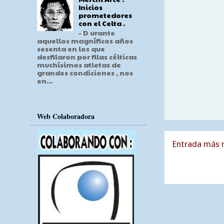
Inicios
prometedores
con el Celta .
- D urante
aquellos magníficos años
sesenta en los que
desfilaron por filas célticas
muchísimos atletas de
grandes condiciones , nos
en...
Web Colaboradora
Entrada más r