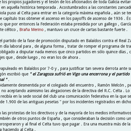
e los propios jugadores y el tesón de los aficionados de toda Galicia evita
 en aquella histórica temporada . Acostumbrados a las constantes zancadil
la puso al Celta para entrar en la categoría máxima española , aún se ten
e capítulo tras obtener el ascenso en los payoffs de ascenso de 1936 . És
so que por entonces la Federación estaba presidida por un gallego , Garcí
te céltico ,
Braña Merino
, mantuvo un cruce de cartas bastante fuerte .
el partido de la fase de promoción disputado en Balaídos contra el Real Z
n día laboral para , de alguna forma , tratar de romper el programa de tr
 obligado a disputar nada menos que cinco partidos en sólo quince días , 
jes que , desde luego , no eran los de ahora .
apuleado en Balaídos por 7-0 y , para justificar tan severa derrota ante s
gón escribió que
" el Zaragoza sufrió en Vigo una encerrona y el partido 
al "
.
ápidamente desmentida por el colegiado del encuentro , Ramón Melcón , pe
 no aceptando asimismo las alegaciones de la directiva del R.C. Celta . Lo 
 recibía en la sede social del club una comunicación federativa en la que s
e 1.900 de las antiguas pesetas " por los incidentes registrados en dicho
 las protestas de los directivos y de la mayoría de los medios informativos
también de otros puntos de España , que consideraban la decisión como una 
prosperaron y al final el Celta tuvo que pagar . Era una muestra más de l
a haciendo al Celta .