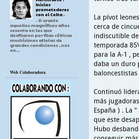
Inicios
prometedores
con el Celta .
La pívot leone
- D urante
aquellos magníficos años
cerca de cincu
sesenta en los que
indiscutible de
desfilaron por filas célticas
muchísimos atletas de
temporada 85\8
grandes condiciones , nos
en...
para la A-1 , 
daba un duro 
Web Colaboradora
baloncestistas 
Continuó lider
más jugadoras
España ) . La "
que este desap
Hubo desbanda
conseguir más 