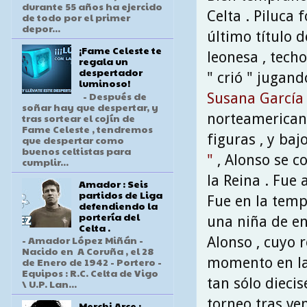
durante 55 años ha ejercido
Celta . Piluca 
de todo por el primer
depor...
último título 
¡Fame Celeste te
leonesa , tech
regala un
despertador
" crió " jugand
luminoso!
- Después de
Susana García
soñar hay que despertar, y
norteamerica
tras sortear el cojín de
Fame Celeste , tendremos
figuras , y baj
que despertar como
buenos celtistas para
"
, Alonso se 
cumplir...
la Reina . Fue 
Amador : Seis
partidos de Liga
Fue en la temp
defendiendo la
portería del
una niña de en
Celta .
- Amador López Miñán -
Alonso , cuyo 
Nacido en A Coruña , el 28
momento en la
de Enero de 1942 - Portero -
Equipos : R.C. Celta de Vigo
tan sólo dieci
\ U.P. Lan...
torneo tras ven
Merchi Arce :