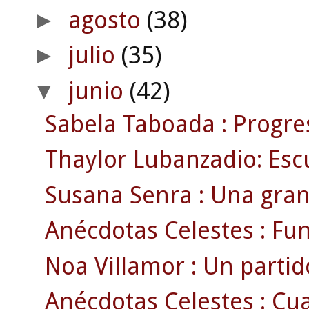
agosto
(38)
►
julio
(35)
►
junio
(42)
▼
Sabela Taboada : Progr
Thaylor Lubanzadio: Escu
Susana Senra : Una gran 
Anécdotas Celestes : Fun
Noa Villamor : Un parti
Anécdotas Celestes : Cua