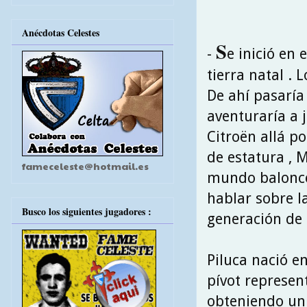
Anécdotas Celestes
S
-
e inició en 
tierra natal . 
De ahí pasaría
aventuraría a j
Citroën allá po
de estatura , 
fameceleste@hotmail.es
mundo balonces
hablar sobre l
Busco los siguientes jugadores :
generación de 
Piluca nació e
pívot represen
obteniendo un