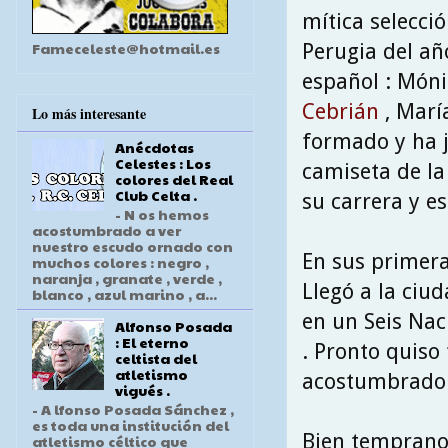
mítica selecci
Fameceleste@hotmail.es
Perugia del año
español : Món
Cebrián
, Marí
Lo más interesante
formado y ha j
Anécdotas
Celestes : Los
camiseta de la
colores del Real
Club Celta .
su carrera y e
- N os hemos
acostumbrado a ver
nuestro escudo ornado con
En sus primera
muchos colores : negro ,
naranja , granate , verde ,
Llegó a la ciud
blanco , azul marino , a...
en un Seis Na
Alfonso Posada
: El eterno
. Pronto quiso 
celtista del
atletismo
acostumbrado a
vigués .
- A lfonso Posada Sánchez ,
es toda una institución del
Bien temprano 
atletismo céltico que