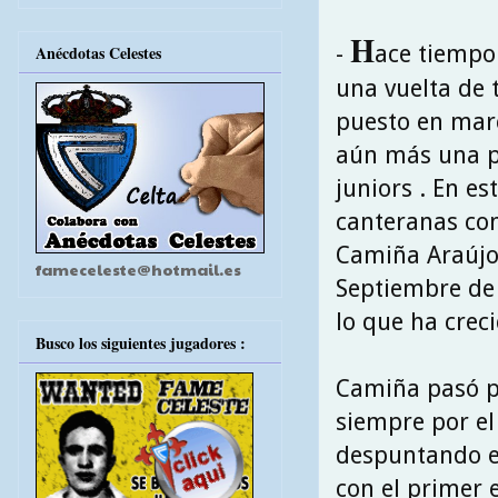
H
-
ace tiempo
Anécdotas Celestes
una vuelta de 
puesto en marc
aún más una pl
juniors . En 
canteranas con
Camiña Araújo 
fameceleste@hotmail.es
Septiembre de 
lo que ha creci
Busco los siguientes jugadores :
Camiña pasó po
siempre por el
despuntando e
con el primer 