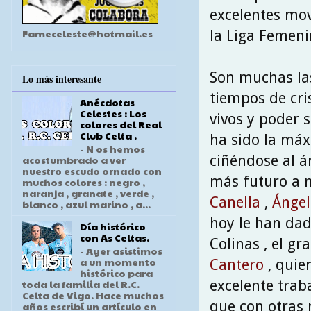
excelentes mov
Fameceleste@hotmail.es
la Liga Femeni
Son muchas las
Lo más interesante
tiempos de cr
Anécdotas
Celestes : Los
vivos y poder s
colores del Real
Club Celta .
ha sido la má
- N os hemos
ciñéndose al á
acostumbrado a ver
nuestro escudo ornado con
más futuro a m
muchos colores : negro ,
naranja , granate , verde ,
Canella
,
Ángel
blanco , azul marino , a...
hoy le han dado
Día histórico
con As Celtas.
Colinas , el g
- Ayer asistimos
a un momento
Cantero
, quie
histórico para
excelente traba
toda la familia del R.C.
Celta de Vigo. Hace muchos
que con otras 
años escribí un artículo en