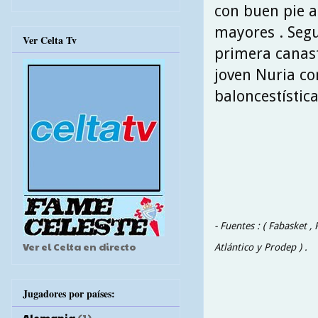
con buen pie a
mayores . Seg
Ver Celta Tv
primera canast
joven Nuria co
baloncestística
- Fuentes : ( Fabasket ,
Ver el Celta en directo
Atlántico y Prodep ) .
Jugadores por países:
Alemania
(1)