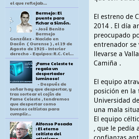
el que reflejab...
Bermejo: El
El estreno de 
puente para
fichar a Simón.
2014 . El día a
- José Benito
Bermejo
preocupado po
González - Nacido en
Dacón ( Ourense ) , el 19 de
entrenador se 
Agosto de 1925 - Interior
llevarse a Vall
derecho - Equipos: R.C. Cel...
Camiña .
¡Fame Celeste te
regala un
despertador
luminoso!
El equipo atra
- Después de
soñar hay que despertar, y
posición en la t
tras sortear el cojín de
Fame Celeste , tendremos
Universidad de
que despertar como
buenos celtistas para
una mala situa
cumplir...
El equipo célt
Alfonso Posada
, que le pedía
: El eterno
celtista del
confianzas an
atletismo