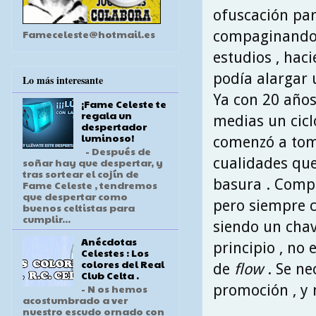
ofuscación par
Fameceleste@hotmail.es
compaginando 
estudios , hac
podía alargar 
Lo más interesante
Ya con 20 años
¡Fame Celeste te
regala un
medias un cicl
despertador
luminoso!
comenzó a toma
- Después de
cualidades que
soñar hay que despertar, y
tras sortear el cojín de
basura . Comp
Fame Celeste , tendremos
que despertar como
pero siempre c
buenos celtistas para
cumplir...
siendo un chav
Anécdotas
principio , no
Celestes : Los
colores del Real
de
flow
. Se ne
Club Celta .
promoción , y n
- N os hemos
acostumbrado a ver
nuestro escudo ornado con