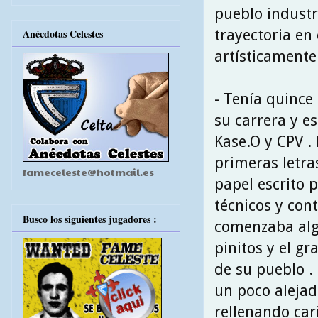
pueblo industr
trayectoria en
Anécdotas Celestes
artísticament
- Tenía quinc
su carrera y 
Kase.O y CPV .
primeras letra
fameceleste@hotmail.es
papel escrito 
técnicos y cont
Busco los siguientes jugadores :
comenzaba al
pinitos y el gr
de su pueblo .
un poco aleja
rellenando ca