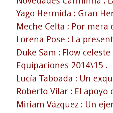
Novedades Carminha : La
Yago Hermida : Gran Her
Meche Celta : Por mera c
Lorena Pose : La present
Duke Sam : Flow celeste 
Equipaciones 2014\15 .
Lucía Taboada : Un exquis
Roberto Vilar : El apoyo
Miriam Vázquez : Un ejem