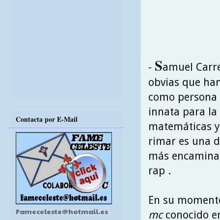
S
-
amuel Carre
obvias que ha
como persona y
innata para la 
Contacta por E-Mail
matemáticas y 
rimar es una d
más encaminado
rap .
En su momento
Fameceleste@hotmail.es
mc
conocido en