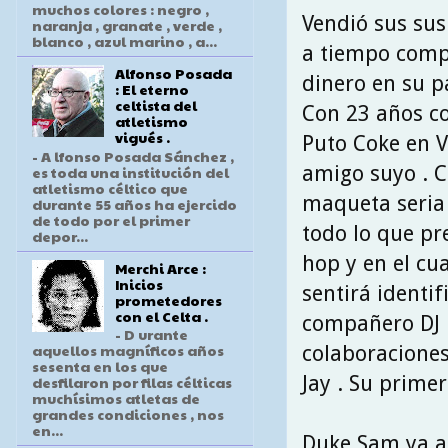
muchos colores : negro ,
Vendió sus sus
naranja , granate , verde ,
blanco , azul marino , a...
a tiempo compl
Alfonso Posada
dinero en su p
: El eterno
celtista del
Con 23 años co
atletismo
vigués .
Puto Coke en V
- A lfonso Posada Sánchez ,
amigo suyo . 
es toda una institución del
atletismo céltico que
maqueta seria 
durante 55 años ha ejercido
de todo por el primer
todo lo que p
depor...
hop y en el cu
Merchi Arce :
Inicios
sentirá identif
prometedores
con el Celta .
compañero DJ B
- D urante
aquellos magníficos años
colaboraciones
sesenta en los que
Jay . Su prime
desfilaron por filas célticas
muchísimos atletas de
grandes condiciones , nos
en...
Duke Sam ya a