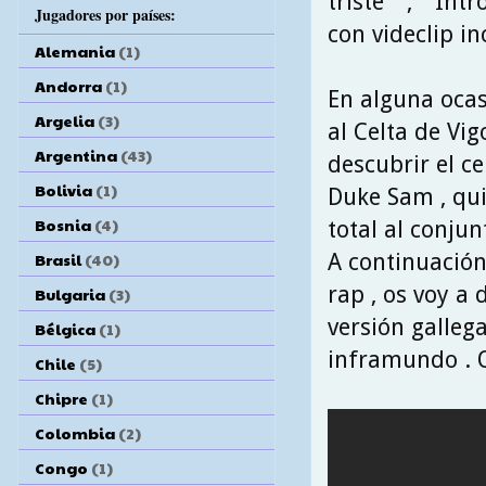
triste " , " Int
Jugadores por países:
con videclip in
Alemania
(1)
Andorra
(1)
En alguna ocas
Argelia
(3)
al Celta de Vig
Argentina
(43)
descubrir el c
Bolivia
(1)
Duke Sam , qui
Bosnia
(4)
total al conju
A continuación 
Brasil
(40)
rap , os voy a 
Bulgaria
(3)
versión gallega
Bélgica
(1)
inframundo . Q
Chile
(5)
Chipre
(1)
Colombia
(2)
Congo
(1)