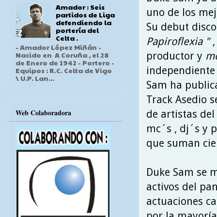
Amador : Seis
uno de los me
partidos de Liga
defendiendo la
Su debut disco
portería del
Celta .
Papiroflexia "
,
- Amador López Miñán -
productor y
m
Nacido en A Coruña , el 28
de Enero de 1942 - Portero -
independiente
Equipos : R.C. Celta de Vigo
\ U.P. Lan...
Sam ha publica
Track Asedio s
Web Colaboradora
de artistas de
mc´s , dj´s y 
que suman cien
Duke Sam se mu
activos del pan
actuaciones ca
por la mayoría