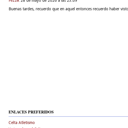
ACADEMIA CUATRO CAMINOS PRISIONES ¡Genial artículo sobre el pre
Fezzik
28 de mayo de 2026 a las 23:09
Buenas tardes, recuerdo que en aquel entonces recuerdo haber visto 
ENLACES PREFERIDOS
Celta Atletismo