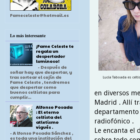
Fameceleste@hotmail.es
Lo más interesante
¡Fame Celeste te
regala un
despertador
luminoso!
- Después de
soñar hay que despertar, y
tras sortear el cojín de
Lucía Taboada es celti
Fame Celeste , tendremos
que despertar como
buenos celtistas para
en diversos me
cumplir...
Madrid . Allí 
Alfonso Posada
departamento 
: El eterno
celtista del
radiofónico .
atletismo
vigués .
Le encanta el d
- A lfonso Posada Sánchez ,
es toda una institución del
sobre todo com