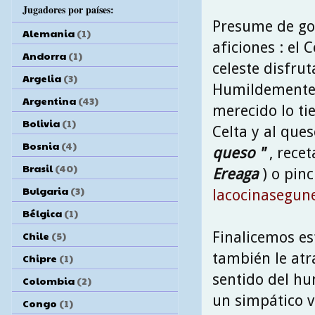
Jugadores por países:
Presume de goz
Alemania
(1)
aficiones : el 
Andorra
(1)
celeste disfrut
Argelia
(3)
Humildemente 
Argentina
(43)
merecido lo ti
Bolivia
(1)
Celta y al ques
Bosnia
(4)
queso "
, rece
Brasil
(40)
Ereaga
) o pinc
Bulgaria
(3)
lacocinasegun
Bélgica
(1)
Finalicemos es
Chile
(5)
también le atr
Chipre
(1)
sentido del h
Colombia
(2)
un simpático v
Congo
(1)