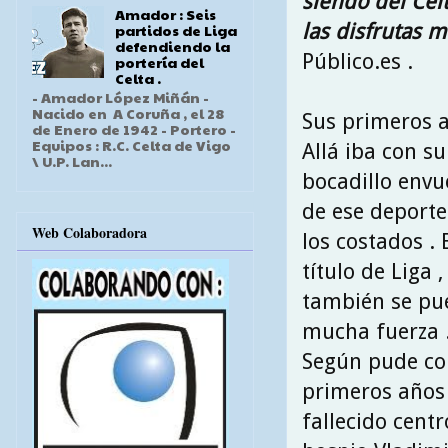
siendo del Celt
Amador : Seis
las disfrutas 
partidos de Liga
defendiendo la
Público.es .
portería del
Celta .
- Amador López Miñán -
Nacido en A Coruña , el 28
Sus primeros a
de Enero de 1942 - Portero -
Equipos : R.C. Celta de Vigo
Allá iba con s
\ U.P. Lan...
bocadillo envu
de ese deporte
Web Colaboradora
los costados .
título de Liga 
también se pue
mucha fuerza 
Según pude co
primeros años 
fallecido cent