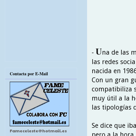
U
-
na de las m
las redes socia
nacida en 1986
Contacta por E-Mail
Con un gran gu
compatibiliza 
muy útil a la 
las tipologías
Se dice que ib
Fameceleste@hotmail.es
pero a la hora