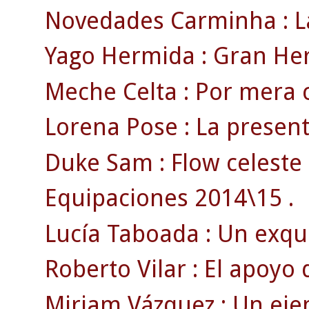
Novedades Carminha : La
Yago Hermida : Gran Her
Meche Celta : Por mera c
Lorena Pose : La present
Duke Sam : Flow celeste 
Equipaciones 2014\15 .
Lucía Taboada : Un exquis
Roberto Vilar : El apoyo
Miriam Vázquez : Un ejem