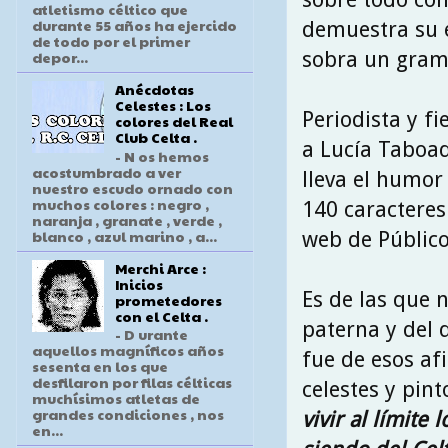
atletismo céltico que
durante 55 años ha ejercido
demuestra su e
de todo por el primer
sobra un gram
depor...
Anécdotas
Celestes : Los
Periodista y f
colores del Real
Club Celta .
a Lucía Taboa
- N os hemos
acostumbrado a ver
lleva el humor
nuestro escudo ornado con
muchos colores : negro ,
140 caracteres 
naranja , granate , verde ,
blanco , azul marino , a...
web de Público
Merchi Arce :
Inicios
Es de las que 
prometedores
con el Celta .
paterna y del 
- D urante
aquellos magníficos años
fue de esos af
sesenta en los que
desfilaron por filas célticas
celestes y pint
muchísimos atletas de
grandes condiciones , nos
vivir al límite
en...