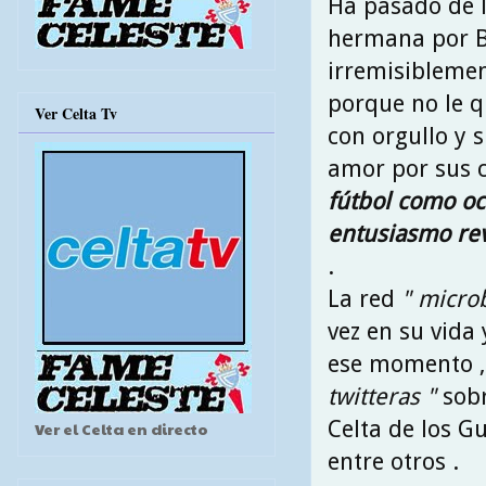
Ha pasado de l
hermana por Ba
irremisiblemen
porque no le qu
Ver Celta Tv
con orgullo y 
amor por sus c
fútbol como oc
entusiasmo rev
.
La red
" micro
vez en su vida
ese momento ,
twitteras "
sobr
Celta de los Gu
Ver el Celta en directo
entre otros .