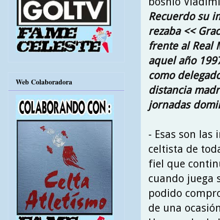
bosnio Vladimi
Recuerdo su i
rezaba << Graci
frente al Real
aquel año 1997
como delegado 
Web Colaboradora
distancia madr
jornadas domin
- Esas son las
celtista de tod
fiel que conti
cuando juega s
podido compro
de una ocasión