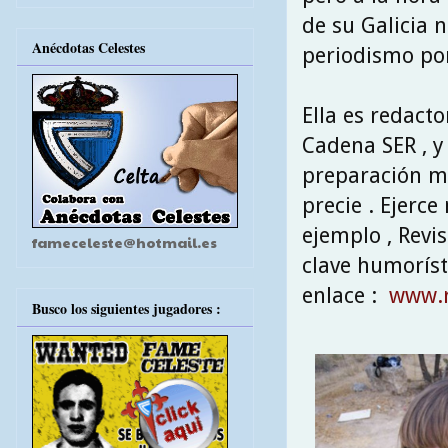
de su Galicia 
Anécdotas Celestes
periodismo por
Ella es redac
Cadena SER , y
preparación mu
precie . Ejerc
ejemplo , Revi
fameceleste@hotmail.es
clave humorísti
enlace :
www.r
Busco los siguientes jugadores :