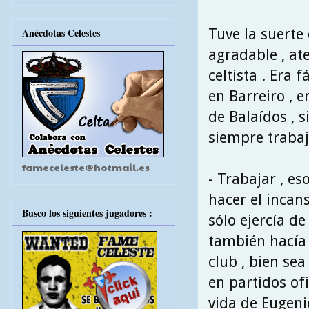
Tuve la suerte 
Anécdotas Celestes
agradable , at
celtista . Era 
en Barreiro , e
de Balaídos , 
siempre trabaj
fameceleste@hotmail.es
- Trabajar , es
hacer el incan
Busco los siguientes jugadores :
sólo ejercía d
también hacía
club , bien se
en partidos ofi
vida de Eugeni