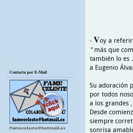
V
-
oy a refer
"
más que co
también lo es .
a Eugenio Álvar
Contacta por E-Mail
Su adoración p
por todos noso
a los grandes 
Desde comienzo
siempre corret
Fameceleste@hotmail.es
sonrisa amable