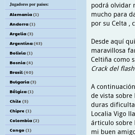
Jugadores por países:
podrá olvidar 
mucho para da
Alemania
(1)
por su Celta , 
Andorra
(1)
Argelia
(3)
Desde aquí qui
Argentina
(43)
maravillosa fa
Bolivia
(1)
Celtiña como 
Bosnia
(4)
Crack del flash
Brasil
(40)
Bulgaria
(3)
A continuación
Bélgica
(1)
de vista sobre
Chile
(5)
duras dificult
Chipre
(1)
Localia Vigo 
Colombia
(2)
árticulo sobre
Congo
(1)
mi buen amigo 