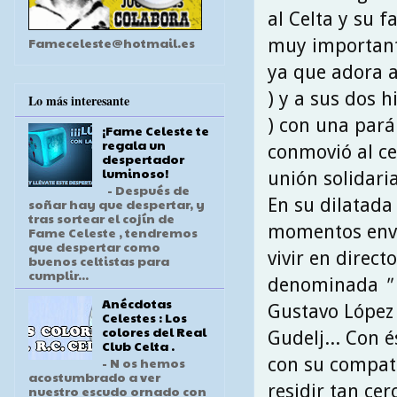
al Celta y su fa
Fameceleste@hotmail.es
muy importante
ya que adora 
) y a sus dos hi
Lo más interesante
) con una pará
¡Fame Celeste te
regala un
conmovió al ce
despertador
luminoso!
unión solidaria
- Después de
En su dilatada
soñar hay que despertar, y
tras sortear el cojín de
momentos envid
Fame Celeste , tendremos
que despertar como
vivir en direct
buenos celtistas para
cumplir...
denominada
"
Anécdotas
Gustavo López ,
Celestes : Los
colores del Real
Gudelj... Con 
Club Celta .
con su compatr
- N os hemos
acostumbrado a ver
residir tan cer
nuestro escudo ornado con