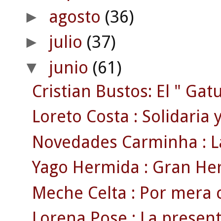
agosto
(36)
►
julio
(37)
►
junio
(61)
▼
Cristian Bustos: El " Gatu
Loreto Costa : Solidaria y 
Novedades Carminha : La
Yago Hermida : Gran Her
Meche Celta : Por mera c
Lorena Pose : La present