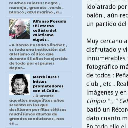
muchos colores : negro ,
idolatrado por
naranja , granate , verde ,
blanco , azul marino , a...
balón , aún r
Alfonso Posada
un partido del 
: El eterno
celtista del
atletismo
vigués .
Muy cercano al
- A lfonso Posada Sánchez ,
disfrutado y v
es toda una institución del
atletismo céltico que
innumerables f
durante 55 años ha ejercido
de todo por el primer
fotográfico má
depor...
de todos : Peña
Merchi Arce :
Inicios
club , etc . Re
prometedores
con el Celta .
imágenes y en 
- D urante
aquellos magníficos años
Limpio "
,
" Cel
sesenta en los que
batió un Récor
desfilaron por filas célticas
muchísimos atletas de
dato cuanto me
grandes condiciones , nos
en...
En todo ello e