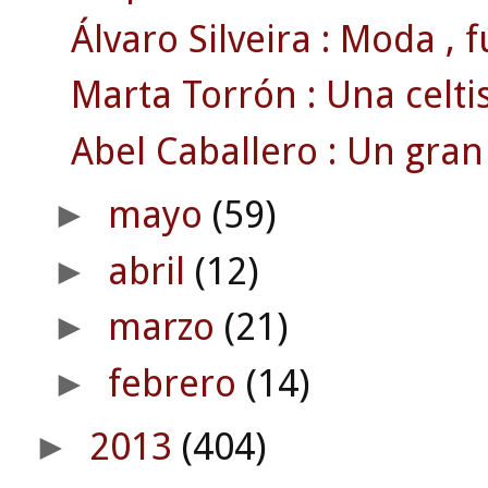
Álvaro Silveira : Moda , fút
Marta Torrón : Una celti
Abel Caballero : Un gran
mayo
(59)
►
abril
(12)
►
marzo
(21)
►
febrero
(14)
►
2013
(404)
►