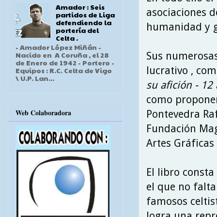
Amador : Seis
asociaciones d
partidos de Liga
defendiendo la
humanidad y ge
portería del
Celta .
- Amador López Miñán -
Sus numerosas 
Nacido en A Coruña , el 28
de Enero de 1942 - Portero -
lucrativo , com
Equipos : R.C. Celta de Vigo
\ U.P. Lan...
su afición - 12
como proponerl
Web Colaboradora
Pontevedra Raf
Fundación Maga
Artes Gráficas
El libro const
el que no falt
famosos celtist
logra una repr