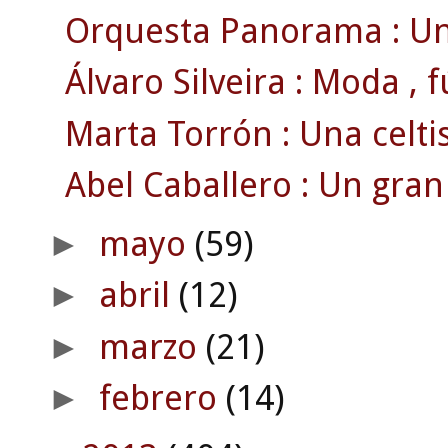
Orquesta Panorama : Un
Álvaro Silveira : Moda , fút
Marta Torrón : Una celti
Abel Caballero : Un gran
mayo
(59)
►
abril
(12)
►
marzo
(21)
►
febrero
(14)
►