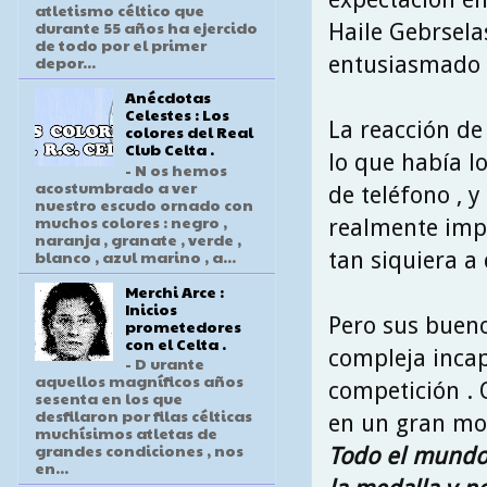
atletismo céltico que
durante 55 años ha ejercido
Haile Gebrsela
de todo por el primer
entusiasmado la
depor...
Anécdotas
Celestes : Los
La reacción de
colores del Real
Club Celta .
lo que había lo
- N os hemos
acostumbrado a ver
de teléfono , 
nuestro escudo ornado con
muchos colores : negro ,
realmente impo
naranja , granate , verde ,
blanco , azul marino , a...
tan siquiera a
Merchi Arce :
Inicios
Pero sus bueno
prometedores
con el Celta .
compleja incap
- D urante
aquellos magníficos años
competición . 
sesenta en los que
desfilaron por filas célticas
en un gran mo
muchísimos atletas de
grandes condiciones , nos
Todo el mundo
en...