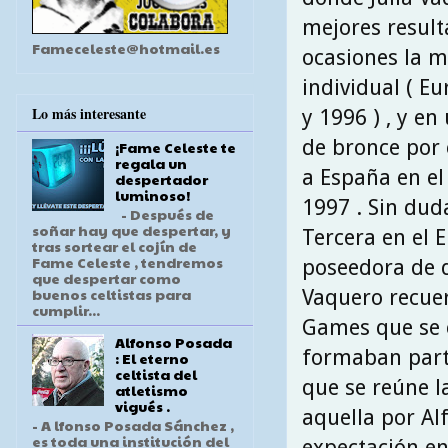
mejores result
Fameceleste@hotmail.es
ocasiones la m
individual ( E
Lo más interesante
y 1996 ) , y e
de bronce por 
¡Fame Celeste te
regala un
a España en el
despertador
luminoso!
1997 . Sin dud
- Después de
soñar hay que despertar, y
Tercera en el E
tras sortear el cojín de
Fame Celeste , tendremos
poseedora de d
que despertar como
buenos celtistas para
Vaquero recuer
cumplir...
Games que se c
Alfonso Posada
formaban parte
: El eterno
celtista del
que se reúne l
atletismo
vigués .
aquella por Al
- A lfonso Posada Sánchez ,
es toda una institución del
expectación en