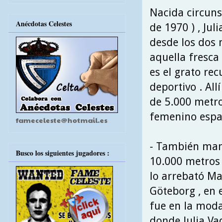
Nacida circuns
Anécdotas Celestes
de 1970 ) , Jul
desde los dos 
aquella fresca 
es el grato re
deportivo . Al
de 5.000 metro
femenino españ
fameceleste@hotmail.es
- También mant
Busco los siguientes jugadores :
10.000 metros
lo arrebató M
Göteborg , en 
fue en la mod
donde Julia Va