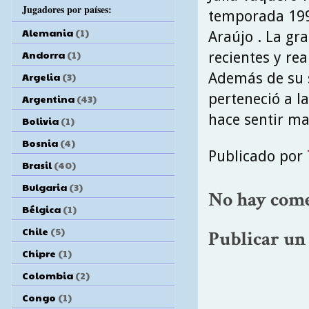
Jugadores por países:
temporada 199
Alemania
(1)
Araújo . La gr
Andorra
(1)
recientes y rea
Además de su s
Argelia
(3)
perteneció a la
Argentina
(43)
hace sentir may
Bolivia
(1)
Bosnia
(4)
Publicado por
Brasil
(40)
Bulgaria
(3)
No hay come
Bélgica
(1)
Chile
(5)
Publicar un
Chipre
(1)
Colombia
(2)
Congo
(1)