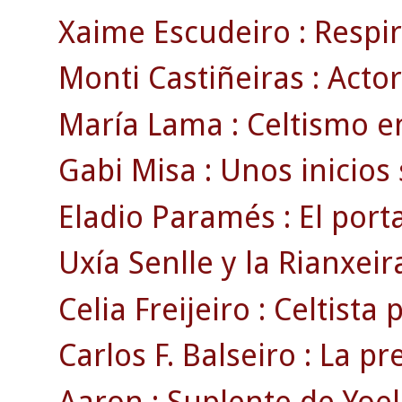
Xaime Escudeiro : Respir
Monti Castiñeiras : Actor
María Lama : Celtismo e
Gabi Misa : Unos inicios
Eladio Paramés : El porta
Uxía Senlle y la Rianxeira 
Celia Freijeiro : Celtista 
Carlos F. Balseiro : La pr
Aaron : Suplente de Yoel 