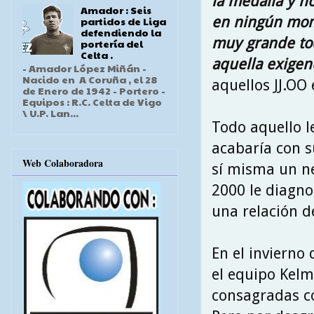
la medalla y no
Amador : Seis
en ningún mome
partidos de Liga
defendiendo la
muy grande tod
portería del
Celta .
aquella exigen
- Amador López Miñán -
Nacido en A Coruña , el 28
aquellos JJ.OO
de Enero de 1942 - Portero -
Equipos : R.C. Celta de Vigo
\ U.P. Lan...
Todo aquello l
acabaría con s
Web Colaboradora
sí misma un ne
2000 le diagno
una relación de
En el invierno 
el equipo Kelm
consagradas co