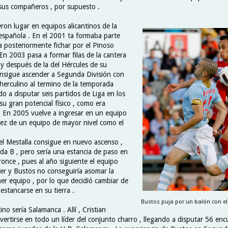
 sus compañeros , por supuesto .
ieron lugar en equipos alicantinos de la
 española . En el 2001 ta formaba parte
a posteriormente fichar por el Pinoso
En 2003 pasa a formar filas de la cantera
 y después de la del Hércules de su
onsigue ascender a Segunda División con
 herculino al termino de la temporada
o a disputar seis partidos de Liga en los
u gran potencial físico , como era
. En 2005 vuelve a ingresar en un equipo
a vez de un equipo de mayor nivel como el
el Mestalla consigue en nuevo ascenso ,
da B , pero sería una estancia de paso en
ronce , pues al año siguiente el equipo
er y Bustos no conseguiría asomar la
mer equipo , por lo que decidió cambiar de
estancarse en su tierra .
Bustos puja por un balón con el 
no sería Salamanca . Allí , Cristian
vertirse en todo un líder del conjunto charro , llegando a disputar 56 en