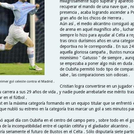
milagrosamente supo superar y apareció
recuperar el mando de una nave que , n
presencia , acaba logrando ascender a P
gran año de los chicos de Herrera .
Aún así , el medio alicantino consiguió a
de arena en aquel magnífico año , luch
siempre lo hizo para ayudar al Celta a r
tras cinco durísimos años en una categor
deportiva no le correspondía . En sus 24
aquella gloriosa campaña , Bustos nunca 
mismísimo " Gatusso " de siempre , aunq
se empezaba a poner algo más en duda .
de Oubiña permitió todo tipo de compara
sabe , las comparaciones son odiosas .
imer gol celeste contra el Madrid .
Cristian logra convertirse en un jugador
 carrera a sus 29 años de vida , y nadie puede arrebatarle ese mérito tra
r en el fútbol .
 en la máxima categoría formando en un equipo titular que se enfrentó e
ue nubló su estreno en la categoría tras marcar un gol a seis minutos para 
mó aquel día con Oubiña en el centro del campo pero , sobre todo en el go
de la incompatibilidad entre el capitán celtiña y el gladiador alicantino .
ría seriamente el futuro de Bustos en el Celta . Sólo disputaría siete part