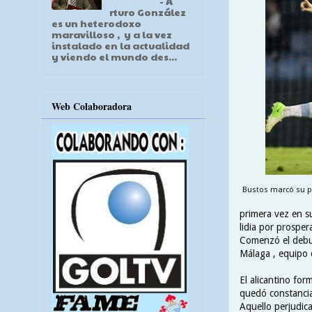
- A
rturo González
es un heterodoxo
maravilloso , y a la vez
instalado en la actualidad
y viendo el mundo des...
Web Colaboradora
Bustos marcó su pr
primera vez en su
lidia por prospera
Comenzó el debut
Málaga , equipo q
El alicantino for
quedó constancia 
Aquello perjudica