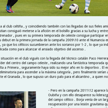
a al club celtiña , y coincidiendo también con las llegadas de sus fieles am
stian consiguió meterse a la afición en el bolsillo gracias a su lucha y ent
trenador , pues en su primera temporada de celeste consigue participar en
 debut en la primera jornada de la campaña 2009\10 ante el Numancia en
, ya que los célticos sucumbieron ante los sorianos por 1-2 , lo que ya in
cada como para alcanzar el ansiado objetivo del ascenso .
situación en el club vigués con la llegada del técnico catalán Paco Herrera
líder del centro del campo celeste , realizando una fantástica temporada q
lta a Primera , seguramente haya sido su mejor año en lo deportivo . El eq
eliminatoria para ascender a la máxima categoría , pero finalmente serían
e el Granada , lo que supuso un duro palo para el alicantino , a quien no 
- Pero en la campaña 2011\12 aparece la
Oubiña y con ello desaparece su liderazg
del campo céltico . Borja venía de un la
recuperación por una lesión gravísima q