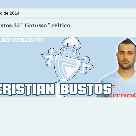
io de 2014
tos: El " Gatusso " céltico.