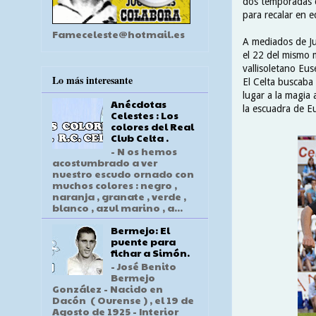
dos temporadas c
para recalar en e
Fameceleste@hotmail.es
A mediados de Jun
el 22 del mismo 
vallisoletano Eus
Lo más interesante
El Celta buscaba
lugar a la magia
Anécdotas
la escuadra de E
Celestes : Los
colores del Real
Club Celta .
- N os hemos
acostumbrado a ver
nuestro escudo ornado con
muchos colores : negro ,
naranja , granate , verde ,
blanco , azul marino , a...
Bermejo: El
puente para
fichar a Simón.
- José Benito
Bermejo
González - Nacido en
Dacón ( Ourense ) , el 19 de
Agosto de 1925 - Interior