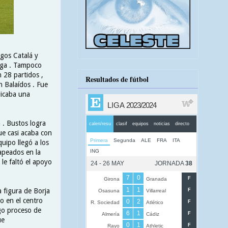
igos Catalá y
rega . Tampoco
 28 partidos ,
Resultados de fútbol
 Balaídos . Fue
dicaba una
 . Bustos logra
ue casi acaba con
uipo llegó a los
 apeados en la
le faltó el apoyo
 figura de Borja
o en el centro
rgo proceso de
ue