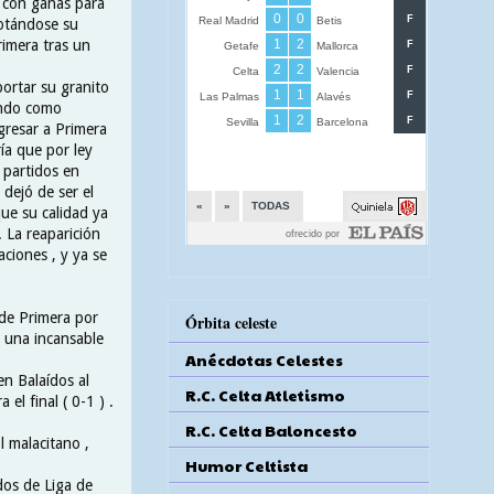
 con ganas para
otándose su
rimera tras un
portar su granito
ando como
egresar a Primera
ía que por ley
 partidos en
dejó de ser el
ue su calidad ya
 La reaparición
ciones , y ya se
 de Primera por
Órbita celeste
s una incansable
Anécdotas Celestes
n Balaídos al
R.C. Celta Atletismo
el final ( 0-1 ) .
R.C. Celta Baloncesto
l malacitano ,
Humor Celtista
idos de Liga de