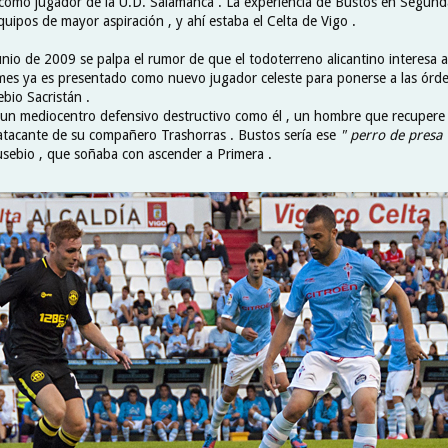
omo jugador de la U.D. Salamanca . La experiencia de Bustos en Segund
quipos de mayor aspiración , y ahí estaba el Celta de Vigo .
io de 2009 se palpa el rumor de que el todoterreno alicantino interesa al
mes ya es presentado como nuevo jugador celeste para ponerse a las órde
ebio Sacristán .
 un mediocentro defensivo destructivo como él , un hombre que recupere
 atacante de su compañero Trashorras . Bustos sería ese
" perro de presa 
usebio , que soñaba con ascender a Primera .