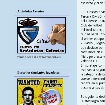
esfuerzo y el de
Anécdotas Celestes
- Sus inicios tuv
Tercera División
del Eldense , par
Club de Fútbol . 
del Real Murcia ,
ciudad natal . C
el primer equipo
2004\05 , llegand
que destacó por s
costumbre en él 
fameceleste@hotmail.es
filial , pero est
Valencia C.F.
En su etapa con 
esta vez a Segun
Busco los siguientes jugadores :
la categoría de b
vuelve a descend
cabeza en el pri
destino antes de 
Su siguiente desti
Bustos logró con