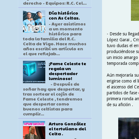
derecho - Equipos: R.C. Cel...
Día histórico
con As Celtas.
- Ayer asistimos
a un momento
histórico para
- Desde su llegad
toda la familia del R.C.
López Garai , Cri
Celta de Vigo. Hace muchos
tuvo dudas el en
años escribí un artículo en
produciéndose su
el que reflejab...
un inicio amargo 
¡Fame Celeste te
temporada compli
regala un
despertador
Aún mejoraría su 
luminoso!
erigirse como el 
- Después de
el ascenso del Ce
soñar hay que despertar, y
partidos de fase 
tras sortear el cojín de
Fame Celeste , tendremos
primera ronda ant
que despertar como
de su afición .
buenos celtistas para
cumplir...
Arturo González
el tertuliano del
Celta .