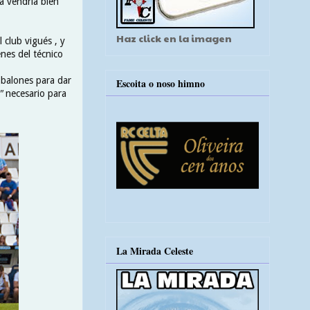
a vendría bien
Haz click en la imagen
 club vigués , y
nes del técnico
 balones para dar
Escoita o noso himno
"
necesario para
La Mirada Celeste