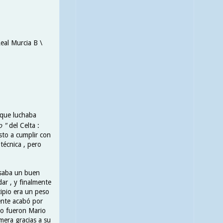
Real Murcia B \
 que luchaba
o "
del Celta :
sto a cumplir con
técnica , pero
esaba un buen
ar , y finalmente
ipio era un peso
ente acabó por
o fueron Mario
mera gracias a su