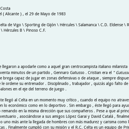
 Costa
l ( Alicante ) , el 29 de Mayo de 1983
elta de Vigo \ Sporting de Gijón \ Hércules \ Salamanca \ C.D. Eldense \ 
 \ Hércules B \ Pinoso C.F.
 llegaron a apodarle como a aquel gran centrocampista italiano milanista
oventa minutos de un partido , Gennaro Gatusso . Cristian era el
" Gatuss
e brega capaz de jugar en zonas defensivas o de ataque , siempre dispue
 le ordene su entrenador . Disciplinado , trabajador , quizás algo falto de 
alones en el eje del terreno de juego .
este llegó al Celta en un momento muy crítico , cuando el equipo no atrav
 lo económico como en lo deportivo . Sin embargo , éste llegó para ayud
o remando en la misma dirección que sus compañeros . Pese a que al princ
 vestuario , asociándose a sus amigos López Garai y David Catalá , finalm
o uno más ante la llegada de hombres con más madurez y carisma como l
as . Finalmente cumplió con su misión y el R.C. Celta es un equipo de Pri