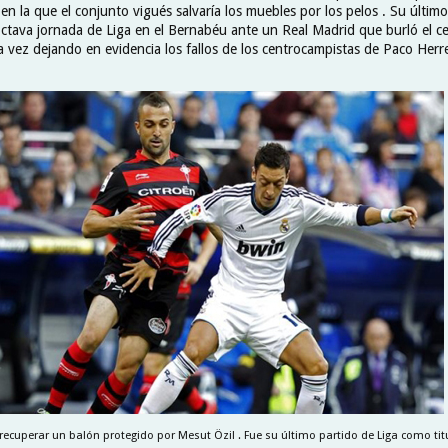
en la que el conjunto vigués salvaría los muebles por los pelos . Su últim
a octava jornada de Liga en el Bernabéu ante un Real Madrid que burló el 
a vez dejando en evidencia los fallos de los centrocampistas de Paco Herre
recuperar un balón protegido por Mesut Özil . Fue su último partido de Liga como titu