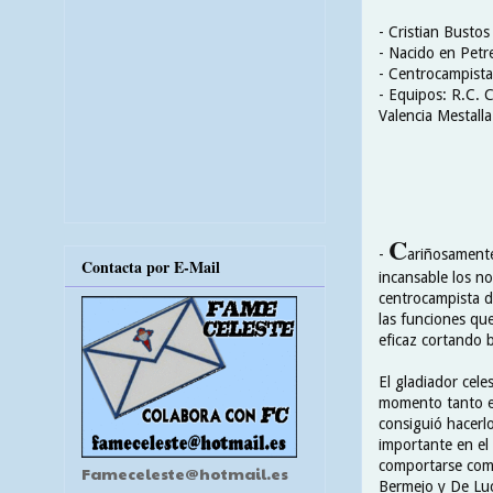
- Cristian Bustos
- Nacido en Petre
- Centrocampista
- Equipos: R.C. C
Valencia Mestalla
C
-
ariñosamente
Contacta por E-Mail
incansable los n
centrocampista d
las funciones que
eficaz cortando b
El gladiador cel
momento tanto en
consiguió hacerl
importante en el
comportarse com
Fameceleste@hotmail.es
Bermejo y De Luc