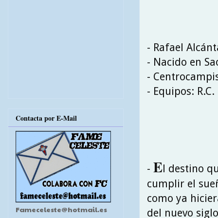
- Rafael Alcán
- Nacido en Sao
- Centrocampi
- Equipos: R.C.
Contacta por E-Mail
E
-
l destino q
cumplir el sue
como ya hicier
Fameceleste@hotmail.es
del nuevo siglo