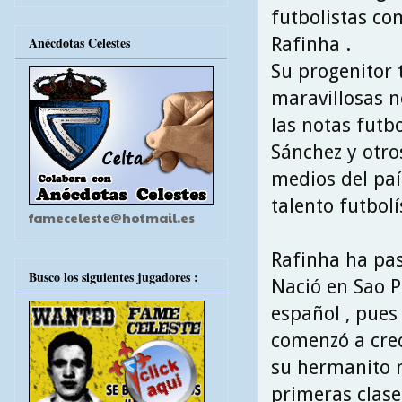
futbolistas co
Rafinha .
Anécdotas Celestes
Su progenitor 
maravillosas n
las notas futbo
Sánchez y otro
medios del paí
talento futbol
fameceleste@hotmail.es
Rafinha ha pas
Busco los siguientes jugadores :
Nació en Sao Pa
español , pues 
comenzó a cre
su hermanito 
primeras clase