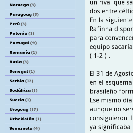
un rival que s
Noruega
(3)
dos entre célti
Paraguay
(3)
En la siguiente
Perú
(3)
Rafinha dispon
Polonia
(1)
para convencer
Portugal
(9)
equipo sacaría
Rumanía
(1)
( 1-2 ) .
Rusia
(3)
Senegal
(1)
El 31 de Agost
Serbia
(12)
en el esquema 
Sudáfrica
(1)
brasileño form
Ese mismo día 
Suecia
(1)
aunque no serv
Uruguay
(17)
consiguieron ll
Uzbekistán
(1)
ya significaba
Venezuela
(4)