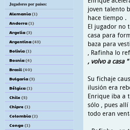
Enrique aceler
Jugadores por países:
joven talento b
Alemania
(1)
hace tiempo .
Andorra
(1)
El jugador no 
Argelia
(3)
casa para form
Argentina
(43)
baza para vesti
Bolivia
(1)
, Rafinha lo re
Bosnia
(4)
, volvo a casa " 
Brasil
(40)
Su fichaje caus
Bulgaria
(3)
ilusión era re
Bélgica
(1)
Enrique iba a 
Chile
(5)
sólo , pues al
Chipre
(1)
todo eran venta
Colombia
(2)
Congo
(1)