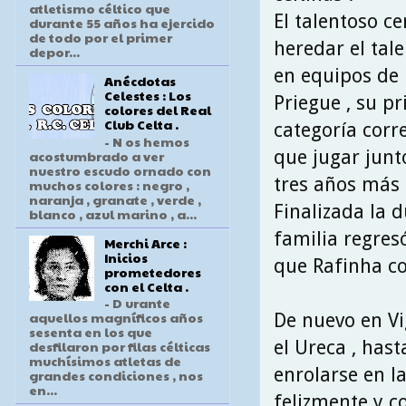
atletismo céltico que
El talentoso c
durante 55 años ha ejercido
de todo por el primer
heredar el tal
depor...
en equipos de 
Anécdotas
Celestes : Los
Priegue , su p
colores del Real
Club Celta .
categoría corr
- N os hemos
que jugar junt
acostumbrado a ver
nuestro escudo ornado con
tres años más 
muchos colores : negro ,
naranja , granate , verde ,
Finalizada la d
blanco , azul marino , a...
familia regres
Merchi Arce :
Inicios
que Rafinha co
prometedores
con el Celta .
- D urante
aquellos magníficos años
De nuevo en Vi
sesenta en los que
el Ureca , has
desfilaron por filas célticas
muchísimos atletas de
enrolarse en la
grandes condiciones , nos
en...
felizmente y c