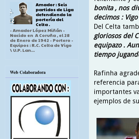
Amador : Seis
bonita , nos d
partidos de Liga
defendiendo la
decimos : Vigo 
portería del
Celta .
Del Celta tamb
- Amador López Miñán -
gloriosos del C
Nacido en A Coruña , el 28
de Enero de 1942 - Portero -
equipazo . Au
Equipos : R.C. Celta de Vigo
\ U.P. Lan...
tiempo jugando
Web Colaboradora
Rafinha agrade
referencia par
importantes va
ejemplos de s