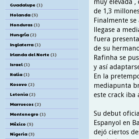
muy elevada , 
Guadalupe
(1)
de 1,3 millones
Holanda
(5)
Finalmente se 
Honduras
(1)
llegase a medi
Hungría
(2)
fuera presenta
Inglaterra
(1)
de su hermano 
Irlanda del Norte
(1)
Rafinha se pus
Israel
(1)
y así adaptarse
Italia
(1)
En la pretempo
Kosovo
(2)
mediapunta bra
este crack iba
Letonia
(2)
Marruecos
(2)
Su debut ofici
Montenegro
(1)
Espanyol en Ba
México
(5)
dejó ciertos d
Nigeria
(3)