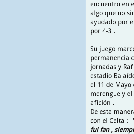
encuentro en e
algo que no si
ayudado por e
por 4-3 .
Su juego marcó
permanencia co
jornadas y Raf
estadio Balaíd
el 11 de Mayo 
merengue y el 
afición .
De esta manera
con el Celta :
fui fan , siem