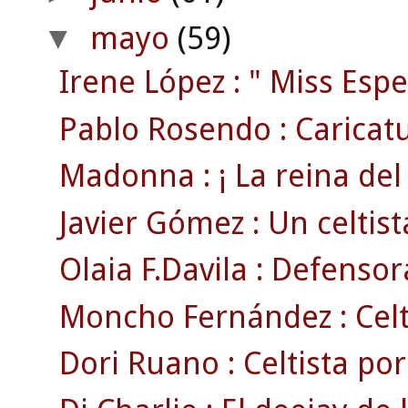
mayo
(59)
▼
Irene López : " Miss Espe
Pablo Rosendo : Caricatu
Madonna : ¡ La reina del p
Javier Gómez : Un celtista
Olaia F.Davila : Defensora
Moncho Fernández : Celti
Dori Ruano : Celtista po