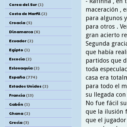
- Rafinha , en 
Corea del Sur
(1)
maceración , e
Costa de Marfil
(2)
para algunos 
Croacia
(5)
para otros . V
Dinamarca
(6)
gran acierto 
Ecuador
(2)
Segunda gracia
Egipto
(1)
que había real
Escocia
(2)
partidos que d
Eslovaquia
(2)
toda especulac
casa era total
España
(774)
para todo el 
Estados Unidos
(2)
su llegada con
Francia
(13)
No fue fácil su
Gabón
(1)
que la ilusión 
Ghana
(2)
que el jugador
Grecia
(3)