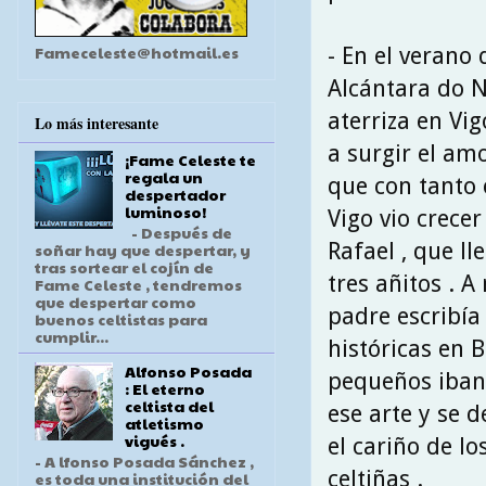
Fameceleste@hotmail.es
- En el verano 
Alcántara do 
aterriza en Vi
Lo más interesante
a surgir el am
¡Fame Celeste te
regala un
que con tanto c
despertador
luminoso!
Vigo vio crece
- Después de
Rafael , que ll
soñar hay que despertar, y
tras sortear el cojín de
tres añitos . 
Fame Celeste , tendremos
que despertar como
padre escribía
buenos celtistas para
cumplir...
históricas en B
Alfonso Posada
pequeños iban
: El eterno
celtista del
ese arte y se d
atletismo
vigués .
el cariño de lo
- A lfonso Posada Sánchez ,
celtiñas .
es toda una institución del