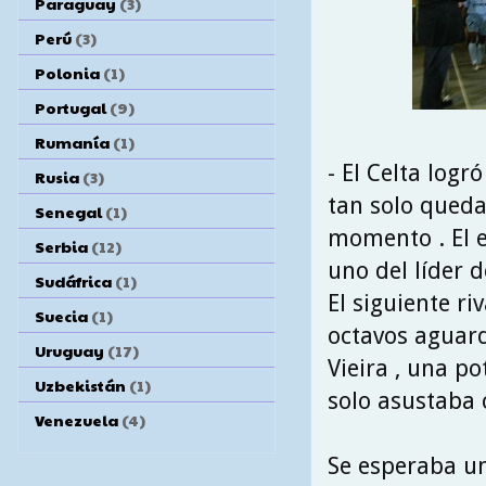
Paraguay
(3)
Perú
(3)
Polonia
(1)
Portugal
(9)
Rumanía
(1)
- El Celta logr
Rusia
(3)
tan solo queda
Senegal
(1)
momento . El e
Serbia
(12)
uno del líder d
Sudáfrica
(1)
El siguiente r
Suecia
(1)
octavos aguard
Uruguay
(17)
Vieira , una p
Uzbekistán
(1)
solo asustaba 
Venezuela
(4)
Se esperaba un