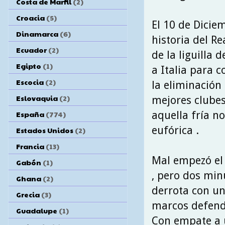
Costa de Marfil
(2)
Croacia
(5)
El 10 de Dicie
Dinamarca
(6)
historia del R
Ecuador
(2)
de la liguilla
Egipto
(1)
a Italia para c
Escocia
(2)
la eliminación 
Eslovaquia
(2)
mejores clubes
aquella fría n
España
(774)
eufórica .
Estados Unidos
(2)
Francia
(13)
Mal empezó el 
Gabón
(1)
, pero dos min
Ghana
(2)
derrota con un
Grecia
(3)
marcos defendi
Guadalupe
(1)
Con empate a u