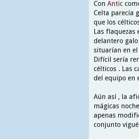
Con
Antic
como 
Celta parecía 
que los céltic
Las flaquezas 
delantero galo
situarían en el
Difícil sería r
célticos . Las 
del equipo en 
Aún así , la af
mágicas noches
apenas modific
conjunto vigué