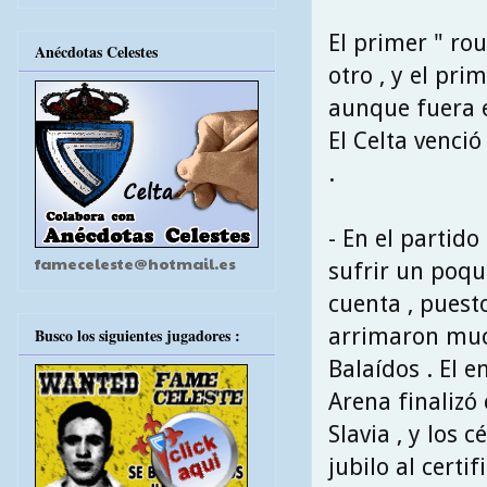
El primer " rou
Anécdotas Celestes
otro , y el pr
aunque fuera e
El Celta venció
.
- En el partid
fameceleste@hotmail.es
sufrir un poqu
cuenta , puest
arrimaron muc
Busco los siguientes jugadores :
Balaídos . El 
Arena finalizó 
Slavia , y los c
jubilo al certif