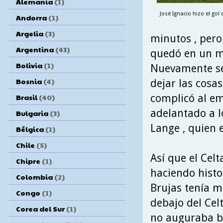
Alemania
(1)
José Ignacio hizo el gol q
Andorra
(1)
Argelia
(3)
minutos , pero
Argentina
(43)
quedó en un me
Bolivia
(1)
Nuevamente se 
Bosnia
(4)
dejar las cosas
complicó al em
Brasil
(40)
adelantado a lo
Bulgaria
(3)
Lange , quien e
Bélgica
(1)
Chile
(5)
Así que el Cel
Chipre
(1)
haciendo histo
Colombia
(2)
Brujas tenía 
Congo
(1)
debajo del Celt
Corea del Sur
(1)
no auguraba b