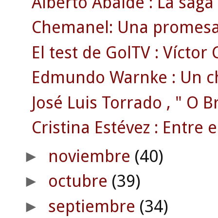
Alberto Abalde : La saga 
Chemanel: Una promesa c
El test de GolTV : Víctor
Edmundo Warnke : Un chil
José Luis Torrado , " O Br
Cristina Estévez : Entre e
noviembre
(40)
►
octubre
(39)
►
septiembre
(34)
►