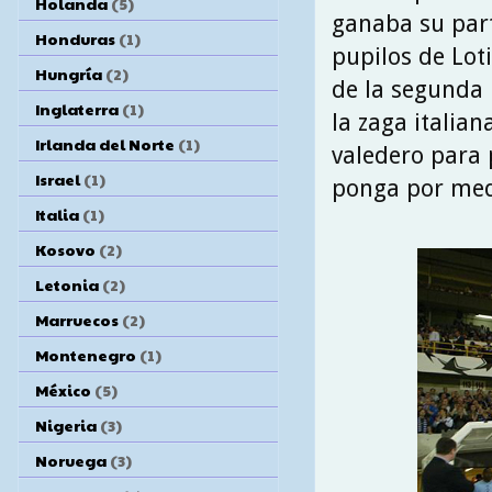
Holanda
(5)
ganaba su part
Honduras
(1)
pupilos de Lot
Hungría
(2)
de la segunda 
Inglaterra
(1)
la zaga italian
Irlanda del Norte
(1)
valedero para 
Israel
(1)
ponga por med
Italia
(1)
Kosovo
(2)
Letonia
(2)
Marruecos
(2)
Montenegro
(1)
México
(5)
Nigeria
(3)
Noruega
(3)