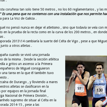
nse .
ista coruñesa tan solo tiene 50 metros , no los 60 reglamentarios , y las 
" Es una pena que no contemos con una instalación que nos permite hac
ta para La Voz de Galicia .
guel no pensó nunca en dejar el atletismo , sino que todavía se veía con
nto en la prueba de la recta como en la curva de los 200 metros , en dond
as .
mporada 2013\14 cambiaría la suerte del Celta de Vigo , pese a que Migu
 junto a otros atletas .
mpaña cuando se vivió una jornada
ino de la misma . Desde la sección atlética
edía a gritos un ascenso a la Primera
 compañeros de Miguel consiguieron
to una tarea en la que él también tuvo
esto .
izcaína de Durango , y lloviendo a mares
estros atletas se clasificaron en la
 por equipos en la jornada final
iga Nacional de Primera División ,
anhelo supremo de situar al Celta en la
porada 2014-15 , pese a las