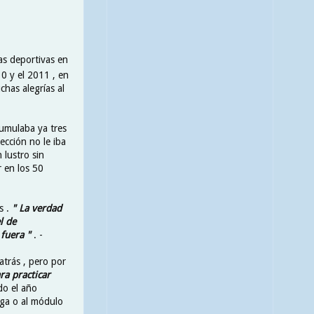
as deportivas en
0 y el 2011 , en
chas alegrías al
cumulaba ya tres
lección no le iba
 lustro sin
 en los 50
s .
" La verdad
l de
fuera "
. -
atrás , pero por
ra practicar
do el año
raga o al módulo