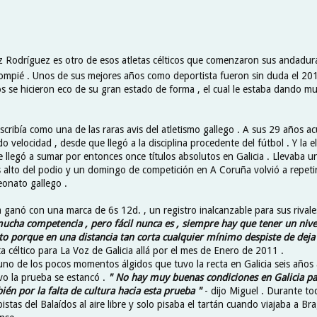
 Rodríguez es otro de esos atletas célticos que comenzaron sus andadur
ompié . Unos de sus mejores años como deportista fueron sin duda el 201
s se hicieron eco de su gran estado de forma , el cual le estaba dando mu
scribía como una de las raras avis del atletismo gallego . A sus 29 años a
do velocidad , desde que llegó a la disciplina procedente del fútbol . Y la e
 llegó a sumar por entonces once títulos absolutos en Galicia . Llevaba un
s alto del podio y un domingo de competición en A Coruña volvió a repetir
onato gallego .
ta ganó con una marca de 6s 12d. , un registro inalcanzable para sus rivale
ucha competencia , pero fácil nunca es , siempre hay que tener un nive
to porque en una distancia tan corta cualquier mínimo despiste de deja 
ta céltico para La Voz de Galicia allá por el mes de Enero de 2011 .
uno de los pocos momentos álgidos que tuvo la recta en Galicia seis años 
o la prueba se estancó .
" No hay muy buenas condiciones en Galicia pa
ién por la falta de cultura hacia esta prueba "
- dijo Miguel .
Durante to
pistas del Balaídos al aire libre y solo pisaba el tartán cuando viajaba a B