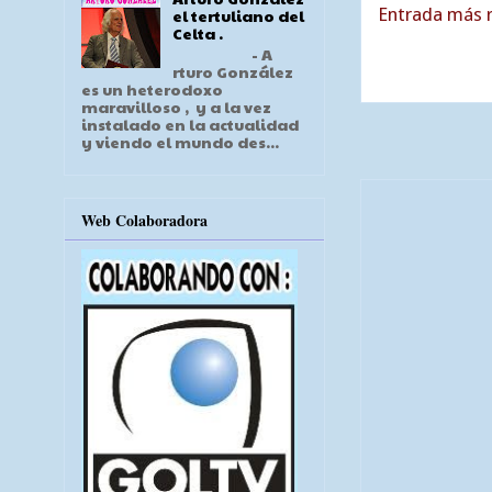
Entrada más r
el tertuliano del
Celta .
- A
rturo González
es un heterodoxo
maravilloso , y a la vez
instalado en la actualidad
y viendo el mundo des...
Web Colaboradora