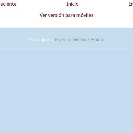
eciente
Inicio
En
Ver versión para móviles
Suscribirse a:
Enviar comentarios (Atom)