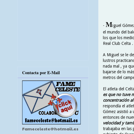
M
-
iguel Gómez
el mundo del bal
los que los medio
Real Club Celta .
A Miguel se le de
lustros practican
nada mal , ya que
bajarse de lo má
Contacta por E-Mail
metros del campe
El atleta del Cel
es que no tuve m
concentración al
respondía el atle
Gómez asistió a 
entonces de nuev
velocidad y tamb
Fameceleste@hotmail.es
trabajaba en las 