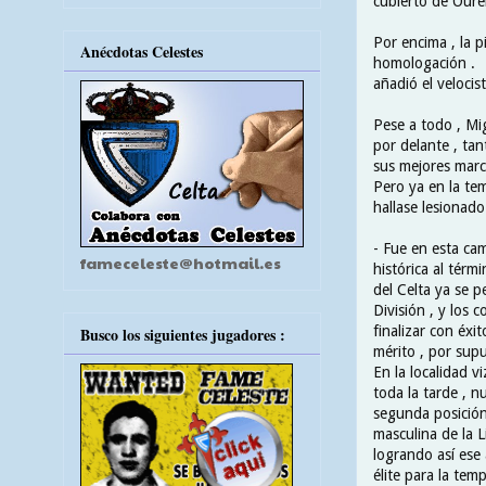
cubierto de Oure
Por encima , la p
Anécdotas Celestes
homologación .
añadió el velocis
Pese a todo , Mi
por delante , ta
sus mejores marc
Pero ya en la te
hallase lesionado
- Fue en esta ca
fameceleste@hotmail.es
histórica al térm
del Celta ya se p
División , y los
finalizar con éxi
Busco los siguientes jugadores :
mérito , por supu
En la localidad v
toda la tarde , nu
segunda posición
masculina de la L
logrando así ese 
élite para la tem