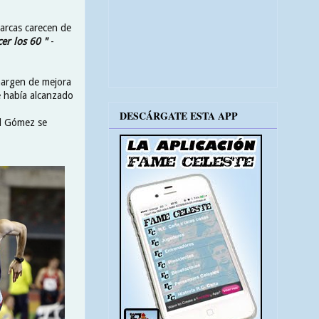
marcas carecen de
er los 60 "
-
 margen de mejora
e había alcanzado
DESCÁRGATE ESTA APP
el Gómez se