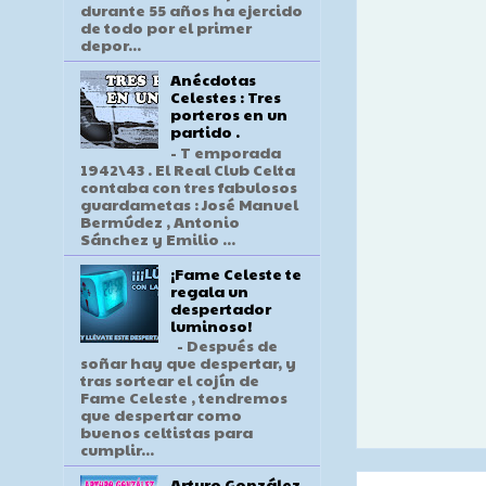
durante 55 años ha ejercido
de todo por el primer
depor...
Anécdotas
Celestes : Tres
porteros en un
partido .
- T emporada
1942\43 . El Real Club Celta
contaba con tres fabulosos
guardametas : José Manuel
Bermúdez , Antonio
Sánchez y Emilio ...
¡Fame Celeste te
regala un
despertador
luminoso!
- Después de
soñar hay que despertar, y
tras sortear el cojín de
Fame Celeste , tendremos
que despertar como
buenos celtistas para
cumplir...
Arturo González