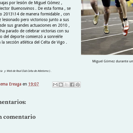
bajas por lesión de Miguel Gómez ,
Hector Buenosvinos . De esta forma , se
ulo 2013\14 de manera formidable , con
lesionado pero victorioso junto a sus
sde sus grandes actuaciones en 2010 ,
 ha parado de celebrar victorias con su
o del deporte comienzó a sonreírle
la sección atlética del Celta de Vigo .
Miguel Gómez durante una
icia y Web de Real Club Celta de Atletismo ) .
xema Ereaga
en
19:07
entarios:
n comentario