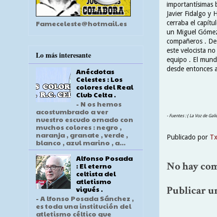
importantísimas 
Javier Fidalgo y 
Fameceleste@hotmail.es
cerraba el capít
un Miguel Gómez 
compañeros . De
este velocista no
Lo más interesante
equipo . El mund
desde entonces a 
Anécdotas
Celestes : Los
colores del Real
Club Celta .
- N os hemos
acostumbrado a ver
- Fuentes : ( La Voz de Gal
nuestro escudo ornado con
muchos colores : negro ,
naranja , granate , verde ,
Publicado por
T
blanco , azul marino , a...
Alfonso Posada
No hay com
: El eterno
celtista del
atletismo
Publicar u
vigués .
- A lfonso Posada Sánchez ,
es toda una institución del
atletismo céltico que