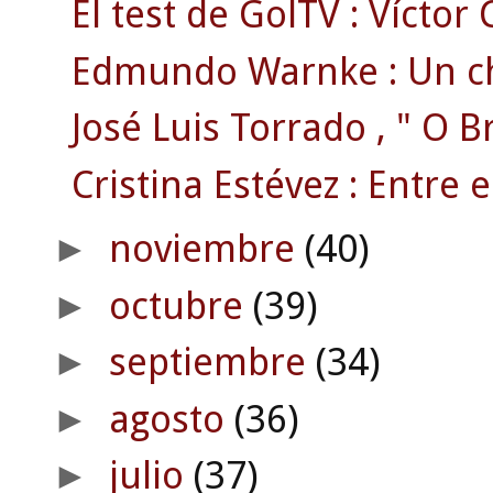
El test de GolTV : Víctor
Edmundo Warnke : Un chil
José Luis Torrado , " O Br
Cristina Estévez : Entre e
noviembre
(40)
►
octubre
(39)
►
septiembre
(34)
►
agosto
(36)
►
julio
(37)
►