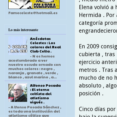
Elena volvió a
Fameceleste@hotmail.es
Hermida . Por 
categoría prom
Lo más interesante
engrandecieron
Anécdotas
Celestes : Los
En 2009 consig
colores del Real
Club Celta .
cubierta , tra
- N os hemos
acostumbrado a ver
ejercicio ante
nuestro escudo ornado con
muchos colores : negro ,
metros . Tras a
naranja , granate , verde ,
blanco , azul marino , a...
mucho de no h
absoluto , alg
Alfonso Posada
: El eterno
posición .
celtista del
atletismo
vigués .
- A lfonso Posada Sánchez ,
Cinco días por
es toda una institución del
atletismo céltico que
bajo la superv