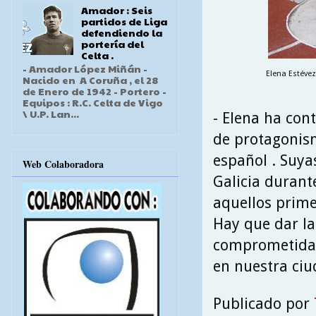
Amador : Seis
partidos de Liga
defendiendo la
portería del
Celta .
- Amador López Miñán -
Elena Estéve
Nacido en A Coruña , el 28
de Enero de 1942 - Portero -
Equipos : R.C. Celta de Vigo
\ U.P. Lan...
- Elena ha con
de protagonis
español . Suya
Web Colaboradora
Galicia durant
aquellos prime
Hay que dar la
comprometida a
en nuestra ciu
Publicado por