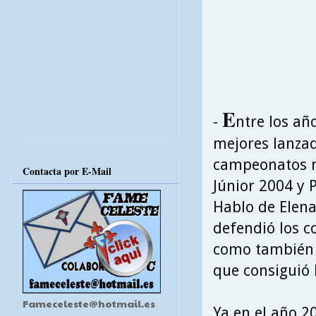
E
-
ntre los a
mejores lanzad
campeonatos na
Contacta por E-Mail
Júnior 2004 y 
Hablo de Elena
defendió los co
como también p
que consiguió 
Fameceleste@hotmail.es
Ya en el año 2