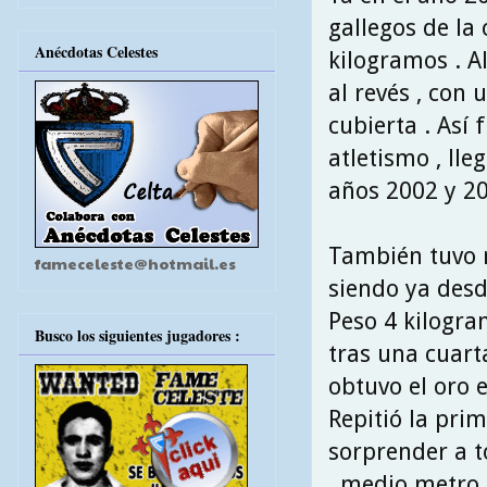
gallegos de la 
Anécdotas Celestes
kilogramos . A
al revés , con
cubierta . Así
atletismo , lle
años 2002 y 20
También tuvo 
fameceleste@hotmail.es
siendo ya desd
Peso 4 kilogra
Busco los siguientes jugadores :
tras una cuart
obtuvo el oro e
Repitió la pri
sorprender a t
, medio metro 