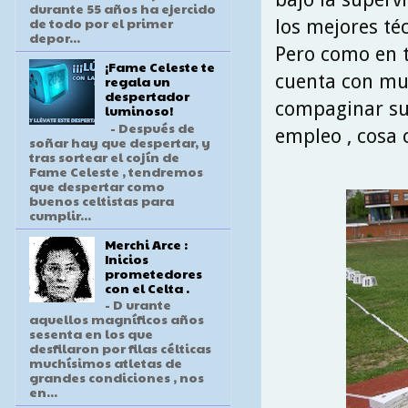
durante 55 años ha ejercido
de todo por el primer
los mejores té
depor...
Pero como en t
¡Fame Celeste te
cuenta con muy
regala un
despertador
compaginar su
luminoso!
- Después de
empleo , cosa 
soñar hay que despertar, y
tras sortear el cojín de
Fame Celeste , tendremos
que despertar como
buenos celtistas para
cumplir...
Merchi Arce :
Inicios
prometedores
con el Celta .
- D urante
aquellos magníficos años
sesenta en los que
desfilaron por filas célticas
muchísimos atletas de
grandes condiciones , nos
en...