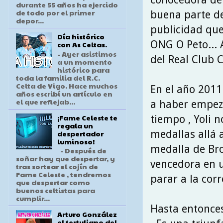
durante 55 años ha ejercido
de todo por el primer
buena parte d
depor...
publicidad que
Día histórico
ONG O Peto... 
con As Celtas.
- Ayer asistimos
del Real Club C
a un momento
histórico para
toda la familia del R.C.
Celta de Vigo. Hace muchos
En el año 2011
años escribí un artículo en
el que reflejab...
a haber empeza
¡Fame Celeste te
tiempo , Yoli 
regala un
medallas allá
despertador
luminoso!
medalla de Br
- Después de
soñar hay que despertar, y
vencedora en u
tras sortear el cojín de
Fame Celeste , tendremos
parar a la cor
que despertar como
buenos celtistas para
cumplir...
Hasta entonce
Arturo González
el tertuliano del