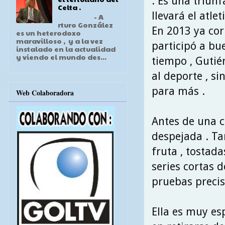
. Es una triun
Celta .
llevará el atle
- A
rturo González
En 2013 ya cor
es un heterodoxo
maravilloso , y a la vez
participó a bue
instalado en la actualidad
y viendo el mundo des...
tiempo , Gutié
al deporte , s
para más .
Web Colaboradora
Antes de una c
despejada . Ta
fruta , tostada
series cortas 
pruebas precis
Ella es muy es