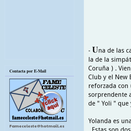
U
-
na de las c
la de la simpá
Coruña ) . Vie
Contacta por E-Mail
Club y el New 
reforzada con
sorprendente at
de " Yoli " qu
Yolanda es una
Fameceleste@hotmail.es
. Estas son do