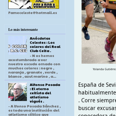
Fameceleste@hotmail.es
Lo más interesante
Anécdotas
Celestes : Los
colores del Real
Club Celta .
- N os hemos
acostumbrado a ver
nuestro escudo ornado con
muchos colores : negro ,
Yolanda Gutiérrez
naranja , granate , verde ,
blanco , azul marino , a...
España de Sevil
Alfonso Posada
: El eterno
habitualmente 
celtista del
atletismo
. Corre siempr
vigués .
- A lfonso Posada Sánchez ,
buscar excusas 
es toda una institución del
atletismo céltico que
conocedora de