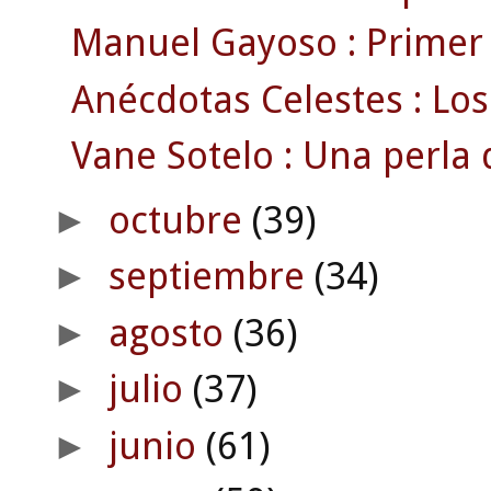
Manuel Gayoso : Primer t
Anécdotas Celestes : Lo
Vane Sotelo : Una perla di
octubre
(39)
►
septiembre
(34)
►
agosto
(36)
►
julio
(37)
►
junio
(61)
►