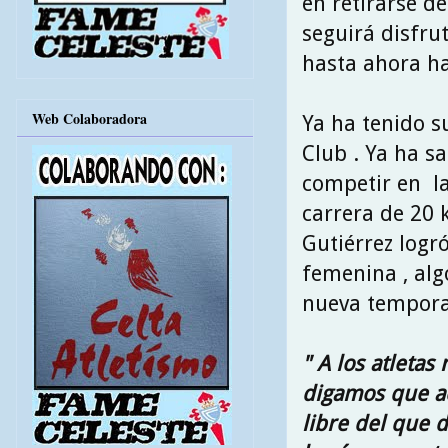
en retirarse d
seguirá disfru
hasta ahora h
Web Colaboradora
Ya ha tenido 
Club . Ya ha sa
competir en la
carrera de 20 k
Gutiérrez logr
femenina , alg
nueva temporad
" A los atleta
digamos que ac
libre del que 