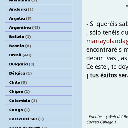
Y
Andorra
(1)
Argelia
(3)
- Si queréis s
Argentina
(43)
, sólo tenéis q
Bolivia
(1)
mariayolandag
Bosnia
(4)
encontraréis m
Brasil
(40)
deportivas , a
Bulgaria
(3)
Celeste , te do
Bélgica
(1)
¡ tus éxitos se
Chile
(5)
Chipre
(1)
Colombia
(2)
Congo
(1)
- Fuentes : ( Web del R
Corea del Sur
(1)
Correo Gallego ) .
Costa de Marfil
(2)