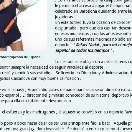
le permitió el acceso a jugar el Campeona
celebrado en Barcelona quedando entre la
jugadoras .
En este torneo tuvo la ocasión de conocer
despuntaba , pero que era casi tan descon
en esos momentos , con los años ese niño 
uno de sus referentes máximos no sólo en
deporte :
" Rafael Nadal , para mi el mejo
español de todos los tiempos "
.
 pentacampeona de España .
Los estudios le obligaron a dejar el tenis 
sentir siempre la necesidad de seguir vinculada al deporte .
creció y terminó sus estudios . Se licenció en Dirección y Administración
gocios Caixanova con muy buena calificación .
e en el squash , Aranda dio clases de padel para sacarse un dinerillo extr
o español . El director del gimnasio conocedor de su historial deportivo 
e para ella era totalmente desconocido .
o , el esfuerzo y los madrugones , el squash se convirtió en su deporte favo
 poco a poco hasta dejar de ser una principiante fácil a batir . Aquella pr
do en una gran jugadora invencible . Se dedicó a entrenar como si fuese 