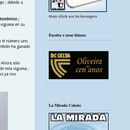
jo ; debido a
Haz click en la imagen
utonómico ;
a viguesa en su
Escoita o noso himno
n el número uno
También ha ganado
. Ahora sólo
e esta viguesa ,
os ya nos
La Mirada Celeste