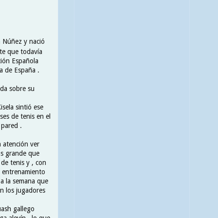
a Núñez y nació
rte que todavía
cción Española
a de España .
ada sobre su
sela sintió ese
ses de tenis en el
 pared .
a atención ver
ás grande que
 de tenis y , con
e entrenamiento
 a la semana que
n los jugadores
uash gallego
a alevín , lo que