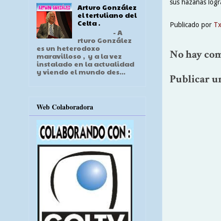
sus hazañas logr
Arturo González
el tertuliano del
Celta .
Publicado por
T
- A
rturo González
es un heterodoxo
No hay com
maravilloso , y a la vez
instalado en la actualidad
y viendo el mundo des...
Publicar u
Web Colaboradora