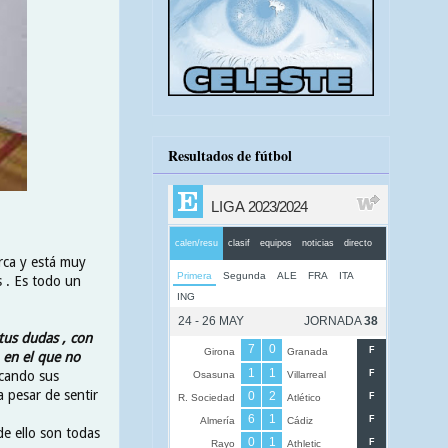
Resultados de fútbol
rca y está muy
s . Es todo un
us dudas , con
 en el que no
icando sus
a pesar de sentir
de ello son todas