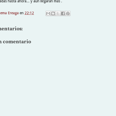
adas hasta ahora... y aún llegarán más .
xema Ereaga
en
22:12
entarios:
n comentario