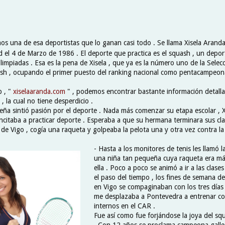
os una de esa deportistas que lo ganan casi todo . Se llama Xisela Arand
d el 4 de Marzo de 1986 . El deporte que practica es el squash , un depo
limpiadas . Esa es la pena de Xisela , que ya es la número uno de la Sele
sh , ocupando el primer puesto del ranking nacional como pentacampeon
 , "
xiselaaranda.com
" , podemos encontrar bastante información detall
 , la cual no tiene desperdicio .
a sintió pasión por el deporte . Nada más comenzar su etapa escolar , Xi
incitaba a practicar deporte . Esperaba a que su hermana terminara sus cla
 de Vigo , cogía una raqueta y golpeaba la pelota una y otra vez contra la
- Hasta a los monitores de tenis les llamó l
una niña tan pequeña cuya raqueta era m
ella . Poco a poco se animó a ir a las clases
el paso del tiempo , los fines de semana d
en Vigo se compaginaban con los tres días
me desplazaba a Pontevedra a entrenar co
internos en el CAR .
Fue así como fue forjándose la joya del sq
. Con 12 años se proclama campeona galleg