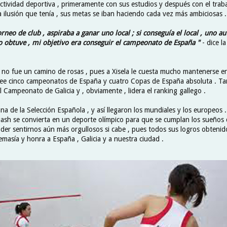
tividad deportiva , primeramente con sus estudios y después con el traba
a ilusión que tenía , sus metas se iban haciendo cada vez más ambiciosas .
orneo de club , aspiraba a ganar uno local ; si conseguía el local , uno a
o obtuve , mi objetivo era conseguir el campeonato de España "
- dice l
no fue un camino de rosas , pues a Xisela le cuesta mucho mantenerse e
see cinco campeonatos de España y cuatro Copas de España absoluta . 
l Campeonato de Galicia y , obviamente , lidera el ranking gallego .
tana de la Selección Española , y así llegaron los mundiales y los europeos 
ash se convierta en un deporte olímpico para que se cumplan los sueños d
oder sentirnos aún más orgullosos si cabe , pues todos sus logros obtenid
masía y honra a España , Galicia y a nuestra ciudad .