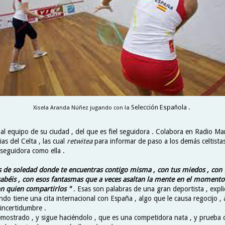
Selección
Española .
Xisela Aranda Núñez jugando con la
al equipo de su ciudad , del que es fiel seguidora . Colabora en Radio Ma
ias del Celta , las cual
retwitea
para informar de paso a los demás celtista
seguidora como ella .
de soledad donde te encuentras contigo misma , con tus miedos , con t
abéis , con esos fantasmas que a veces asaltan la mente en el momento
on quien compartirlos "
. Esas son palabras de una gran deportista , expl
do tiene una cita internacional con España , algo que le causa regocijo , 
 incertidumbre .
emostrado , y sigue haciéndolo , que es una competidora nata , y prueba 