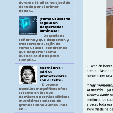
durante 55 años ha ejercido
de todo por el primer
depor...
¡Fame Celeste te
regala un
despertador
luminoso!
- Después de
soñar hay que despertar, y
tras sortear el cojín de
Fame Celeste , tendremos
que despertar como
buenos celtistas para
cumplir...
- También honra 
Merchi Arce :
atenta a las notic
Inicios
prometedores
honor tener una 
con el Celta .
- D urante
" Hay momentos 
aquellos magníficos años
la presión… ya s
sesenta en los que
tienes a nadie c
desfilaron por filas célticas
sentimientos cuan
muchísimos atletas de
grandes condiciones , nos
a veces toda esa
en...
Pero Xisela ha d