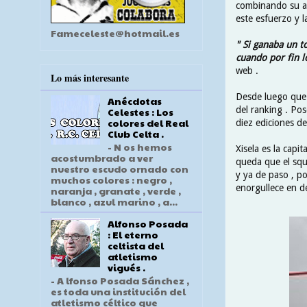
combinando su ac
este esfuerzo y l
Fameceleste@hotmail.es
" Si ganaba un t
cuando por fin l
web .
Lo más interesante
Desde luego que 
Anécdotas
del ranking . Po
Celestes : Los
colores del Real
diez ediciones de
Club Celta .
- N os hemos
Xisela es la capi
acostumbrado a ver
queda que el squ
nuestro escudo ornado con
y ya de paso , p
muchos colores : negro ,
enorgullece en de
naranja , granate , verde ,
blanco , azul marino , a...
Alfonso Posada
: El eterno
celtista del
atletismo
vigués .
- A lfonso Posada Sánchez ,
es toda una institución del
atletismo céltico que