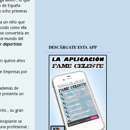
to de España
s ocho primeras
 a un niño que
ocido como ella
se convertiría en
 el mundo del
r deportista
DESCÁRGATE ESTA APP
con quince años
 de Empresas por
a además de
le presenta un
rito , su gran
incipiante se
una profesional ;