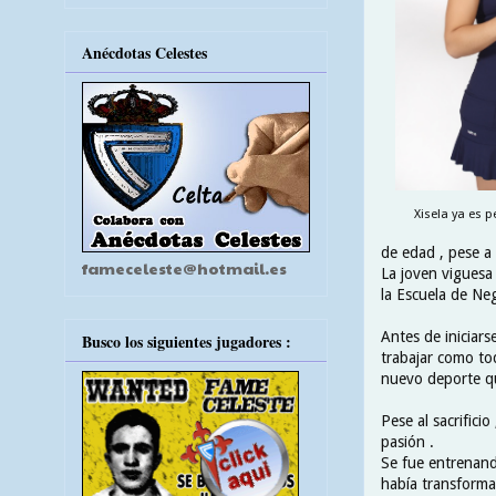
Anécdotas Celestes
Xisela ya es
de edad , pese a 
fameceleste@hotmail.es
La joven viguesa 
la Escuela de Ne
Antes de iniciars
Busco los siguientes jugadores :
trabajar como tod
nuevo deporte qu
Pese al sacrifici
pasión .
Se fue entrenando
había transforma