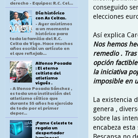
derecho - Equipos: R.C. Cel...
conseguido ser
Día histórico
elecciones eur
con As Celtas.
- Ayer asistimos
a un momento
histórico para
Así explica Car
toda la familia del R.C.
Celta de Vigo. Hace muchos
Nos hemos hec
años escribí un artículo en
remedio . Tras 
el que reflejab...
opción factible
Alfonso Posada
: El eterno
la iniciativa p
celtista del
atletismo
imposible en u
vigués .
- A lfonso Posada Sánchez ,
es toda una institución del
atletismo céltico que
La existencia 
durante 55 años ha ejercido
de todo por el primer
genera , divers
depor...
sobre las inte
¡Fame Celeste te
encabeza esta 
regala un
despertador
Bescansa no de
luminoso!