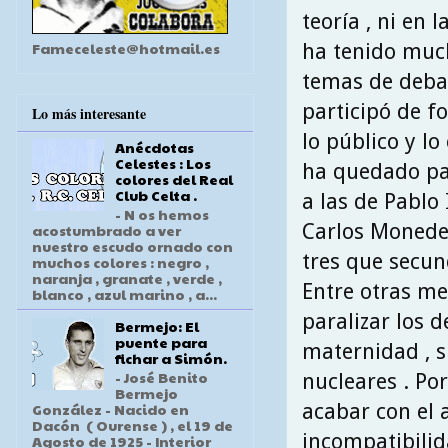
teoría , ni en 
Fameceleste@hotmail.es
ha tenido much
temas de deba
participó de f
Lo más interesante
lo público y lo
Anécdotas
Celestes : Los
ha quedado par
colores del Real
Club Celta .
a las de Pablo 
- N os hemos
Carlos Monede
acostumbrado a ver
nuestro escudo ornado con
tres que secun
muchos colores : negro ,
naranja , granate , verde ,
Entre otras me
blanco , azul marino , a...
paralizar los 
Bermejo: El
puente para
maternidad , su
fichar a Simón.
- José Benito
nucleares . Por
Bermejo
acabar con el 
González - Nacido en
Dacón ( Ourense ) , el 19 de
incompatibilid
Agosto de 1925 - Interior