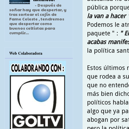
- Después de
pública porque
soñar hay que despertar, y
tras sortear el cojín de
la van a hacer 
Fame Celeste , tendremos
que despertar como
Podemos le atri
buenos celtistas para
paquete " :
" E
cumplir...
acabas manifes
la política san
Web Colaboradora
Estos últimos 
que rodea a su
que no entende
más bien dicho
políticos habla
algo que ya p
abogan por sat
pero la polític