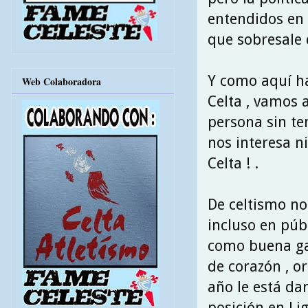
entendidos en 
que sobresale d
Y como aquí ha
Web Colaboradora
Celta , vamos 
persona sin te
nos interesa ni
Celta ! .
De celtismo no
incluso en públ
como buena gal
de corazón , or
año le está da
posición en Lig