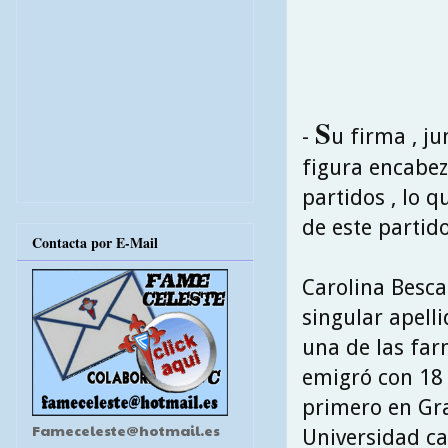
S
-
u firma , ju
figura encabez
partidos , lo q
de este partid
Contacta por E-Mail
Carolina Besca
singular apell
una de las far
emigró con 18 
primero en Gra
Fameceleste@hotmail.es
Universidad ca