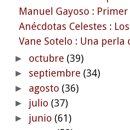
Manuel Gayoso : Primer t
Anécdotas Celestes : Lo
Vane Sotelo : Una perla di
octubre
(39)
►
septiembre
(34)
►
agosto
(36)
►
julio
(37)
►
junio
(61)
►