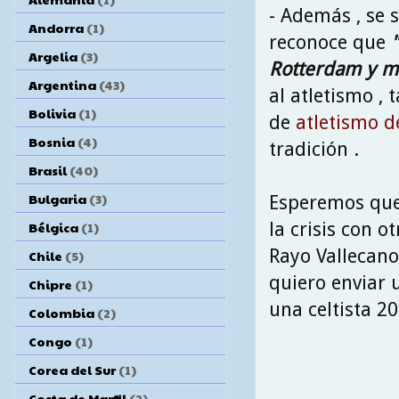
- Además , se 
Andorra
(1)
reconoce que
Argelia
(3)
Rotterdam y me
Argentina
(43)
al atletismo ,
Bolivia
(1)
de
atletismo d
Bosnia
(4)
tradición .
Brasil
(40)
Bulgaria
(3)
Esperemos que 
la crisis con ot
Bélgica
(1)
Rayo Vallecano 
Chile
(5)
quiero enviar 
Chipre
(1)
una celtista 2
Colombia
(2)
Congo
(1)
Corea del Sur
(1)
Costa de Marfil
(2)