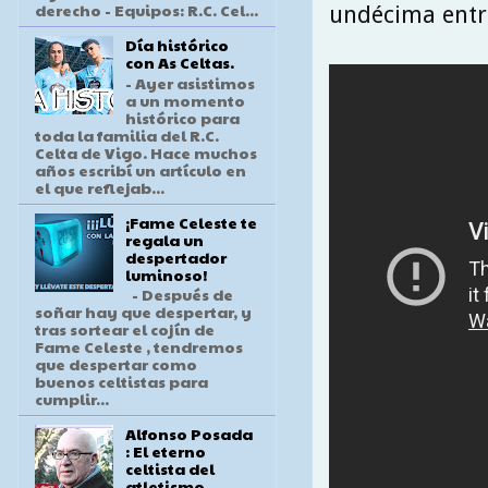
derecho - Equipos: R.C. Cel...
undécima entre
Día histórico
con As Celtas.
- Ayer asistimos
a un momento
histórico para
toda la familia del R.C.
Celta de Vigo. Hace muchos
años escribí un artículo en
el que reflejab...
¡Fame Celeste te
regala un
despertador
luminoso!
- Después de
soñar hay que despertar, y
tras sortear el cojín de
Fame Celeste , tendremos
que despertar como
buenos celtistas para
cumplir...
Alfonso Posada
: El eterno
celtista del
atletismo