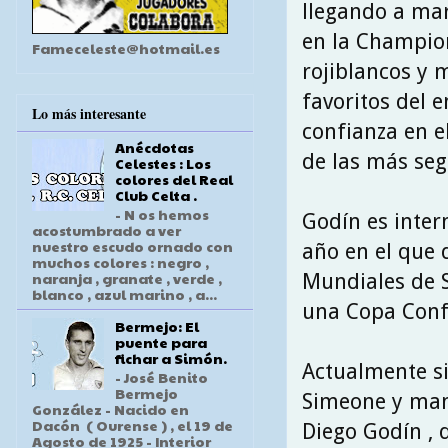
llegando a mar
en la Champion
Fameceleste@hotmail.es
rojiblancos y 
favoritos del 
Lo más interesante
confianza en e
Anécdotas
de las más seg
Celestes : Los
colores del Real
Club Celta .
- N os hemos
Godín es inter
acostumbrado a ver
nuestro escudo ornado con
año en el que 
muchos colores : negro ,
naranja , granate , verde ,
Mundiales de S
blanco , azul marino , a...
una Copa Conf
Bermejo: El
puente para
fichar a Simón.
Actualmente si
- José Benito
Bermejo
Simeone y mant
González - Nacido en
Dacón ( Ourense ) , el 19 de
Diego Godín , d
Agosto de 1925 - Interior