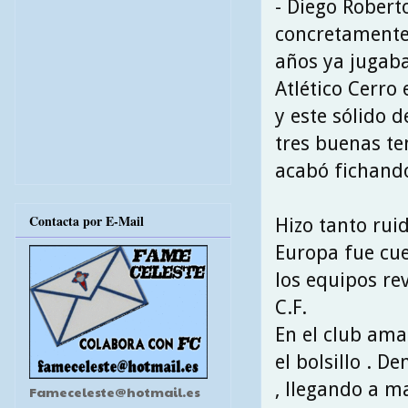
- Diego Robert
concretamente 
años ya jugaba
Atlético Cerro
y este sólido 
tres buenas t
acabó fichando
Contacta por E-Mail
Hizo tanto rui
Europa fue cu
los equipos rev
C.F.
En el club ama
el bolsillo . 
, llegando a m
Fameceleste@hotmail.es