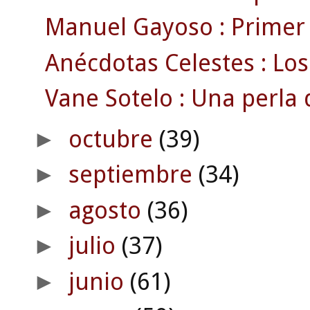
Manuel Gayoso : Primer t
Anécdotas Celestes : Lo
Vane Sotelo : Una perla di
octubre
(39)
►
septiembre
(34)
►
agosto
(36)
►
julio
(37)
►
junio
(61)
►