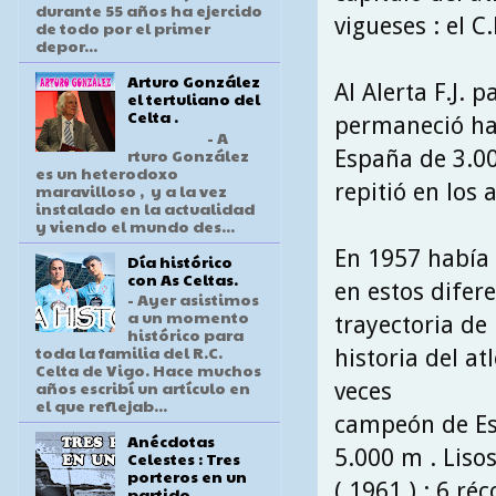
durante 55 años ha ejercido
vigueses : el C.
de todo por el primer
depor...
Arturo González
Al Alerta F.J. 
el tertuliano del
Celta .
permaneció ha
- A
rturo González
España de 3.00
es un heterodoxo
repitió en los 
maravilloso , y a la vez
instalado en la actualidad
y viendo el mundo des...
En 1957 había 
Día histórico
con As Celtas.
en estos difere
- Ayer asistimos
a un momento
trayectoria de
histórico para
toda la familia del R.C.
historia del at
Celta de Vigo. Hace muchos
años escribí un artículo en
veces
el que reflejab...
campeón de Esp
Anécdotas
5.000 m . Lisos
Celestes : Tres
porteros en un
( 1961 ) ; 6 ré
partido .