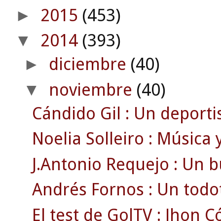
2015
(453)
►
2014
(393)
▼
diciembre
(40)
►
noviembre
(40)
▼
Cándido Gil : Un deportis
Noelia Solleiro : Música 
J.Antonio Requejo : Un bu
Andrés Fornos : Un todo
El test de GolTV : Jhon C