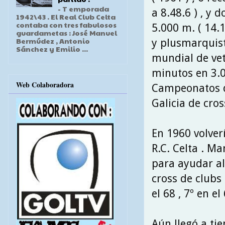
- T emporada
a 8.48.6 ) , y d
1942\43 . El Real Club Celta
contaba con tres fabulosos
5.000 m. ( 14.
guardametas : José Manuel
Bermúdez , Antonio
y plusmarquis
Sánchez y Emilio ...
mundial de vet
minutos en 3.0
Web Colaboradora
Campeonatos d
Galicia de cros
En 1960 volverí
R.C. Celta . M
para ayudar a
cross de clubs 
el 68 , 7º en el
Aún llegó a ti