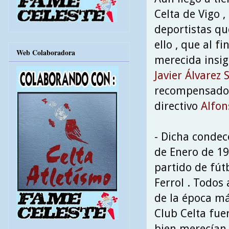
Celta de Vigo 
deportistas qu
ello , que al 
Web Colaboradora
merecida insig
Javier Álvarez 
recompensados
directivo
Alfo
- Dicha condec
de Enero de 19
partido de fútb
Ferrol . Todos
de la época má
Club Celta fu
bien merecían 