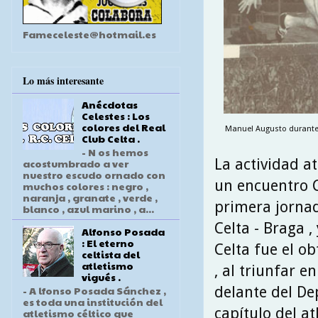
Fameceleste@hotmail.es
Lo más interesante
Anécdotas
Celestes : Los
colores del Real
Manuel Augusto durante 
Club Celta .
- N os hemos
La actividad a
acostumbrado a ver
nuestro escudo ornado con
un encuentro Ce
muchos colores : negro ,
naranja , granate , verde ,
primera jornad
blanco , azul marino , a...
Celta - Braga ,
Alfonso Posada
: El eterno
Celta fue el o
celtista del
atletismo
, al triunfar e
vigués .
delante del Dep
- A lfonso Posada Sánchez ,
es toda una institución del
capítulo del a
atletismo céltico que