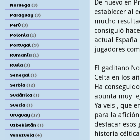
De nuevo en Pr
Noruega
(3)
establecer al 
Paraguay
(3)
mucho resulta
Perú
(3)
consiguió hace
Polonia
(1)
actual España 
Portugal
(9)
jugadores com
Rumanía
(1)
Rusia
(3)
El gaditano No
Senegal
(1)
Celta en los añ
Serbia
(12)
Ha conseguido 
Sudáfrica
(1)
apunta muy lej
Ya veis , que e
Suecia
(1)
para la afició
Uruguay
(17)
destacar esos 
Uzbekistán
(1)
historia céltic
Venezuela
(4)