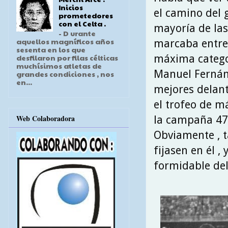
Inicios
el camino del 
prometedores
con el Celta .
mayoría de las
- D urante
aquellos magníficos años
marcaba entre e
sesenta en los que
máxima categor
desfilaron por filas célticas
muchísimos atletas de
Manuel Fernánd
grandes condiciones , nos
en...
mejores delant
el trofeo de m
Web Colaboradora
la campaña 47\
Obviamente , t
fijasen en él ,
formidable del