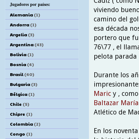
Cádiz ( como No
Jugadores por países:
viviendo buen
Alemania
(1)
camino del gol
Andorra
(1)
esa década no
Argelia
(3)
portero que fu
Argentina
(43)
76\77 , el lla
Bolivia
(1)
pelota parada 
Bosnia
(4)
Durante los a
Brasil
(40)
impresionantes 
Bulgaria
(3)
Maric
y , como 
Bélgica
(1)
Baltazar María
Chile
(5)
Atlético de Mad
Chipre
(1)
Colombia
(2)
En los noventa
Congo
(1)