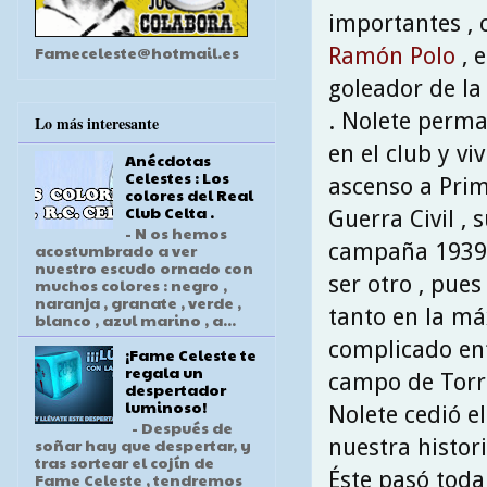
importantes , 
Fameceleste@hotmail.es
Ramón Polo
, 
goleador de la 
. Nolete perm
Lo más interesante
en el club y vi
Anécdotas
Celestes : Los
ascenso a Prime
colores del Real
Club Celta .
Guerra Civil , 
- N os hemos
campaña 1939\
acostumbrado a ver
nuestro escudo ornado con
ser otro , pue
muchos colores : negro ,
naranja , granate , verde ,
tanto en la má
blanco , azul marino , a...
complicado enf
¡Fame Celeste te
regala un
campo de Torre
despertador
luminoso!
Nolete cedió e
- Después de
nuestra histor
soñar hay que despertar, y
tras sortear el cojín de
Éste pasó toda
Fame Celeste , tendremos