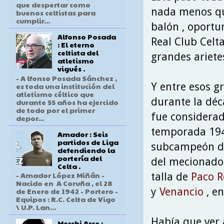
que despertar como
nada menos qu
buenos celtistas para
cumplir...
balón , oportu
Alfonso Posada
Real Club Celt
: El eterno
celtista del
grandes arietes
atletismo
vigués .
- A lfonso Posada Sánchez ,
Y entre esos g
es toda una institución del
atletismo céltico que
durante la déc
durante 55 años ha ejercido
de todo por el primer
fue considerad
depor...
temporada 194
Amador : Seis
partidos de Liga
subcampeón de 
defendiendo la
portería del
del mecionado 
Celta .
- Amador López Miñán -
talla de
Paco R
Nacido en A Coruña , el 28
y
Venancio
, en
de Enero de 1942 - Portero -
Equipos : R.C. Celta de Vigo
\ U.P. Lan...
Había que ver
Merchi Arce :