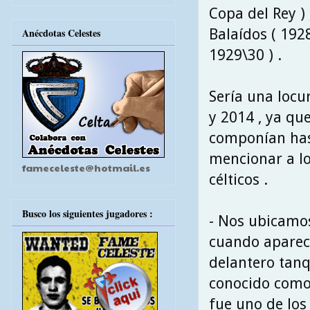
Copa del Rey )
Balaídos ( 192
Anécdotas Celestes
1929\30 ) .
Sería una locu
y 2014 , ya que
componían hast
mencionar a lo
fameceleste@hotmail.es
célticos .
Busco los siguientes jugadores :
- Nos ubicamos
cuando aparec
delantero tan
conocido como 
fue uno de los