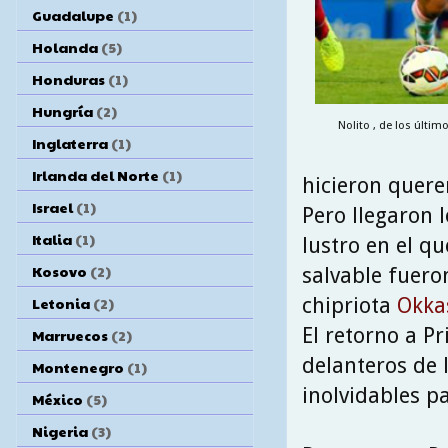
Guadalupe
(1)
Holanda
(5)
Honduras
(1)
Hungría
(2)
Nolito , de los últim
Inglaterra
(1)
Irlanda del Norte
(1)
hicieron querer
Israel
(1)
Pero llegaron 
Italia
(1)
lustro en el q
Kosovo
(2)
salvable fuer
chipriota
Okka
Letonia
(2)
El retorno a P
Marruecos
(2)
delanteros de 
Montenegro
(1)
inolvidables pa
México
(5)
Nigeria
(3)