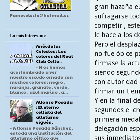
gran hazaña eu
Fameceleste@hotmail.es
sufragarse tod
competir , este
le hace a los d
Lo más interesante
Pero el despla
Anécdotas
Celestes : Los
no fue óbice p
colores del Real
Club Celta .
firmase la act
- N os hemos
siendo segundo
acostumbrado a ver
nuestro escudo ornado con
con autoridad 
muchos colores : negro ,
naranja , granate , verde ,
firmar un tiem
blanco , azul marino , a...
Y en la final 
Alfonso Posada
: El eterno
segundos el cr
celtista del
atletismo
primera medal
vigués .
delegación esp
- A lfonso Posada Sánchez ,
es toda una institución del
sus inmediatos
atletismo céltico que