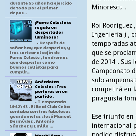
durante 55 años ha ejercido
Minorescu .
de todo por el primer
depor...
¡Fame Celeste te
Roi Rodríguez ,
regala un
despertador
Ingeniería ) ,
luminoso!
- Después de
temporadas atr
soñar hay que despertar, y
que se procla
tras sortear el cojín de
Fame Celeste , tendremos
de 2014 . Sus 
que despertar como
buenos celtistas para
Campeonato de
cumplir...
subcampeonato 
Anécdotas
Celestes : Tres
competirá en l
porteros en un
partido .
piragüista tom
- T emporada
1942\43 . El Real Club Celta
contaba con tres fabulosos
Ese triunfo en
guardametas : José Manuel
Bermúdez , Antonio
internacional 
Sánchez y Emilio ...
podido disfrut
Merchi Arce :