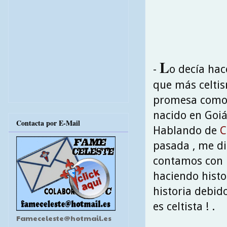
L
-
o decía hac
que más celtis
promesa como R
nacido en Goiá
Contacta por E-Mail
Hablando de
C
pasada , me di
contamos con 
haciendo histo
historia debid
es celtista ! .
Fameceleste@hotmail.es