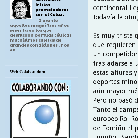
Inicios
continental ll
prometedores
con el Celta .
todavía le otor
- D urante
aquellos magníficos años
sesenta en los que
Es muy triste q
desfilaron por filas célticas
muchísimos atletas de
que requieren
grandes condiciones , nos
en...
un competidor 
trasladarse a 
Web Colaboradora
estas alturas 
deportes minor
aún mayor mér
Pero no pasó d
Tanto el camp
europeo Roi Ro
de Tomiño el p
Tomiño , Sandr