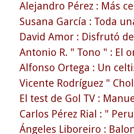
Alejandro Pérez : Más ce
Susana García : Toda una
David Amor : Disfrutó de
Antonio R. " Tono " : El o
Alfonso Ortega : Un celti
Vicente Rodríguez " Chola
El test de Gol TV : Manue
Carlos Pérez Rial : " Peruc
Ángeles Liboreiro : Balon