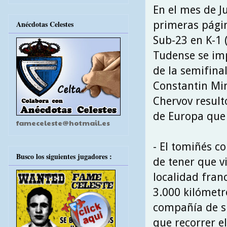
En el mes de J
primeras pági
Anécdotas Celestes
Sub-23 en K-1 
Tudense se imp
de la semifina
Constantin Min
Chervov result
de Europa que 
fameceleste@hotmail.es
- El tomiñés c
Busco los siguientes jugadores :
de tener que v
localidad fran
3.000 kilómetr
compañía de s
que recorrer el