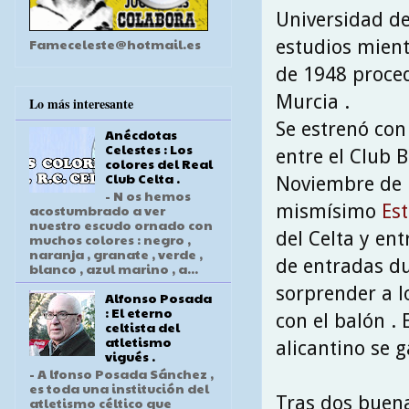
Universidad de
Fameceleste@hotmail.es
estudios mientr
de 1948 proced
Murcia .
Lo más interesante
Se estrenó con
Anécdotas
Celestes : Los
entre el Club 
colores del Real
Club Celta .
Noviembre de 1
- N os hemos
mismísimo
Es
acostumbrado a ver
nuestro escudo ornado con
del Celta y en
muchos colores : negro ,
naranja , granate , verde ,
de entradas du
blanco , azul marino , a...
sorprender a l
Alfonso Posada
: El eterno
con el balón .
celtista del
atletismo
alicantino se g
vigués .
- A lfonso Posada Sánchez ,
es toda una institución del
Tras dos buena
atletismo céltico que