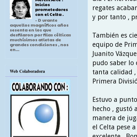
Inicios
regates acabar
prometedores
con el Celta .
y por tanto , 
- D urante
aquellos magníficos años
sesenta en los que
También es cie
desfilaron por filas célticas
muchísimos atletas de
equipo de Prim
grandes condiciones , nos
en...
Juanito Vázquez
pudo saber lo 
Web Colaboradora
tanta calidad 
Primera Divisió
Estuvo a punto
hecho , gustó 
manera de juga
el Celta pese 
excelente . Bo