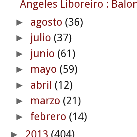
Ángeles Liboreiro : Balon
agosto
(36)
►
julio
(37)
►
junio
(61)
►
mayo
(59)
►
abril
(12)
►
marzo
(21)
►
febrero
(14)
►
2013
(404)
►