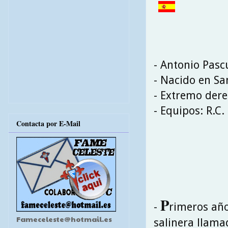
- Antonio Pas
- Nacido en San
- Extremo der
- Equipos: R.C.
Contacta por E-Mail
P
-
rimeros año
Fameceleste@hotmail.es
salinera llama