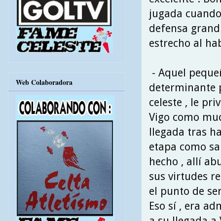
jugada cuando 
defensa grandu
estrecho al hab
- Aquel pequeñ
Web Colaboradora
determinante p
celeste , le pr
Vigo como muc
llegada tras h
etapa como san
hecho , allí a
sus virtudes r
el punto de ser
Eso sí , era a
a su llegada a