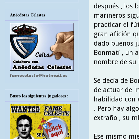
después , los 
marineros sigu
Anécdotas Celestes
practicar el fú
gran afición qu
dado buenos j
Bonmatí , un a
nombre de su l
fameceleste@hotmail.es
Se decía de Bo
de actuar de in
Busco los siguientes jugadores :
habilidad con 
. Pero hay algo
extraño , su mi
Ese mismo mied