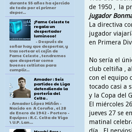
durante 55 años ha ejercido
de 1950 , la pr
de todo por el primer
depor...
jugador Bonmat
¡Fame Celeste te
La directiva c
regala un
despertador
jugador viajar
luminoso!
- Después de
en Primera Divi
soñar hay que despertar, y
tras sortear el cojín de
Fame Celeste , tendremos
No sería el úni
que despertar como
buenos celtistas para
club celtiña ,
cumplir...
con el equipo
Amador : Seis
partidos de Liga
tocado casi a s
defendiendo la
portería del
y la Copa del 
Celta .
- Amador López Miñán -
El miércoles 2
Nacido en A Coruña , el 28
jueves 27 se e
de Enero de 1942 - Portero -
Equipos : R.C. Celta de Vigo
matinal celebr
\ U.P. Lan...
día . El nervi
Merchi Arce :