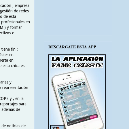
cación , empresa
 gestión de redes
to de esta
 profesionales en
M ) y formar
ctivos e
DESCÁRGATE ESTA APP
tiene fin :
áster en
perta en
 esta chica es
arias y
y representación
OPE y , en la
 reportajes para
 , además de
 de noticias de