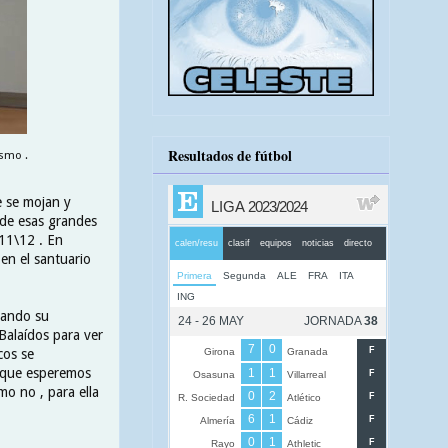
Resultados de fútbol
smo .
e se mojan y
 de esas grandes
011\12 . En
en el santuario
uando su
Balaídos para ver
cos se
sí que esperemos
omo no , para ella