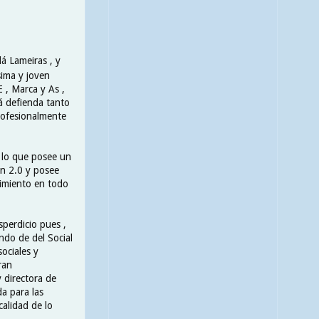
dá Lameiras , y
sima y joven
 , Marca y As ,
á defienda tanto
profesionalmente
r lo que posee un
ón 2.0 y posee
cimiento en todo
sperdicio pues ,
ndo de del Social
ociales y
ran
 directora de
a para las
calidad de lo