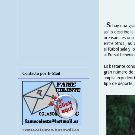
S
-
i hay una gra
así lo describe l
orensana es una 
entre otros , as
el fútbol sala y 
al Futsal femenin
Es bastante cono
gran número de s
Contacta por E-Mail
amplia experienc
tipo de deporte ,
Fameceleste@hotmail.es