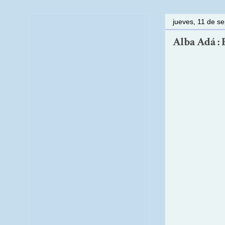
jueves, 11 de s
Alba Adá : 