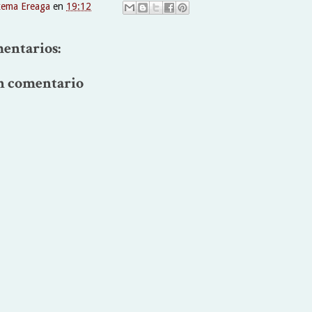
xema Ereaga
en
19:12
entarios:
n comentario