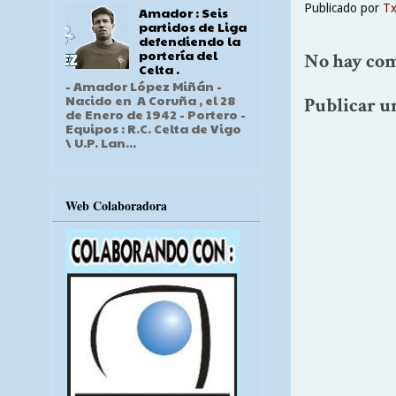
Publicado por
T
Amador : Seis
partidos de Liga
defendiendo la
portería del
No hay com
Celta .
- Amador López Miñán -
Nacido en A Coruña , el 28
Publicar u
de Enero de 1942 - Portero -
Equipos : R.C. Celta de Vigo
\ U.P. Lan...
Web Colaboradora