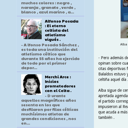
muchos colores : negro ,
naranja , granate , verde ,
blanco , azul marino , a...
Alfonso Posada
: El eterno
celtista del
atletismo
vigués .
- A lfonso Posada Sánchez ,
Alba
es toda una institución del
atletismo céltico que
durante 55 años ha ejercido
- Pero además del
de todo por el primer
opinan sobre cua
depor...
citas deportivas 
Balaídos estuvo 
Merchi Arce :
celtiña aquel día 
Inicios
prometedores
con el Celta .
Alba sigue de ce
- D urante
apretada agenda 
aquellos magníficos años
el partido corres
sesenta en los que
impusieron al Rea
desfilaron por filas célticas
que acuda a más c
muchísimos atletas de
también .
grandes condiciones , nos
en...