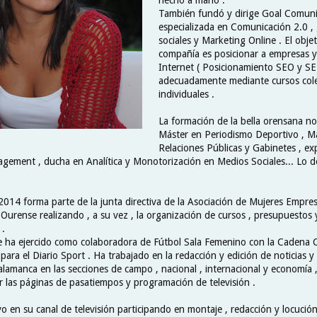
También fundó y dirige Goal Comuni
especializada en Comunicación 2.0 ,
sociales y Marketing Online . El obje
compañía es posicionar a empresas y
Internet ( Posicionamiento SEO y SE
adecuadamente mediante cursos cole
individuales .
La formación de la bella orensana no 
Máster en Periodismo Deportivo , M
Relaciones Públicas y Gabinetes , ex
ment , ducha en Analítica y Monotorización en Medios Sociales... Lo de
014 forma parte de la junta directiva de la Asociación de Mujeres Empres
 Ourense realizando , a su vez , la organización de cursos , presupuestos 
 .
 ha ejercido como colaboradora de Fútbol Sala Femenino con la Cadena C
para el Diario Sport . Ha trabajado en la redacción y edición de noticias y
alamanca en las secciones de campo , nacional , internacional y economía
r las páginas de pasatiempos y programación de televisión .
 en su canal de televisión participando en montaje , redacción y locución