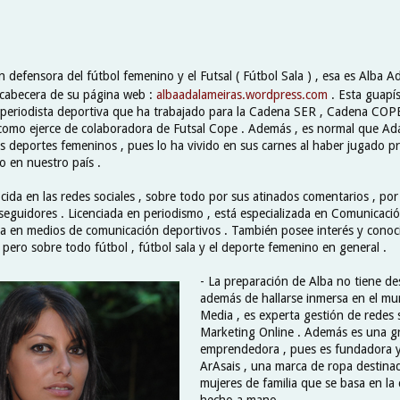
n defensora del fútbol femenino y el Futsal ( Fútbol Sala ) , esa es Alba A
a cabecera de su página web :
albaadalameiras.wordpress.com
. Esta guapí
periodista deportiva que ha trabajado para la Cadena SER , Cadena COPE
í como ejerce de colaboradora de Futsal Cope . Además , es normal que Ad
los deportes femeninos , pues lo ha vivido en sus carnes al haber jugado 
o en nuestro país .
cida en las redes sociales , sobre todo por sus atinados comentarios , po
eguidores . Licenciada en periodismo , está especializada en Comunicaci
ia en medios de comunicación deportivos . También posee interés y cono
 pero sobre todo fútbol , fútbol sala y el deporte femenino en general .
- La preparación de Alba no tiene de
además de hallarse inmersa en el mu
Media , es experta gestión de redes s
Marketing Online . Además es una g
emprendedora , pues es fundadora y
ArAsais , una marca de ropa destinad
mujeres de familia que se basa en la 
hecho a mano .