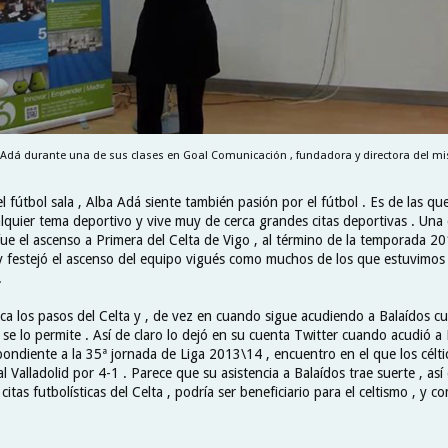
 Adá durante una de sus clases en Goal Comunicación , fundadora y directora del mi
 fútbol sala , Alba Adá siente también pasión por el fútbol . Es de las qu
lquier tema deportivo y vive muy de cerca grandes citas deportivas . Una
fue el ascenso a Primera del Celta de Vigo , al término de la temporada 2
y festejó el ascenso del equipo vigués como muchos de los que estuvimos 
.
rca los pasos del Celta y , de vez en cuando sigue acudiendo a Balaídos c
se lo permite . Así de claro lo dejó en su cuenta Twitter cuando acudió a 
pondiente a la 35ª jornada de Liga 2013\14 , encuentro en el que los célti
l Valladolid por 4-1 . Parece que su asistencia a Balaídos trae suerte , a
itas futbolísticas del Celta , podría ser beneficiario para el celtismo , y c