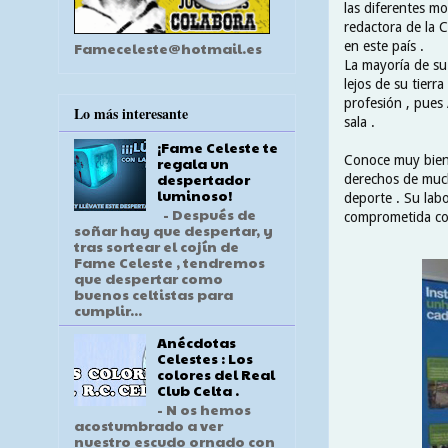
las diferentes mo
redactora de la 
en este país .
Fameceleste@hotmail.es
La mayoría de su
lejos de su tierr
profesión , pues
Lo más interesante
sala .
¡Fame Celeste te
Conoce muy bien 
regala un
despertador
derechos de much
luminoso!
deporte . Su lab
- Después de
comprometida co
soñar hay que despertar, y
tras sortear el cojín de
Fame Celeste , tendremos
que despertar como
buenos celtistas para
cumplir...
Anécdotas
Celestes : Los
colores del Real
Club Celta .
- N os hemos
acostumbrado a ver
nuestro escudo ornado con