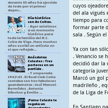
durante 55 años ha ejercido
cuyos ojeadore
de todo por el primer
depor...
del ala vigués
Día histórico
tiempo para co
con As Celtas.
- Ayer asistimos
formar parte d
a un momento
histórico para
sala . Según e
toda la familia del R.C.
Celta de Vigo. Hace muchos
años escribí un artículo en
Ya con tan sól
el que reflejab...
. Venancio se 
Anécdotas
Celestes : Tres
decidió dar la
porteros en un
partido .
categoría juven
- T emporada
1942\43 . El Real Club Celta
Marcó un gol p
contaba con tres fabulosos
guardametas : José Manuel
madrileño , eq
Bermúdez , Antonio
de la Liga de F
Sánchez y Emilio ...
¡Fame Celeste te
regala un
En Santiago pa
despertador