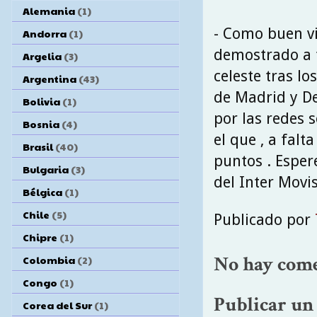
Alemania
(1)
- Como buen vi
Andorra
(1)
demostrado a t
Argelia
(3)
celeste tras lo
Argentina
(43)
de Madrid y De
Bolivia
(1)
por las redes 
Bosnia
(4)
el que , a fal
Brasil
(40)
puntos . Esper
Bulgaria
(3)
del Inter Movis
Bélgica
(1)
Chile
(5)
Publicado por
Chipre
(1)
No hay come
Colombia
(2)
Congo
(1)
Publicar un
Corea del Sur
(1)