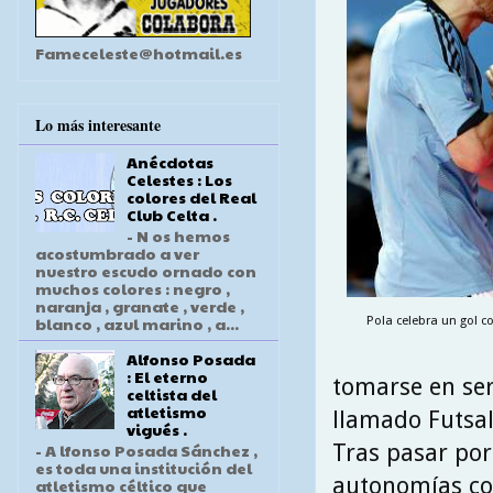
Fameceleste@hotmail.es
Lo más interesante
Anécdotas
Celestes : Los
colores del Real
Club Celta .
- N os hemos
acostumbrado a ver
nuestro escudo ornado con
muchos colores : negro ,
naranja , granate , verde ,
blanco , azul marino , a...
Pola celebra un gol co
Alfonso Posada
: El eterno
tomarse en ser
celtista del
atletismo
llamado Futsal
vigués .
Tras pasar por
- A lfonso Posada Sánchez ,
es toda una institución del
autonomías con
atletismo céltico que