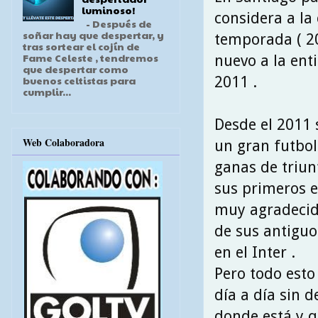
luminoso!
considera a la
- Después de
soñar hay que despertar, y
temporada ( 20
tras sortear el cojín de
Fame Celeste , tendremos
nuevo a la ent
que despertar como
2011 .
buenos celtistas para
cumplir...
Desde el 2011 
Web Colaboradora
un gran futbol
ganas de triun
sus primeros e
muy agradecid
de sus antiguo
en el Inter .
Pero todo esto
día a día sin 
donde está y q