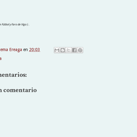
e Fútbol y Faro de Vigo ) .
xema Ereaga
en
20:03
a
entarios:
n comentario