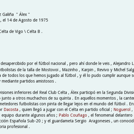
z Galiña " Álex "
 , el 14 de Agosto de 1975
Celta de Vigo \ Celta B .
desapercibido por el fútbol nacional , pero ahí donde le veis , Alejandro 
utbolistas de la talla de Mostovoi , Mazinho , Karpin , Revivo y Michel Sal
ia de todos los que hemos jugado al fútbol , y él lo pudo cumplir aunque 
 mediante partidos amistosos .
visiones inferiores del Real Club Celta , Álex participó en la Segunda Divi
tico junto a otros muchachos de su quinta . En aquellos momentos , la cante
tedores futbolistas con pinta de llegar lejos en el mundo del fútbol . En 
or
Dacosta
, quien llegó a jugar con el Celta en partido oficial ;
Noguerol
,
l equipo durante algunos años ;
Pablo Couñago
, el fenomenal delantero
ección Española Sub-20 ; y el guardameta Sergio Aragoneses , un conoci
ria profesional .