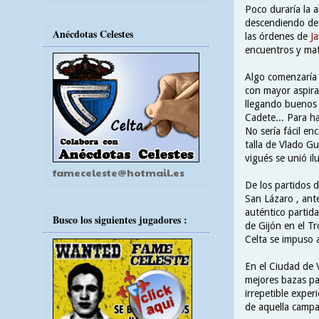
Poco duraría la a
descendiendo de c
Anécdotas Celestes
las órdenes de
J
encuentros y mate
Algo comenzaría 
con mayor aspira
llegando buenos f
Cadete... Para ha
No sería fácil en
talla de Vlado Gu
vigués se unió i
fameceleste@hotmail.es
De los partidos 
San Lázaro , ant
auténtico partid
Busco los siguientes jugadores :
de Gijón en el T
Celta se impuso a
En el Ciudad de V
mejores bazas par
irrepetible exper
de aquella campa