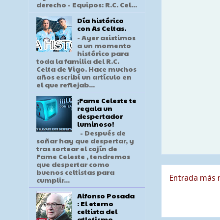
derecho - Equipos: R.C. Cel...
Día histórico
con As Celtas.
- Ayer asistimos
a un momento
histórico para
toda la familia del R.C.
Celta de Vigo. Hace muchos
años escribí un artículo en
el que reflejab...
¡Fame Celeste te
regala un
despertador
luminoso!
- Después de
soñar hay que despertar, y
tras sortear el cojín de
Fame Celeste , tendremos
que despertar como
buenos celtistas para
Entrada más r
cumplir...
Alfonso Posada
: El eterno
celtista del
atletismo