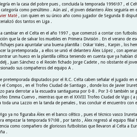
legría en la casa del pobre pues , concluida la temporada 1996\97 , el Ce
ategoría como penúltimo . Aún así , el joven delantero Álex seguiría en el 
avier Maté
, con quien en su único año como jugador de Segunda B dispu
rializó dos tantos en Liga .
a cambiar en el Celta en el año 1997 , que comenzó a contar con futboli
ción que la de salvar los muebles en Primera División . En el verano de e
ichajes para apuntalar una buena plantilla : Oskar Vales , Karpin , los he
cer la pretemporada , a ellos se unió el delantero Álex López , con apena
contrar un hueco en la plantilla céltica teniendo en cuenta que ya habían d
delj , Juan Sánchez o el Recién fichado Jorge Cadete , no obstante el jov
lusionado sus compañeros del equipo A .
de pretemporada disputados por el R.C. Celta caben señalar el jugado en e
e el Compos , en el Trofeo Ciudad de Santiago , donde los de Javier Iruret
azo para derrotar a la escuadra santiaguesa por 0-8 . Por 3-0 también se 
rofeo Emma Cuervo , mientras que en el XXVIII Trofeo Ciudad de Vigo ( a p
 toda una Lazzio en la tanda de penales , tras concluir el encuentro con 
igo ya no figuraba Álex en el banco céltico , pues el técnico vasco Iruret
a empezar la temporada 97\98 , por tanto , Álex regresó al equipo filial 
iencia como compañero de gloriosos futbolistas que llevaron al Celta a Eu
ña .