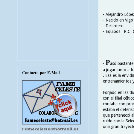
- Alejandro Lópe
- Nacido en Vigo
- Delantero
- Equipos : R.C. 
P
-
asó bastante 
a jugar junto a f
Contacta por E-Mail
. Esa es la envid
entrenamientos y
Forjado en las di
con el filial cél
contaba con prome
estaba el defens
que perteneció a
ruido con la Sel
una gran trayecto
Fameceleste@hotmail.es