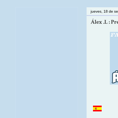
jueves, 18 de s
Álex .L : P