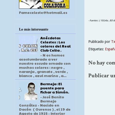
Fameceleste@hotmail.es
- Fuentes : ( 10Celta , BD d
Lo más interesante
Anécdotas
Celestes : Los
Publicado por
T
colores del Real
Etiquetas:
Españ
Club Celta .
- N os hemos
acostumbrado a ver
No hay com
nuestro escudo ornado con
muchos colores : negro ,
naranja , granate , verde ,
Publicar u
blanco , azul marino , a...
Bermejo: El
puente para
fichar a Simón.
- José Benito
Bermejo
González - Nacido en
Dacón ( Ourense ) , el 19 de
Agosto de 1925 - Interior