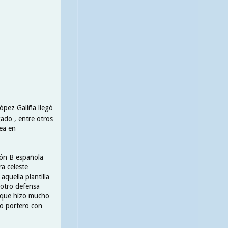
López Galiña llegó
gado , entre otros
sea en
sión B española
ra celeste
aquella plantilla
 otro defensa
 que hizo mucho
do portero con