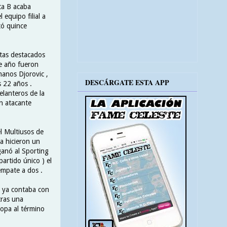
lta B acaba
equipo filial a
tó quince
stas destacados
se año fueron
manos Djorovic ,
DESCÁRGATE ESTA APP
s 22 años .
elanteros de la
en atacante
l Multiusos de
a hicieron un
ganó al Sporting
artido único ) el
empate a dos .
a ya contaba con
tras una
ropa al término