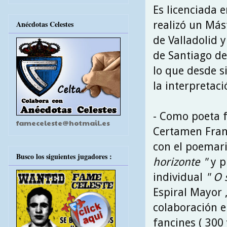
Es licenciada 
realizó un Mást
Anécdotas Celestes
de Valladolid 
de Santiago de
lo que desde s
la interpretaci
- Como poeta f
fameceleste@hotmail.es
Certamen Fran
con el poemar
Busco los siguientes jugadores :
horizonte "
y p
individual
" O 
Espiral Mayor 
colaboración en
fancines ( 300 