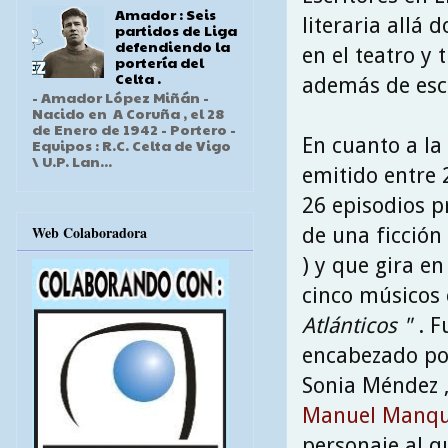
Amador : Seis
literaria allá
partidos de Liga
defendiendo la
en el teatro y
portería del
Celta .
además de escr
- Amador López Miñán -
Nacido en A Coruña , el 28
de Enero de 1942 - Portero -
En cuanto a la 
Equipos : R.C. Celta de Vigo
\ U.P. Lan...
emitido entre
26 episodios p
Web Colaboradora
de una ficción 
) y que gira e
cinco músicos 
Atlánticos "
. 
encabezado por
Sonia Méndez ,
Manuel Manq
personaje al q