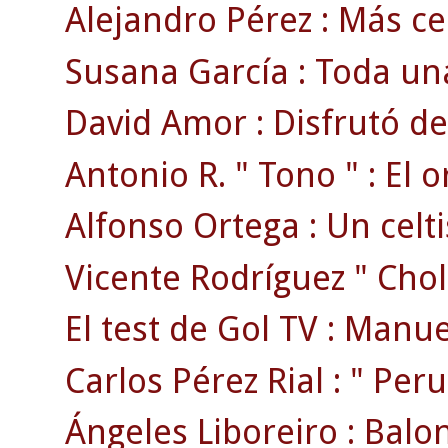
Alejandro Pérez : Más ce
Susana García : Toda una
David Amor : Disfrutó de
Antonio R. " Tono " : El o
Alfonso Ortega : Un celti
Vicente Rodríguez " Chola
El test de Gol TV : Manue
Carlos Pérez Rial : " Peruc
Ángeles Liboreiro : Balon