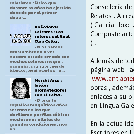
atletismo céltico que
Consellería de 
durante 55 años ha ejercido
de todo por el primer
Relatos . A cre
depor...
( Galicia Hoxe 
Anécdotas
Celestes : Los
Compostelarte 
colores del Real
Club Celta .
) .
- N os hemos
acostumbrado a ver
nuestro escudo ornado con
Además de toda
muchos colores : negro ,
naranja , granate , verde ,
página web , a
blanco , azul marino , a...
www.antiaote
Merchi Arce :
Inicios
obras , además
prometedores
con el Celta .
enlaces a su bl
- D urante
aquellos magníficos años
en Lingua Gale
sesenta en los que
desfilaron por filas célticas
muchísimos atletas de
En la actualid
grandes condiciones , nos
en...
Escritores en 