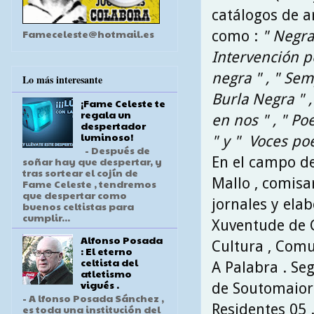
catálogos de ar
Fameceleste@hotmail.es
como :
" Negra
Intervención p
negra " , " Se
Lo más interesante
Burla Negra " ,
¡Fame Celeste te
regala un
en nos " , " Poe
despertador
luminoso!
" y " Voces poé
- Después de
En el campo de
soñar hay que despertar, y
tras sortear el cojín de
Mallo , comisa
Fame Celeste , tendremos
que despertar como
jornales y elab
buenos celtistas para
cumplir...
Xuventude de G
Alfonso Posada
Cultura , Comu
: El eterno
celtista del
A Palabra . Se
atletismo
vigués .
de Soutomaior 
- A lfonso Posada Sánchez ,
Residentes 05 
es toda una institución del