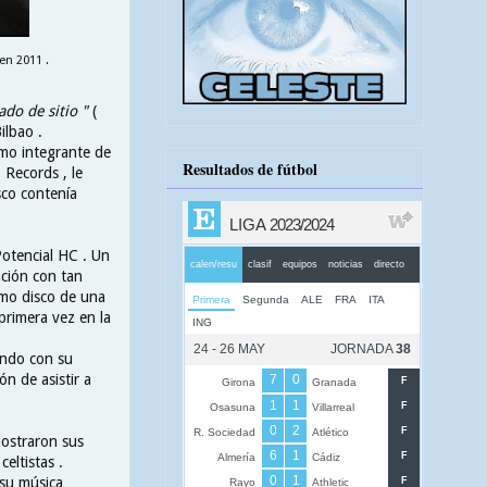
en 2011 .
ado de sitio "
(
ilbao .
omo integrante de
Resultados de fútbol
 Records , le
sco contenía
Potencial HC . Un
ción con tan
imo disco de una
primera vez en la
endo con su
n de asistir a
ostraron sus
eltistas .
su música