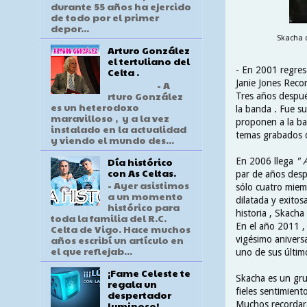
durante 55 años ha ejercido
de todo por el primer
depor...
Skacha d
Arturo González
el tertuliano del
- En 2001 regresa
Celta .
Janie Jones Recor
- A
rturo González
Tres años despué
es un heterodoxo
la banda . Fue su
maravilloso , y a la vez
proponen a la ba
instalado en la actualidad
temas grabados d
y viendo el mundo des...
Día histórico
En 2006 llega
" A
con As Celtas.
par de años desp
- Ayer asistimos
sólo cuatro miem
a un momento
dilatada y exitos
histórico para
historia , Skach
toda la familia del R.C.
En el año 2011 ,
Celta de Vigo. Hace muchos
años escribí un artículo en
vigésimo aniversa
el que reflejab...
uno de sus últim
¡Fame Celeste te
Skacha es un gru
regala un
fieles sentimient
despertador
Muchos recordará
luminoso!