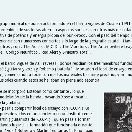
grupo musical de punk-rock formado en el barrio vigués de Coia en 1991 y
ontenidos de sus letras alternan aspectos sociales con otros más desenfa
tiva de potencia y energía propia del punk-rock . Con el paso del tiempo 
iencia con numerosos conciertos a lo largo de la geografía estatal . Han
 otros , con : The Adicts , M.C.D. , The Vibrators , The Anti-nowhere Lea
 , Código Neurótico , Red Alert y Siniestro Total .
 el barrio vigués de As Travesas , donde residían los tres miembros funda
osé ( guitarra y voz ) y Roberto ( batería ) . Montaron el local de ensayo e
ia , comenzando a tocar con medios materiales bastante precarios y sin m
sicales cuando éstos se hallaban en plena adolescencia .
e se incorporó Esteban como cantante , lo que
modelación de la banda , pasando Xose a tocar la
 la guitarra .
 pasa a compartir local de ensayo con K.O.P. ( Ke
pués de verlos en un concierto en un instituto en el
tín ( guitarrista de K.O.P. ) , quien pasa a formar
dando lugar a la formación que funcionaría durante
an ( voz ) Roberto y Martín ( guitarras ) , Kino ( bajo