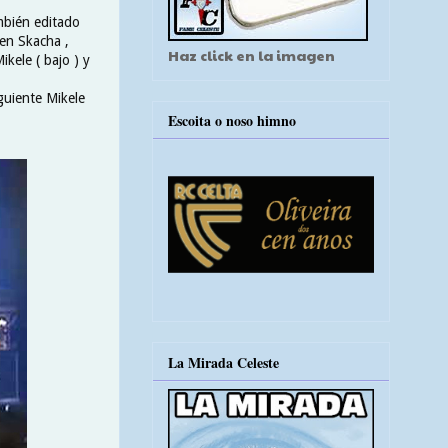
mbién editado
 en Skacha ,
Haz click en la imagen
ikele ( bajo ) y
guiente Mikele
Escoita o noso himno
La Mirada Celeste