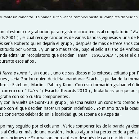
urante un concierto . La banda sufrió varios cambios hasta su completa disolución 
n al estudio de grabación para registrar cinco temas al compilatorio
" Est
ds 2001 ) , el cual recoge canciones de varias bandas viguesas y una de B
s sería Roberto quien dejaría el grupo , después de más de trece años c
stituido por Gontxu , y un año más tarde , bajo el sello italiano de Anfibio
nda editar un recopilatorio que deciden llamar
" 1995/2003 "
, pues el di
urante esos años .
 ferro e lume "
, sin duda , uno de sus discos más exitosos editado por 
ués , sería Gontxu quien decidiría abandonar Skacha , quedando la forma
bros : Esteban , Martín , Pablo y Kino . Con esta formación graban el últ
a carrera con
" Catro "
( Escacha Records 2010 ) , titulado así porque por 
a graba con sólo cuatro componentes .
 y con la vuelta de Gontxu al grupo , Skacha realiza un concierto coincidi
rio con el que deciden hacer un parón indefinido . Yo mismo tuve la ocasió
os conciertos celebrado en la localidad guipuzcoana de Azpeitia .
po muy seguido por el celtismo . Varios componentes de la banda ya dem
os al Celta en más de una ocasión , incluso alguno ha pertenecido a peñas c
n canciones de Skacha sonando antes o después de cada partido , pues 