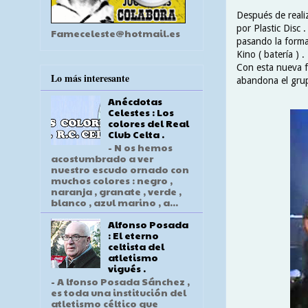
Después de reali
por Plastic Disc
Fameceleste@hotmail.es
pasando la formac
Kino ( batería ) .
Con esta nueva 
Lo más interesante
abandona el grup
Anécdotas
Celestes : Los
colores del Real
Club Celta .
- N os hemos
acostumbrado a ver
nuestro escudo ornado con
muchos colores : negro ,
naranja , granate , verde ,
blanco , azul marino , a...
Alfonso Posada
: El eterno
celtista del
atletismo
vigués .
- A lfonso Posada Sánchez ,
es toda una institución del
atletismo céltico que