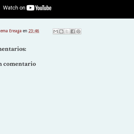
xema Ereaga
en
23:46
entarios:
n comentario