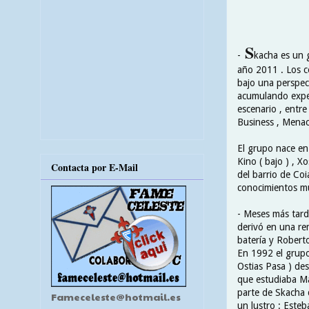
S
-
kacha es un 
año 2011 . Los c
bajo una perspec
acumulando exper
escenario , entre
Business , Menace
El grupo nace en
Kino ( bajo ) , X
Contacta por E-Mail
del barrio de Co
conocimientos mu
- Meses más tard
derivó en una re
batería y Roberto
En 1992 el grupo
Ostias Pasa ) des
que estudiaba Mar
parte de Skacha 
Fameceleste@hotmail.es
un lustro : Esteb