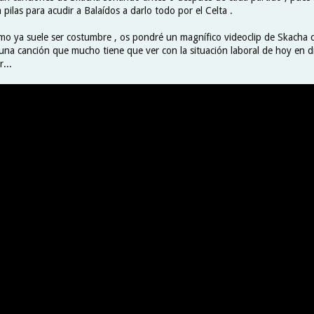
pilas para acudir a Balaídos a darlo todo por el Celta .
omo ya suele ser costumbre , os pondré un magnífico videoclip de Skacha
una canción que mucho tiene que ver con la situación laboral de hoy en d
...