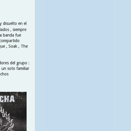
 disuelto en el
dados , siempre
la banda fue
 compartido
gue , Soak , The
dores del grupo :
n un soto familiar
uchos