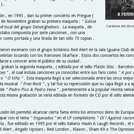
) .
ón , en 1993 , dan su primer concierto en Priegue (
20 de Noviembre graban su primera maqueta :
" Galiza
Caratula del disc
 el local del grupo Desvirgheitors . La maqueta , de
 estaba compuesta por siete canciones , con una
or como portada y una tirada de tan sólo 75 copias .
eron escenario con el grupo británico Red Alert en la sala Iguana Club d
tirían tocando con los franceses Skarface . Estos dos conciertos les conc
arse a conocer ante el público de su ciudad .
raban la segunda maqueta , ( editada por el sello Plastic Disc - Barcelona 
bes "
, el cual incluía canciones ya conocidas entre sus fans como
" A por e
o
" O Viño "
. Esta maqueta llegó a ser seleccionada entre las cinco mejor
sta musical
" Free Rock "
, y tal fue su repercusión que su capa llegó a a a
 de
" Pedro Pico & Pedro Vena "
, perteneciente a la popular revista sem
sta misma grabación se vería editada en formato de CD por el sello alem
sión les permitió alcanzar cierta fama entre los entornos skins de Europa
cipar con el tema
" Enganados "
en el LP compilatorio
" Oí ! Against racis
sta , fue editado en 1995 por el sello italiano Havin A Laugh Records , el c
Alert , Angelic Upstars , Red London , Klaxon , Sham 69 o The Opressed