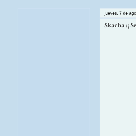
jueves, 7 de ag
Skacha : ¡ 