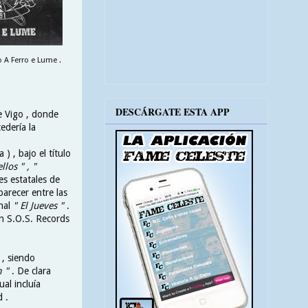
o A Ferro e Lume .
DESCÁRGATE ESTA APP
e Vigo , donde
edería la
) , bajo el título
llos " , "
es estatales de
parecer entre las
anal
" El Jueves "
.
án S.O.S. Records
 , siendo
m "
. De clara
ual incluía
 .