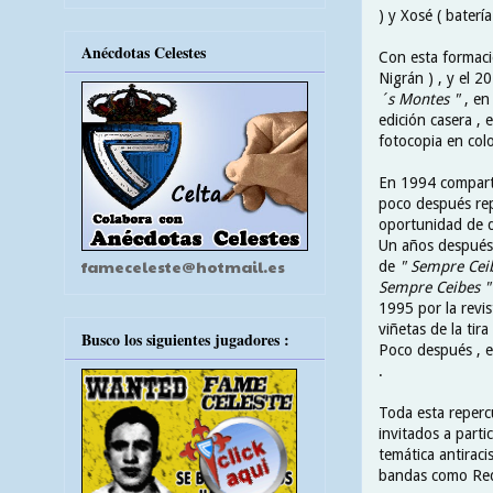
) y Xosé ( batería 
Anécdotas Celestes
Con esta formaci
Nigrán ) , y el 
´s Montes "
, en
edición casera ,
fotocopia en col
En 1994 comparti
poco después repe
oportunidad de d
Un años después g
fameceleste@hotmail.es
de
" Sempre Cei
Sempre Ceibes "
1995 por la revi
viñetas de la tira
Busco los siguientes jugadores :
Poco después , e
.
Toda esta repercu
invitados a parti
temática antiraci
bandas como Red 