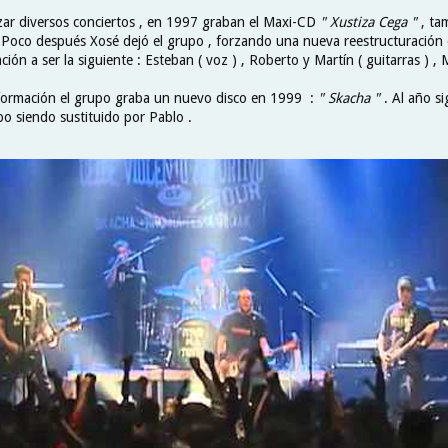
zar diversos conciertos , en 1997 graban el Maxi-CD
" Xustiza Cega "
, ta
 . Poco después Xosé dejó el grupo , forzando una nueva reestructuración
ión a ser la siguiente : Esteban ( voz ) , Roberto y Martín ( guitarras ) , M
formación el grupo graba un nuevo disco en 1999 :
" Skacha "
. Al año si
o siendo sustituido por Pablo .