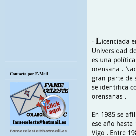
L
-
icenciada e
Universidad d
es una polític
orensana . Nac
Contacta por E-Mail
gran parte de s
se identifica 
orensanas .
En 1985 se afi
ese año hasta 
Fameceleste@hotmail.es
Vigo . Entre 1