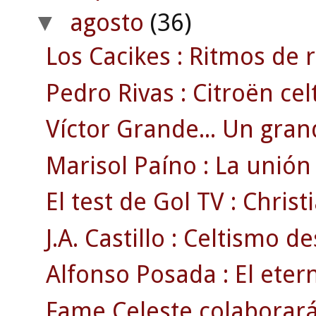
agosto
(36)
▼
Los Cacikes : Ritmos de 
Pedro Rivas : Citroën cel
Víctor Grande... Un grand
Marisol Paíno : La unión 
El test de Gol TV : Christ
J.A. Castillo : Celtismo 
Alfonso Posada : El eterno
Fame Celeste colaborará