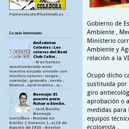
Fameceleste@hotmail.es
Gobierno de E
Ambiente , Med
Lo más interesante
Ministerio cor
Anécdotas
Celestes : Los
Ambiente y Agr
colores del Real
Club Celta .
relación a la V
- N os hemos
acostumbrado a ver
nuestro escudo ornado con
Ocupó dicho c
muchos colores : negro ,
naranja , granate , verde ,
sustituida por 
blanco , azul marino , a...
giro antiecológ
Bermejo: El
puente para
aprobación o a
fichar a Simón.
- José Benito
medidas para 
Bermejo
equipos técnic
González - Nacido en
Dacón ( Ourense ) , el 19 de
ecologista .
Agosto de 1925 - Interior