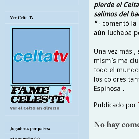
pierde el Celta
salimos del ba
Ver Celta Tv
"
- comentó la 
aún luchaba po
Una vez más , 
mismísima ciud
todo el mundo 
los colores tan
Espinosa .
Publicado por
Ver el Celta en directo
No hay come
Jugadores por países:
Alemania
(1)