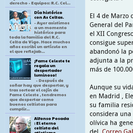
derecho - Equipos: R.C. Cel...
Día histórico
El 4 de Marzo 
con As Celtas.
- Ayer asistimos
General del Pa
a un momento
histórico para
el XII Congreso
toda la familia del R.C.
Celta de Vigo. Hace muchos
consigue super
años escribí un artículo en
abandonó la po
el que reflejab...
adjunta a la p
¡Fame Celeste te
regala un
más de 100.000
despertador
luminoso!
- Después de
soñar hay que despertar, y
Aunque su vida
tras sortear el cojín de
Fame Celeste , tendremos
en Madrid , El
que despertar como
buenos celtistas para
su familia resi
cumplir...
considera una 
Alfonso Posada
olívica ha gen
: El eterno
celtista del
del
Correo Gal
atletismo