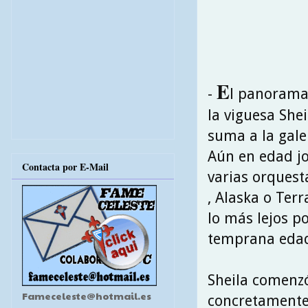
E
-
l panorama 
la viguesa She
suma a la gale
Aún en edad jo
Contacta por E-Mail
varias orquest
, Alaska o Ter
lo más lejos p
temprana edad
Sheila comenzó
Fameceleste@hotmail.es
concretamente 