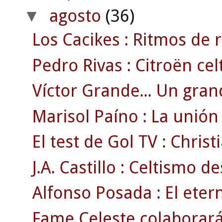
agosto
(36)
▼
Los Cacikes : Ritmos de 
Pedro Rivas : Citroën cel
Víctor Grande... Un grand
Marisol Paíno : La unión 
El test de Gol TV : Christ
J.A. Castillo : Celtismo 
Alfonso Posada : El eterno
Fame Celeste colaborará