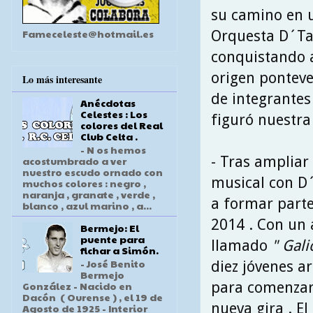
su camino en u
Fameceleste@hotmail.es
Orquesta D´Ta
conquistando a
origen ponteve
Lo más interesante
de integrantes
Anécdotas
Celestes : Los
figuró nuestra
colores del Real
Club Celta .
- N os hemos
- Tras ampliar
acostumbrado a ver
nuestro escudo ornado con
musical con D´
muchos colores : negro ,
naranja , granate , verde ,
a formar part
blanco , azul marino , a...
2014 . Con un 
Bermejo: El
puente para
llamado
" Gali
fichar a Simón.
- José Benito
diez jóvenes ar
Bermejo
para comenzar
González - Nacido en
Dacón ( Ourense ) , el 19 de
nueva gira . E
Agosto de 1925 - Interior