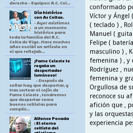
derecho - Equipos: R.C. Cel...
conformado por
Día histórico
Víctor y Ángel 
con As Celtas.
- Ayer asistimos
( teclado ) , Ro
a un momento
histórico para
Manuel ( guitarr
toda la familia del R.C.
Celta de Vigo. Hace muchos
Felipe ( batería
años escribí un artículo en
masculino ) , 
el que reflejab...
femenina ) , y
¡Fame Celeste te
regala un
Rodríguez , nue
despertador
luminoso!
femenina y gra
- Después de
soñar hay que despertar, y
Orgullosa de s
tras sortear el cojín de
Fame Celeste , tendremos
reconoce su af
que despertar como
buenos celtistas para
afición que , 
cumplir...
y las orquesta
Alfonso Posada
experiencia pes
: El eterno
celtista del
atletismo