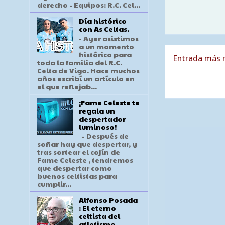
derecho - Equipos: R.C. Cel...
Día histórico
con As Celtas.
- Ayer asistimos
a un momento
histórico para
Entrada más r
toda la familia del R.C.
Celta de Vigo. Hace muchos
años escribí un artículo en
el que reflejab...
¡Fame Celeste te
regala un
despertador
luminoso!
- Después de
soñar hay que despertar, y
tras sortear el cojín de
Fame Celeste , tendremos
que despertar como
buenos celtistas para
cumplir...
Alfonso Posada
: El eterno
celtista del
atletismo