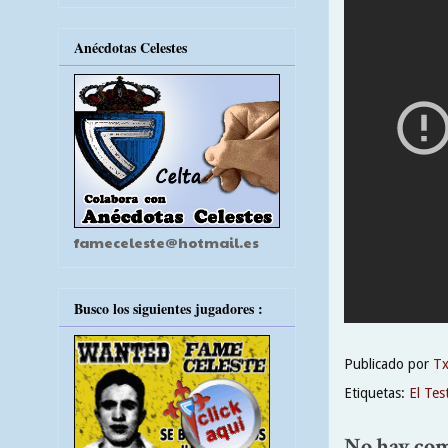
Anécdotas Celestes
fameceleste@hotmail.es
Busco los siguientes jugadores :
Publicado por
T
Etiquetas:
El Tes
No hay com