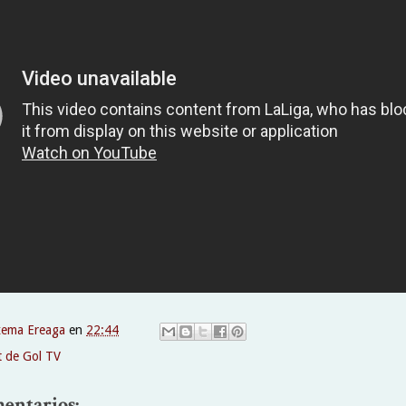
xema Ereaga
en
22:44
t de Gol TV
entarios: