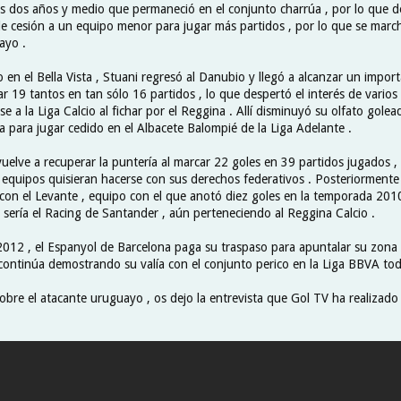
os dos años y medio que permaneció en el conjunto charrúa , por lo que d
de cesión a un equipo menor para jugar más partidos , por lo que se march
ayo .
en el Bella Vista , Stuani regresó al Danubio y llegó a alcanzar un import
r 19 tantos en tan sólo 16 partidos , lo que despertó el interés de vario
se a la Liga Calcio al fichar por el Reggina . Allí disminuyó su olfato gole
a para jugar cedido en el Albacete Balompié de la Liga Adelante .
uelve a recuperar la puntería al marcar 22 goles en 39 partidos jugados ,
quipos quisieran hacerse con sus derechos federativos . Posteriormente
 con el Levante , equipo con el que anotó diez goles en la temporada 2010
 sería el Racing de Santander , aún perteneciendo al Reggina Calcio .
2012 , el Espanyol de Barcelona paga su traspaso para apuntalar su zona 
 continúa demostrando su valía con el conjunto perico en la Liga BBVA to
bre el atacante uruguayo , os dejo la entrevista que Gol TV ha realizado 