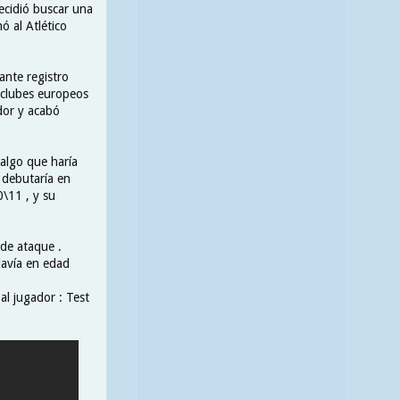
ecidió buscar una
ó al Atlético
ante registro
s clubes europeos
ador y acabó
 algo que haría
 debutaría en
\11 , y su
de ataque .
davía en edad
al jugador : Test