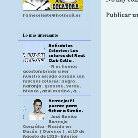
Publicar u
Fameceleste@hotmail.es
Lo más interesante
Anécdotas
Celestes : Los
colores del Real
Club Celta .
- N os hemos
acostumbrado a ver
nuestro escudo ornado con
muchos colores : negro ,
naranja , granate , verde ,
blanco , azul marino , a...
Bermejo: El
puente para
fichar a Simón.
- José Benito
Bermejo
González - Nacido en
Dacón ( Ourense ) , el 19 de
Agosto de 1925 - Interior