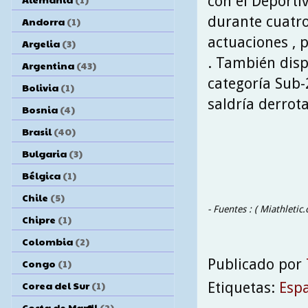
con el Deportiv
durante cuatro
Andorra
(1)
actuaciones , 
Argelia
(3)
. También disp
Argentina
(43)
categoría Sub-
Bolivia
(1)
saldría derrota
Bosnia
(4)
Brasil
(40)
Bulgaria
(3)
Bélgica
(1)
Chile
(5)
- Fuentes : ( Miathleti
Chipre
(1)
Colombia
(2)
Publicado por
Congo
(1)
Corea del Sur
(1)
Etiquetas:
Esp
Costa de Marfil
(2)