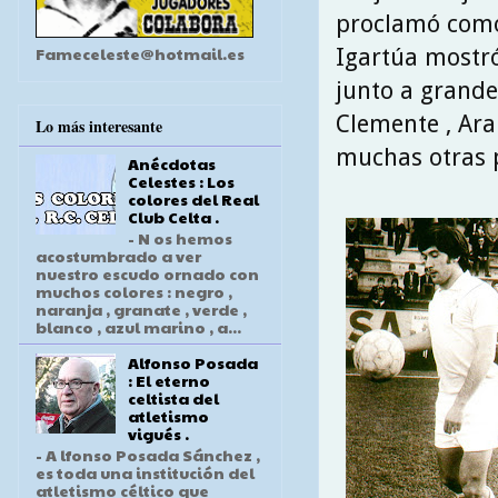
proclamó como
Fameceleste@hotmail.es
Igartúa mostró
junto a grande
Clemente , Aran
Lo más interesante
muchas otras p
Anécdotas
Celestes : Los
colores del Real
Club Celta .
- N os hemos
acostumbrado a ver
nuestro escudo ornado con
muchos colores : negro ,
naranja , granate , verde ,
blanco , azul marino , a...
Alfonso Posada
: El eterno
celtista del
atletismo
vigués .
- A lfonso Posada Sánchez ,
es toda una institución del
atletismo céltico que