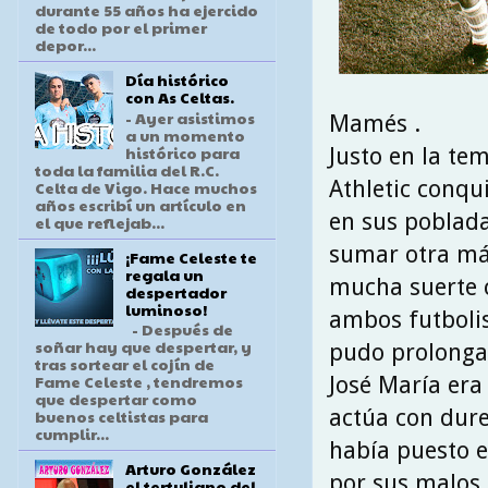
durante 55 años ha ejercido
de todo por el primer
depor...
Día histórico
con As Celtas.
- Ayer asistimos
Mamés .
a un momento
histórico para
Justo en la te
toda la familia del R.C.
Athletic conqu
Celta de Vigo. Hace muchos
años escribí un artículo en
en sus poblada
el que reflejab...
sumar otra má
¡Fame Celeste te
regala un
mucha suerte c
despertador
luminoso!
ambos futbolis
- Después de
soñar hay que despertar, y
pudo prolongar
tras sortear el cojín de
Fame Celeste , tendremos
José María era 
que despertar como
actúa con dure
buenos celtistas para
cumplir...
había puesto e
Arturo González
por sus malos 
el tertuliano del