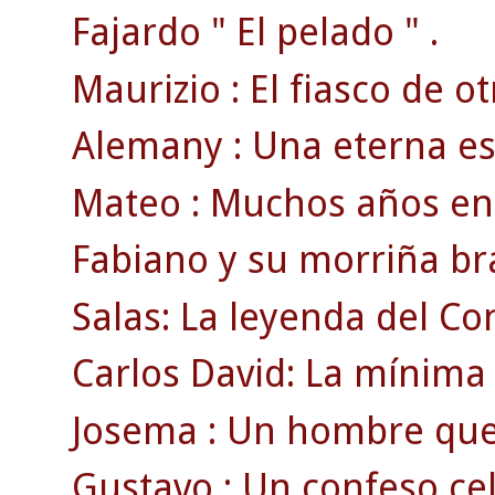
Fajardo " El pelado " .
Maurizio : El fiasco de ot
Alemany : Una eterna est
Mateo : Muchos años en l
Fabiano y su morriña bra
Salas: La leyenda del Co
Carlos David: La mínima 
Josema : Un hombre que v
Gustavo : Un confeso celt