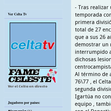
- Tras realiza
Ver Celta Tv
temporada con 
primera divisi
total de 27 en
que a sus 26 
demostrar un n
interrumpido 
dichosas lesion
centrocampista
Al término de
76\77 , el Celt
Ver el Celta en directo
segunda divisi
Igartúa no con
Jugadores por países:
equipo , tambi
Alemania
(1)