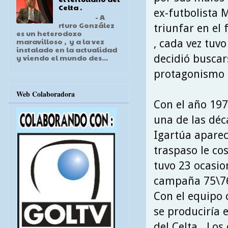
Celta .
ex-futbolista M
- A
rturo González
triunfar en el 
es un heterodoxo
maravilloso , y a la vez
, cada vez tuv
instalado en la actualidad
decidió busca
y viendo el mundo des...
protagonismo 
Web Colaboradora
Con el año 197
una de las déca
Igartúa aparec
traspaso le co
tuvo 23 ocasio
campaña 75\76
Con el equipo 
se produciría 
del Celta . Lo