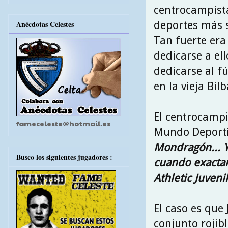
centrocampista
deportes más s
Anécdotas Celestes
Tan fuerte era 
dedicarse a el
dedicarse al f
en la vieja Bil
El centrocampi
fameceleste@hotmail.es
Mundo Deporti
Mondragón... Y
Busco los siguientes jugadores :
cuando exactam
Athletic Juveni
El caso es que
conjunto rojib