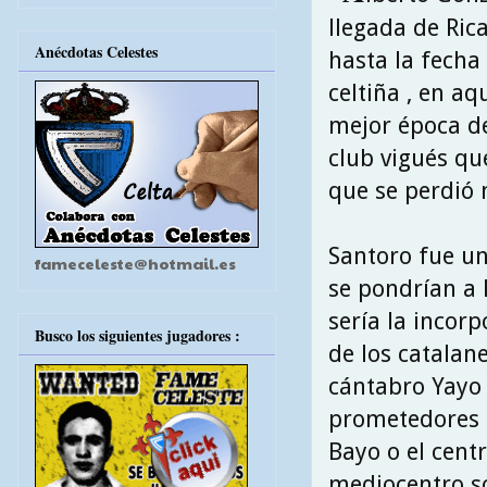
llegada de Ric
Anécdotas Celestes
hasta la fech
celtiña , en aq
mejor época de
club vigués qu
que se perdió 
Santoro fue un
fameceleste@hotmail.es
se pondrían a 
sería la incor
Busco los siguientes jugadores :
de los catalane
cántabro Yayo 
prometedores c
Bayo o el cent
mediocentro so