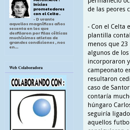
permaneció ocup
Inicios
de las peores 
prometedores
con el Celta .
- D urante
aquellos magníficos años
- Con el Celta 
sesenta en los que
desfilaron por filas célticas
plantilla cont
muchísimos atletas de
grandes condiciones , nos
menos que 23 f
en...
algunos de los
incorporaron y
Web Colaboradora
campeonato en
resultaron cedi
caso de Santor
contaría mucho
húngaro Carlos
seguiría ligado
aquellos futbo