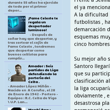
durante 55 años ha ejercido
de todo por el primer
el ya menciona
depor...
A la dificulta
¡Fame Celeste te
futbolistas , 
regala un
despertador
demarcación de
luminoso!
- Después de
esquemas muy 
soñar hay que despertar, y
tras sortear el cojín de
cinco hombres
Fame Celeste , tendremos
que despertar como
buenos celtistas para
cumplir...
Su mejor año s
Santoro llegarí
Amador : Seis
partidos de Liga
que su partici
defendiendo la
portería del
clasificación 
Celta .
- Amador López Miñán -
la liga ocuparí
Nacido en A Coruña , el 28
de Enero de 1942 - Portero -
obviamente , e
Equipos : R.C. Celta de Vigo
\ U.P. Lan...
desastrosa pla
Merchi Arce :