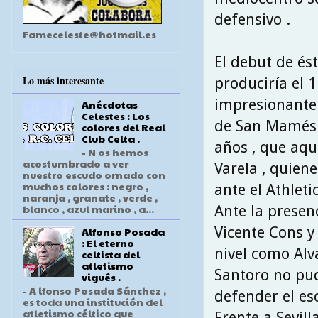
defensivo .
Fameceleste@hotmail.es
El debut de és
Lo más interesante
produciría el 
impresionante 
Anécdotas
Celestes : Los
de San Mamés .
colores del Real
Club Celta .
años , que aqu
- N os hemos
acostumbrado a ver
Varela , quien
nuestro escudo ornado con
muchos colores : negro ,
ante el Athletic
naranja , granate , verde ,
blanco , azul marino , a...
Ante la presen
Vicente Cons y
Alfonso Posada
: El eterno
nivel como Alv
celtista del
atletismo
Santoro no pu
vigués .
- A lfonso Posada Sánchez ,
defender el esc
es toda una institución del
atletismo céltico que
Frente a Sevill