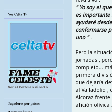
" Yo soy el qu
Ver Celta Tv
es importante .
ayudaré desde 
conformarse p
uno "
.
Pero la situac
jornadas , pero
completo... má
primera divisi
que dejaría de
Ver el Celta en directo
al Valladolid 
Alcoraz frente
Jugadores por países:
afición olívica 
Alemania
(1)