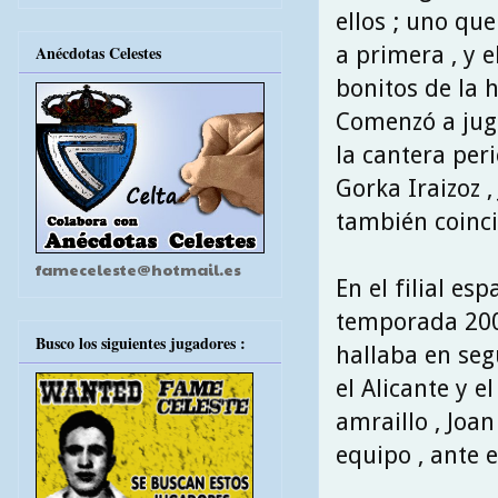
ellos ; uno qu
a primera , y 
Anécdotas Celestes
bonitos de la h
Comenzó a juga
la cantera per
Gorka Iraizoz ,
también coincid
fameceleste@hotmail.es
En el filial es
temporada 2006
Busco los siguientes jugadores :
hallaba en seg
el Alicante y el
amraillo , Joa
equipo , ante 