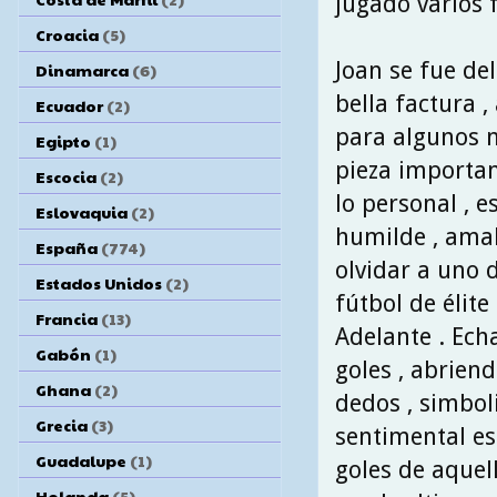
jugado varios 
Croacia
(5)
Joan se fue del
Dinamarca
(6)
bella factura ,
Ecuador
(2)
para algunos n
Egipto
(1)
pieza importan
Escocia
(2)
lo personal , 
Eslovaquia
(2)
humilde , amab
España
(774)
olvidar a uno 
Estados Unidos
(2)
fútbol de élit
Francia
(13)
Adelante . Ech
Gabón
(1)
goles , abrien
Ghana
(2)
dedos , simbol
Grecia
(3)
sentimental es
Guadalupe
(1)
goles de aquel
Holanda
(5)