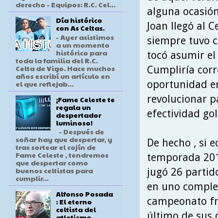
derecho - Equipos: R.C. Cel...
alguna ocasión
Día histórico
Joan llegó al C
con As Celtas.
- Ayer asistimos
siempre tuvo c
a un momento
histórico para
tocó asumir el 
toda la familia del R.C.
Celta de Vigo. Hace muchos
Cumpliría corr
años escribí un artículo en
oportunidad en
el que reflejab...
revolucionar p
¡Fame Celeste te
regala un
efectividad go
despertador
luminoso!
- Después de
soñar hay que despertar, y
De hecho , si e
tras sortear el cojín de
Fame Celeste , tendremos
temporada 201
que despertar como
buenos celtistas para
jugó 26 partido
cumplir...
en uno complet
Alfonso Posada
campeonato fre
: El eterno
celtista del
último de sus 
atletismo