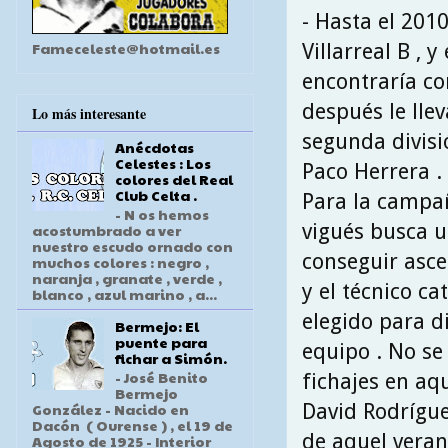
- Hasta el 201
Fameceleste@hotmail.es
Villarreal B , 
encontraría co
después le llev
Lo más interesante
segunda divisió
Anécdotas
Celestes : Los
Paco Herrera .
colores del Real
Club Celta .
Para la campa
- N os hemos
vigués busca 
acostumbrado a ver
nuestro escudo ornado con
conseguir asce
muchos colores : negro ,
naranja , granate , verde ,
y el técnico ca
blanco , azul marino , a...
elegido para di
Bermejo: El
puente para
equipo . No se
fichar a Simón.
- José Benito
fichajes en aq
Bermejo
David Rodrígue
González - Nacido en
Dacón ( Ourense ) , el 19 de
de aquel veran
Agosto de 1925 - Interior