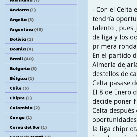
- Con el Celta
Andorra
(1)
tendría oportu
Argelia
(3)
talento , pues 
Argentina
(43)
de liga y los d
Bolivia
(1)
primera ronda 
Bosnia
(4)
En el partido d
Brasil
(40)
Almería dejarí
Bulgaria
(3)
destellos de c
Bélgica
(1)
Celta pasase d
Chile
(5)
El 8 de Enero 
Chipre
(1)
decide poner fi
Colombia
(2)
Celta después 
Congo
(1)
oportunidades 
Corea del Sur
(1)
la liga chiprio
Costa de Marfil
(2)