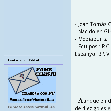
- Joan Tomás 
- Nacido en Gi
- Mediapunta
- Equipos : R.C.
Espanyol B \ Vi
Contacta por E-Mail
A
-
unque en d
Fameceleste@hotmail.es
de diez goles 