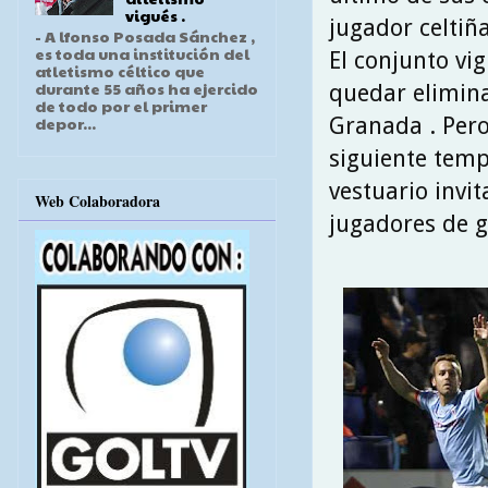
vigués .
jugador celtiña
- A lfonso Posada Sánchez ,
es toda una institución del
El conjunto vi
atletismo céltico que
durante 55 años ha ejercido
quedar elimina
de todo por el primer
Granada . Pero
depor...
siguiente temp
vestuario invi
Web Colaboradora
jugadores de g