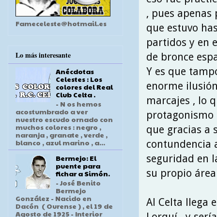
, pues apenas 
Fameceleste@hotmail.es
que estuvo has
partidos y en 
Lo más interesante
de bronce espa
Y es que tampo
Anécdotas
Celestes : Los
enorme ilusión 
colores del Real
Club Celta .
marcajes , lo 
- N os hemos
acostumbrado a ver
protagonismo e
nuestro escudo ornado con
muchos colores : negro ,
que gracias a 
naranja , granate , verde ,
blanco , azul marino , a...
contundencia a
seguridad en l
Bermejo: El
puente para
su propio área 
fichar a Simón.
- José Benito
Bermejo
González - Nacido en
Al Celta llega
Dacón ( Ourense ) , el 19 de
Agosto de 1925 - Interior
Lorquí , y serí