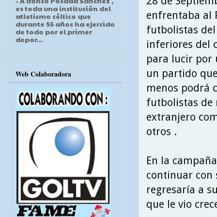
28 de Septiemb
- A lfonso Posada Sánchez ,
es toda una institución del
enfrentaba al P
atletismo céltico que
durante 55 años ha ejercido
futbolistas de
de todo por el primer
depor...
inferiores del
para lucir por 
un partido que
Web Colaboradora
menos podrá co
futbolistas de
extranjero com
otros .
En la campaña 
continuar con 
regresaría a su
que le vio crece