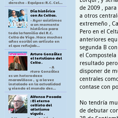
derecho - Equipos: R.C. Cel...
de 2009 , para 
Día histórico
a otros centra
con As Celtas.
- Ayer asistimos
extremeño , Ca
a un momento
histórico para
Pero en el Cel
toda la familia del R.C.
Celta de Vigo. Hace muchos
anteriores equ
años escribí un artículo en
el que reflejab...
segunda B con 
Arturo González
el Compostela 
el tertuliano del
Celta .
resultado pero
- A
disponer de m
rturo González
es un heterodoxo
centrales como
maravilloso , y a la vez
instalado en la actualidad
contase con po
y viendo el mundo des...
Alfonso Posada
: El eterno
No tendría muc
celtista del
atletismo
de debutar con
vigués .