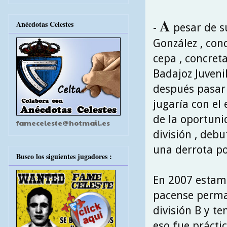
A
Anécdotas Celestes
-
pesar de su
González , con
cepa , concreta
Badajoz Juvenil
después pasar 
jugaría con el 
de la oportuni
fameceleste@hotmail.es
división , deb
una derrota po
Busco los siguientes jugadores :
En 2007 estamp
pacense perma
división B y t
eso fue prácti