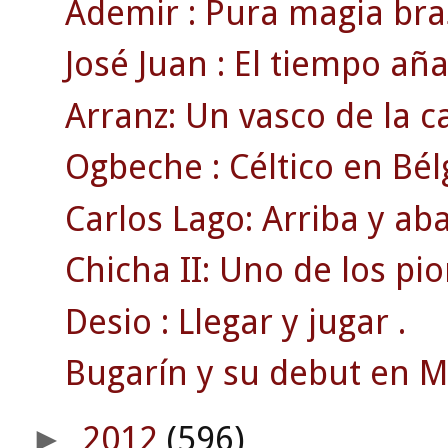
Ademir : Pura magia bras
José Juan : El tiempo añ
Arranz: Un vasco de la c
Ogbeche : Céltico en Bél
Carlos Lago: Arriba y ab
Chicha II: Uno de los pi
Desio : Llegar y jugar .
Bugarín y su debut en 
2012
(596)
►