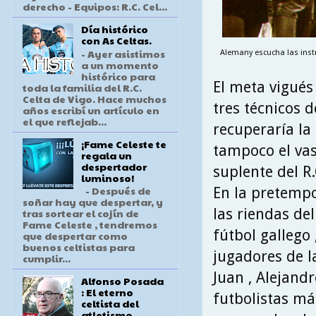
derecho - Equipos: R.C. Cel...
Día histórico
con As Celtas.
- Ayer asistimos
Alemany escucha las inst
a un momento
histórico para
El meta vigués
toda la familia del R.C.
Celta de Vigo. Hace muchos
tres técnicos 
años escribí un artículo en
el que reflejab...
recuperaría la 
¡Fame Celeste te
tampoco el vas
regala un
despertador
suplente del R.
luminoso!
- Después de
En la pretempo
soñar hay que despertar, y
las riendas del
tras sortear el cojín de
Fame Celeste , tendremos
fútbol gallego 
que despertar como
buenos celtistas para
jugadores de la
cumplir...
Juan , Alejan
Alfonso Posada
: El eterno
futbolistas má
celtista del
atletismo