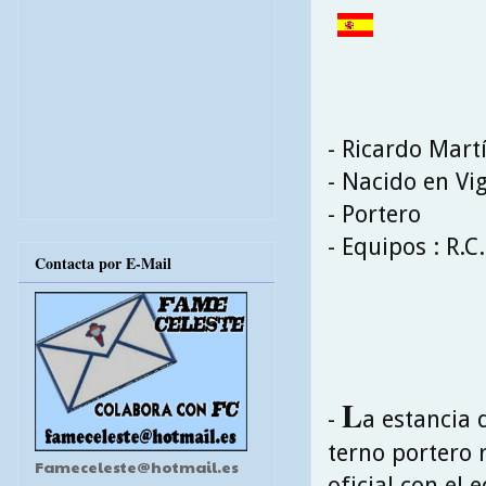
- Ricardo Mart
- Nacido en Vi
- Portero
- Equipos : R.C
Contacta por E-Mail
L
-
a estancia 
terno portero 
Fameceleste@hotmail.es
oficial con el