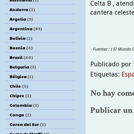
Celta B , aten
Andorra
(1)
cantera celest
Argelia
(3)
Argentina
(43)
Bolivia
(1)
Bosnia
(4)
- Fuentes : ( El Mundo 
Brasil
(40)
Publicado por
Bulgaria
(3)
Etiquetas:
Esp
Bélgica
(1)
Chile
(5)
No hay come
Chipre
(1)
Colombia
(2)
Publicar un
Congo
(1)
Corea del Sur
(1)
Costa de Marfil
(2)