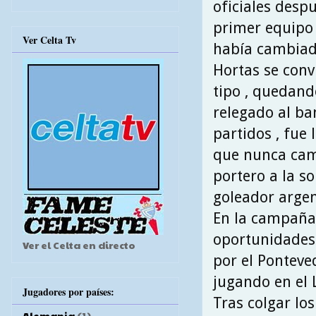
oficiales despu
primer equipo .
Ver Celta Tv
había cambiado
Hortas se conv
tipo , quedand
relegado al ba
partidos , fue 
que nunca camb
portero a la s
goleador argen
En la campaña 
oportunidades 
Ver el Celta en directo
por el Ponteve
jugando en el 
Jugadores por países:
Tras colgar lo
Alemania
(1)