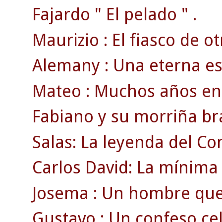
Fajardo " El pelado " .
Maurizio : El fiasco de ot
Alemany : Una eterna est
Mateo : Muchos años en l
Fabiano y su morriña bra
Salas: La leyenda del Co
Carlos David: La mínima 
Josema : Un hombre que v
Gustavo : Un confeso celt