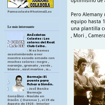
optimismo de a
Fameceleste@hotmail.es
Pero Alemany n
equipo hasta 1
Lo más interesante
una plantilla 
Anécdotas
, Mori , Camer
Celestes : Los
colores del Real
Club Celta .
- N os hemos
acostumbrado a ver
nuestro escudo ornado con
muchos colores : negro ,
naranja , granate , verde ,
blanco , azul marino , a...
Bermejo: El
puente para
fichar a Simón.
- José Benito
Bermejo
González - Nacido en
Dacón ( Ourense ) , el 19 de
Agosto de 1925 - Interior