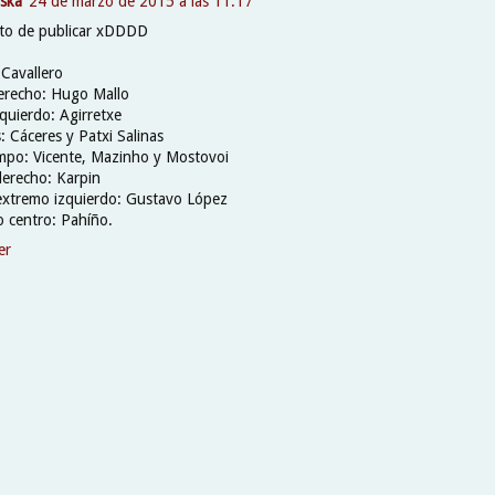
lska
24 de marzo de 2015 a las 11:17
nto de publicar xDDDD
 Cavallero
derecho: Hugo Mallo
zquierdo: Agirretxe
: Cáceres y Patxi Salinas
po: Vicente, Mazinho y Mostovoi
derecho: Karpin
-extremo izquierdo: Gustavo López
o centro: Pahíño.
er