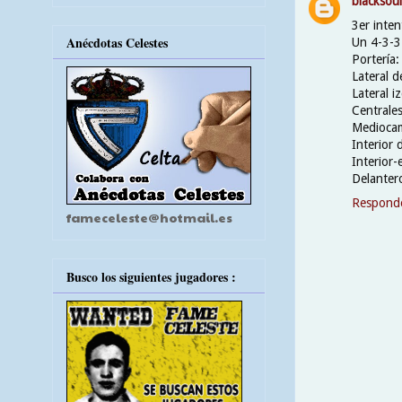
blacksou
3er inte
Anécdotas Celestes
Un 4-3-3
Portería:
Lateral 
Lateral i
Centrales
Mediocam
Interior 
Interior
Delanter
Respond
fameceleste@hotmail.es
Busco los siguientes jugadores :