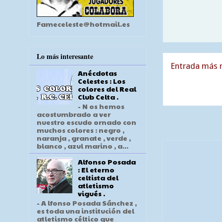
Fameceleste@hotmail.es
Lo más interesante
Entrada más r
Anécdotas
Celestes : Los
colores del Real
Club Celta .
- N os hemos
acostumbrado a ver
nuestro escudo ornado con
muchos colores : negro ,
naranja , granate , verde ,
blanco , azul marino , a...
Alfonso Posada
: El eterno
celtista del
atletismo
vigués .
- A lfonso Posada Sánchez ,
es toda una institución del
atletismo céltico que