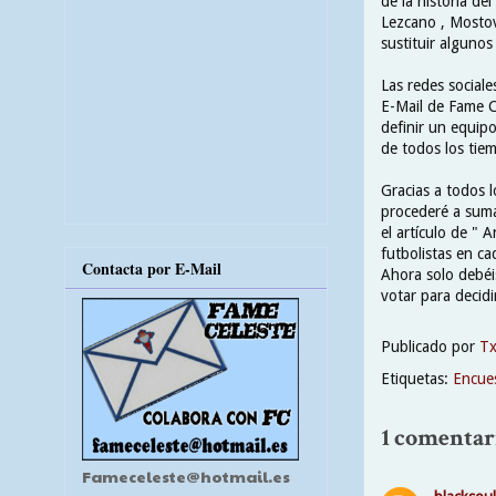
de la historia de
Lezcano , Mostovo
sustituir algunos
Las redes sociale
E-Mail de Fame C
definir un equip
de todos los tie
Gracias a todos l
procederé a sumar
el artículo de " 
futbolistas en ca
Contacta por E-Mail
Ahora solo debéi
votar para decidi
Publicado por
T
Etiquetas:
Encue
1 comentar
Fameceleste@hotmail.es