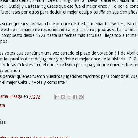
l Real Club Celta . Simón , Otero , Hugo Mallo , Deva , Cáceres , Mazinho 
i , Gudelj y Baltazar : ¿ Crees que ese fue el mejor once ? , o por el cont
 futbolistas por otros para decidir el mejor equipo celtiña en sus cien años 
s serán quienes decidan el mejor once del Celta : mediante Twitter , Facebo
eleste o mismamente respondiendo a este artículo , podrás votar tu once 
o compuesto desde 1923 hasta las fechas más actuales , llegando a formar
mpos .
os votos que se reúnan una vez cerrado el plazo de votación ( 1 de Abril 
 los puntos de cada jugador y definiré el mejor once de la historia . El 2 
Anécdotas Celestes " en el que el celtismo participa y decide quiénes fuero
da posición .
s pensar quiénes fueron vuestros jugadores favoritos para componer vue
r el mejor Celta . ¡ Vota y comparte ! .
xema Ereaga
en
21:22
sta
io: