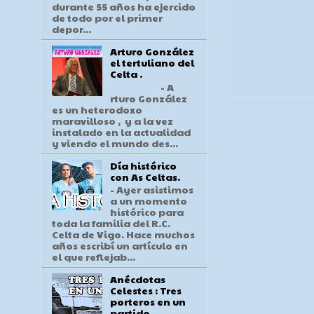
durante 55 años ha ejercido
de todo por el primer
depor...
Arturo González
el tertuliano del
Celta .
- A
rturo González
es un heterodoxo
maravilloso , y a la vez
instalado en la actualidad
y viendo el mundo des...
Día histórico
con As Celtas.
- Ayer asistimos
a un momento
histórico para
toda la familia del R.C.
Celta de Vigo. Hace muchos
años escribí un artículo en
el que reflejab...
Anécdotas
Celestes : Tres
porteros en un
partido .