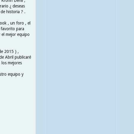
, Krohn Dehli ,
rario ¿ deseas
de historia ? .
ok , un foro , el
favorito para
 el mejor equipo
de 2015 ) ,
de Abril publicaré
n los mejores
stro equipo y