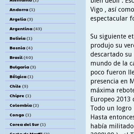
bien débil . E
Vigo , así com
Andorra
(1)
espectacular f
Argelia
(3)
Argentina
(43)
Su siguiente et
Bolivia
(1)
produjo su ver
Bosnia
(4)
descartado su 
Brasil
(40)
mundo de la ca
Bulgaria
(3)
poco fueron ll
Bélgica
(1)
presencia en M
Chile
(5)
máxima rebotea
Chipre
(1)
Europeo 2013 d
Colombia
(2)
Todo un logro 
Congo
(1)
Hasta entonces
Corea del Sur
(1)
había militado
Costa de Marfil
(2)