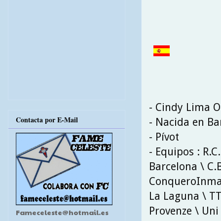
- Cindy Lima O
Contacta por E-Mail
- Nacida en Ba
- Pívot
- Equipos : R.C
Barcelona \ C.B
ConqueroInmac
La Laguna \ TT
Provenze \ Uni 
Fameceleste@hotmail.es