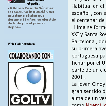
vigués .
Habitual en e
- A lfonso Posada Sánchez ,
es toda una institución del
español , con 
atletismo céltico que
durante 55 años ha ejercido
el centenar de
de todo por el primer
, Lima se form
depor...
XXI y Santa Ro
Barcelona , do
Web Colaboradora
su primera ave
portuguesa par
fichar por el 
parte de un cl
2001 .
La joven Cindy
gran sentido d
alma de un ves
como
Noemí J