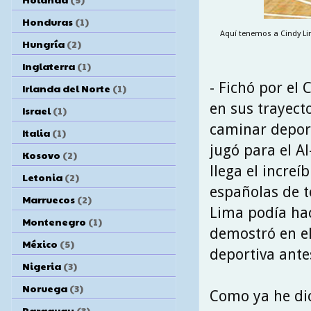
Honduras
(1)
Aquí tenemos a Cindy Li
Hungría
(2)
Inglaterra
(1)
- Fichó por el
Irlanda del Norte
(1)
en sus trayecto
Israel
(1)
caminar deport
Italia
(1)
jugó para el A
Kosovo
(2)
llega el incre
Letonia
(2)
españolas de t
Marruecos
(2)
Lima podía hac
Montenegro
(1)
demostró en el
México
(5)
deportiva ante
Nigeria
(3)
Noruega
(3)
Como ya he dic
Paraguay
(3)