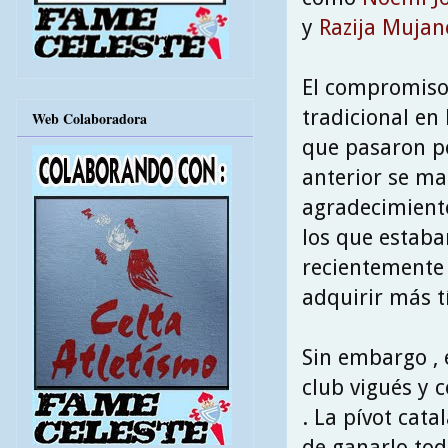
y
Razija Mujan
El compromiso 
tradicional en 
Web Colaboradora
que pasaron po
anterior se ma
agradecimient
los que estaba
recientemente 
adquirir más tí
Sin embargo , 
club vigués y 
. La pívot cat
de ganarlo tod