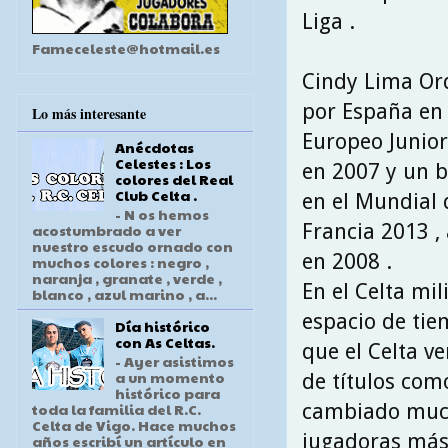
Liga .
Fameceleste@hotmail.es
Cindy Lima Orq
por España en 
Lo más interesante
Europeo Junior 
Anécdotas
Celestes : Los
en 2007 y un b
colores del Real
Club Celta .
en el Mundial 
- N os hemos
Francia 2013 ,
acostumbrado a ver
nuestro escudo ornado con
en 2008 .
muchos colores : negro ,
naranja , granate , verde ,
En el Celta mi
blanco , azul marino , a...
espacio de tie
Día histórico
con As Celtas.
que el Celta v
- Ayer asistimos
a un momento
de títulos com
histórico para
cambiado mucho
toda la familia del R.C.
Celta de Vigo. Hace muchos
jugadoras más 
años escribí un artículo en