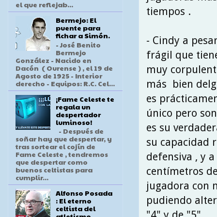
el que reflejab...
tiempos .
Bermejo: El
puente para
fichar a Simón.
- Cindy a pesa
- José Benito
Bermejo
frágil que tie
González - Nacido en
Dacón ( Ourense ) , el 19 de
muy corpulenta
Agosto de 1925 - Interior
más bien delga
derecho - Equipos: R.C. Cel...
es prácticamen
¡Fame Celeste te
regala un
único pero son 
despertador
luminoso!
es su verdader
- Después de
soñar hay que despertar, y
su capacidad 
tras sortear el cojín de
Fame Celeste , tendremos
defensiva , y a
que despertar como
buenos celtistas para
centímetros de
cumplir...
jugadora con 
Alfonso Posada
pudiendo alter
: El eterno
celtista del
"4" y de "5" .
atletismo