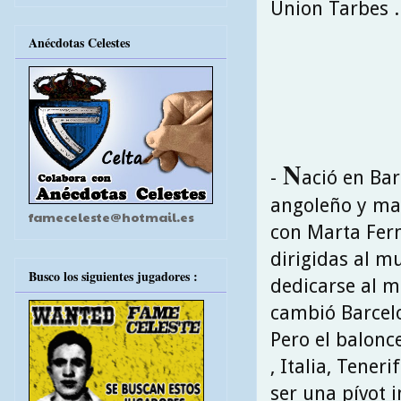
Union Tarbes .
Anécdotas Celestes
N
-
ació en Bar
angoleño y ma
fameceleste@hotmail.es
con Marta Fern
dirigidas al m
Busco los siguientes jugadores :
dedicarse al m
cambió Barcel
Pero el balonce
, Italia, Tene
ser una pívot