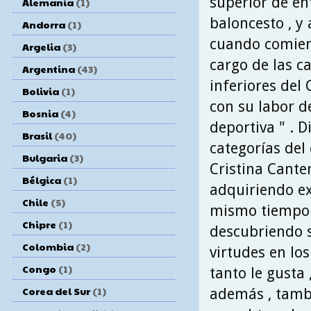
superior de e
Alemania
(1)
baloncesto , y 
Andorra
(1)
cuando comien
Argelia
(3)
cargo de las c
Argentina
(43)
inferiores del
Bolivia
(1)
con su labor d
Bosnia
(4)
deportiva " . D
Brasil
(40)
categorías del 
Bulgaria
(3)
Cristina Cante
Bélgica
(1)
adquiriendo ex
Chile
(5)
mismo tiempo 
Chipre
(1)
descubriendo 
Colombia
(2)
virtudes en lo
Congo
(1)
tanto le gusta 
Corea del Sur
(1)
además , tambi