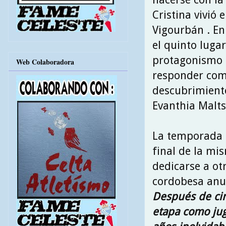
Cristina vivió
Vigourbán . En
el quinto luga
protagonismo e
Web Colaboradora
responder com
descubrimiento
Evanthia Maltsi
La temporada 2
final de la mi
dedicarse a ot
cordobesa anun
Después de cin
etapa como jug