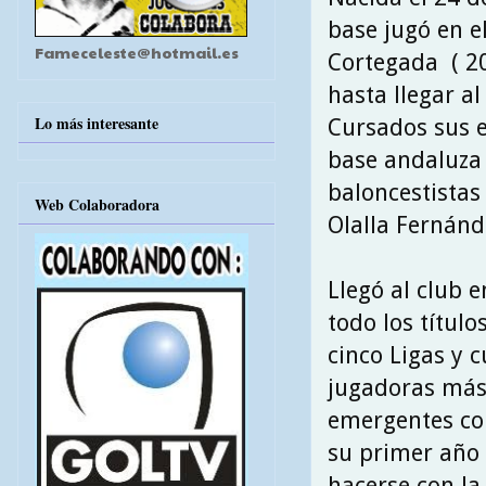
base jugó en el
Fameceleste@hotmail.es
Cortegada ( 20
hasta llegar al
Lo más interesante
Cursados sus e
base andaluza 
baloncestistas 
Web Colaboradora
Olalla Fernánde
Llegó al club 
todo los títul
cinco Ligas y c
jugadoras más 
emergentes com
su primer año 
hacerse con la