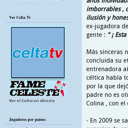
años inolvida
imborrables , 
ilusión y hone
Ver Celta Tv
ex-jugadora de
gente :
" ¡ Est
Más sinceras n
concluida su e
entrenadora añ
céltica había 
por la que dej
padre no es otr
Ver el Celta en directo
Colina , con el
Jugadores por países:
- En 2009 se sa