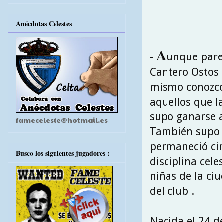
Anécdotas Celestes
A
-
unque parez
Cantero Ostos 
mismo conozco
aquellos que l
supo ganarse a
fameceleste@hotmail.es
También supo m
permaneció cin
Busco los siguientes jugadores :
disciplina cel
niñas de la ciu
del club .
Nacida el 24 d