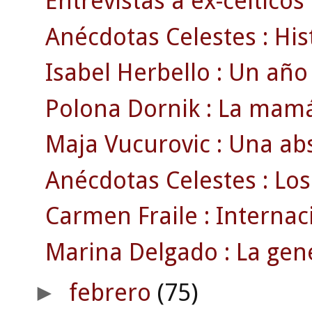
Entrevistas a ex-célticos 
Anécdotas Celestes : Histó
Isabel Herbello : Un año c
Polona Dornik : La mamá 
Maja Vucurovic : Una abs
Anécdotas Celestes : Los 
Carmen Fraile : Internaci
Marina Delgado : La gene
febrero
(75)
►