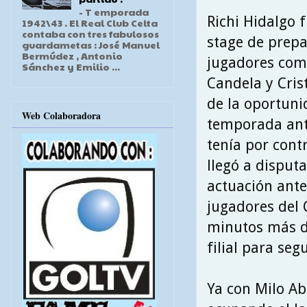
- T emporada
Richi Hidalgo f
1942\43 . El Real Club Celta
contaba con tres fabulosos
stage de prepa
guardametas : José Manuel
Bermúdez , Antonio
jugadores como 
Sánchez y Emilio ...
Candela y Cri
de la oportuni
Web Colaboradora
temporada ante
tenía por cont
llegó a disput
actuación ante
jugadores del 
minutos más du
filial para seg
Ya con Milo Abe