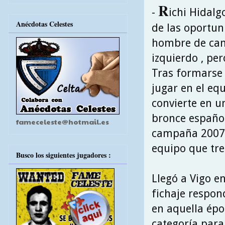
R
-
ichi Hidalg
Anécdotas Celestes
de las oportun
hombre de cant
izquierdo , pe
Tras formarse 
jugar en el equ
convierte en u
bronce español
fameceleste@hotmail.es
campaña 2007\
equipo que tre
Busco los siguientes jugadores :
Llegó a Vigo e
fichaje respond
en aquella épo
categoría para 