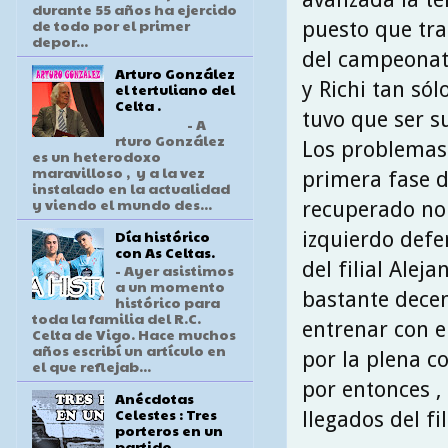
durante 55 años ha ejercido
de todo por el primer
puesto que tra
depor...
del campeonato
Arturo González
y Richi tan só
el tertuliano del
Celta .
tuvo que ser s
- A
rturo González
Los problemas 
es un heterodoxo
maravilloso , y a la vez
primera fase d
instalado en la actualidad
y viendo el mundo des...
recuperado no 
Día histórico
izquierdo defe
con As Celtas.
del filial Ale
- Ayer asistimos
a un momento
bastante dece
histórico para
toda la familia del R.C.
entrenar con e
Celta de Vigo. Hace muchos
años escribí un artículo en
por la plena co
el que reflejab...
por entonces ,
Anécdotas
Celestes : Tres
llegados del fil
porteros en un
partido .