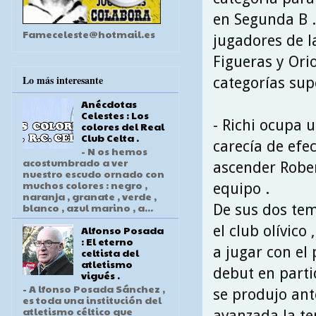
en Segunda B .
Fameceleste@hotmail.es
jugadores de la
Figueras y Ori
Lo más interesante
categorías sup
Anécdotas
Celestes : Los
- Richi ocupa u
colores del Real
Club Celta .
carecía de efe
- N os hemos
acostumbrado a ver
ascender Rober
nuestro escudo ornado con
muchos colores : negro ,
equipo .
naranja , granate , verde ,
blanco , azul marino , a...
De sus dos te
el club olívico
Alfonso Posada
: El eterno
a jugar con el
celtista del
atletismo
debut en partid
vigués .
- A lfonso Posada Sánchez ,
se produjo ant
es toda una institución del
atletismo céltico que
avanzada la t