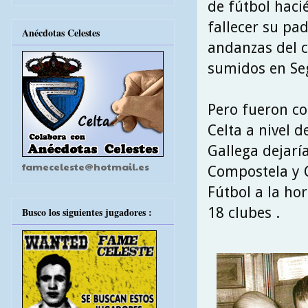
de fútbol haci
fallecer su pa
Anécdotas Celestes
andanzas del c
sumidos en Seg
Pero fueron co
Celta a nivel d
Gallega dejaría
fameceleste@hotmail.es
Compostela y C
Fútbol a la ho
18 clubes .
Busco los siguientes jugadores :