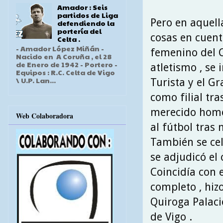
Amador : Seis
partidos de Liga
Pero en aquel
defendiendo la
portería del
cosas en cuent
Celta .
- Amador López Miñán -
femenino del C
Nacido en A Coruña , el 28
de Enero de 1942 - Portero -
atletismo , se 
Equipos : R.C. Celta de Vigo
\ U.P. Lan...
Turista y el G
como filial tra
merecido homen
Web Colaboradora
al fútbol tras
También se cel
se adjudicó el
Coincidía con e
completo , hiz
Quiroga Palaci
de Vigo .