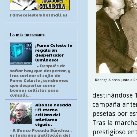
Fameceleste@hotmail.es
Lo más interesante
¡Fame Celeste te
regala un
despertador
luminoso!
- Después de
soñar hay que despertar, y
tras sortear el cojín de
Fame Celeste , tendremos
Rodrigo Alonso junto a R
que despertar como
buenos celtistas para
destinándose 1
cumplir...
campaña anteri
Alfonso Posada
: El eterno
pesetas por es
celtista del
atletismo
Tras la marcha
vigués .
- A lfonso Posada Sánchez ,
prestigioso en
es toda una institución del