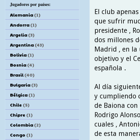
Jugadores por países:
El club apenas 
Alemania
(1)
que sufrir muc
Andorra
(1)
presidente , R
Argelia
(3)
dos millones d
Argentina
(43)
Madrid , en la
Bolivia
(1)
objetivo y el 
Bosnia
(4)
española .
Brasil
(40)
Bulgaria
(3)
Al día siguiente
Bélgica
(1)
y cumpliendo c
de Baiona con 
Chile
(5)
Rodrigo Alonso
Chipre
(1)
cuales , Anton
Colombia
(2)
de esta manera
Congo
(1)