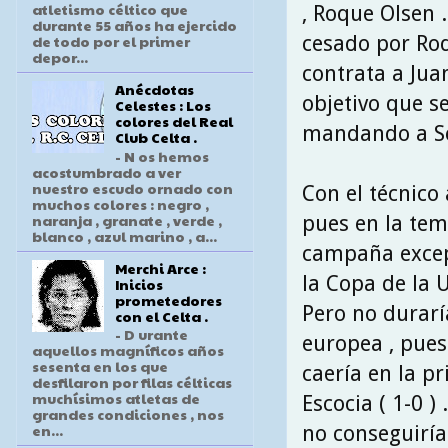
atletismo céltico que
, Roque Olsen .
durante 55 años ha ejercido
cesado por Rod
de todo por el primer
depor...
contrata a Jua
Anécdotas
objetivo que s
Celestes : Los
colores del Real
mandando a Seg
Club Celta .
- N os hemos
acostumbrado a ver
nuestro escudo ornado con
Con el técnico
muchos colores : negro ,
naranja , granate , verde ,
pues en la te
blanco , azul marino , a...
campaña excepc
Merchi Arce :
la Copa de la U
Inicios
prometedores
Pero no durarí
con el Celta .
- D urante
europea , pues
aquellos magníficos años
sesenta en los que
caería en la pr
desfilaron por filas célticas
muchísimos atletas de
Escocia ( 1-0 
grandes condiciones , nos
en...
no conseguiría