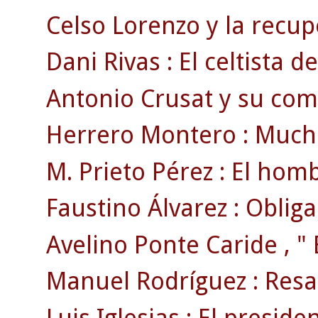
Celso Lorenzo y la recu
Dani Rivas : El celtista d
Antonio Crusat y su comi
Herrero Montero : Mucho
M. Prieto Pérez : El hom
Faustino Álvarez : Oblig
Avelino Ponte Caride , " 
Manuel Rodríguez : Resa
Luis Iglesias : El preside