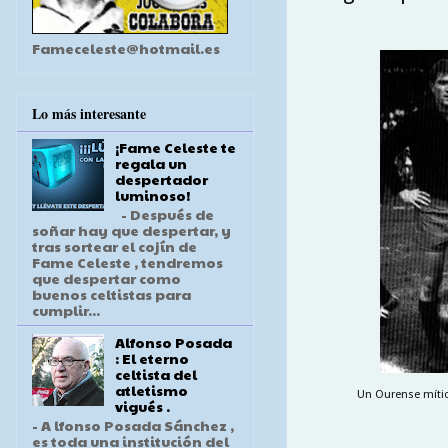
Fameceleste@hotmail.es
Lo más interesante
¡Fame Celeste te
regala un
despertador
luminoso!
- Después de
soñar hay que despertar, y
tras sortear el cojín de
Fame Celeste , tendremos
que despertar como
buenos celtistas para
cumplir...
Alfonso Posada
: El eterno
celtista del
atletismo
Un Ourense mítico
vigués .
- A lfonso Posada Sánchez ,
es toda una institución del