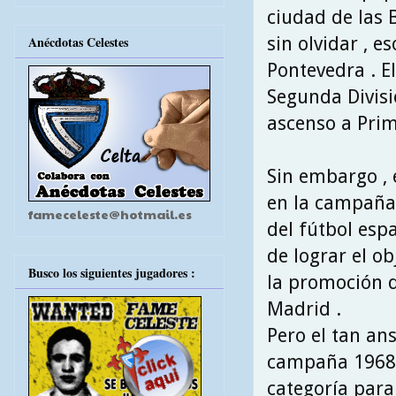
ciudad de las B
sin olvidar , es
Anécdotas Celestes
Pontevedra . 
Segunda Divisi
ascenso a Prim
Sin embargo , 
en la campaña 
fameceleste@hotmail.es
del fútbol esp
de lograr el o
Busco los siguientes jugadores :
la promoción d
Madrid .
Pero el tan an
campaña 1968\6
categoría para