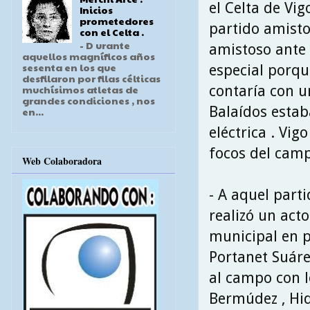
el Celta de Vi
Inicios
prometedores
partido amisto
con el Celta .
- D urante
amistoso ante e
aquellos magníficos años
sesenta en los que
especial porqu
desfilaron por filas célticas
contaría con u
muchísimos atletas de
grandes condiciones , nos
Balaídos esta
en...
eléctrica . Vig
focos del camp
Web Colaboradora
- A aquel parti
realizó un acto
municipal en pl
Portanet Suárez
al campo con l
Bermúdez , Hid