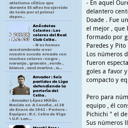
- En aquel Our
atletismo céltico que
durante 55 años ha ejercido
delantero cent
de todo por el primer
depor...
Doade . Fue un
Anécdotas
el mejor , que
Celestes : Los
colores del Real
formado por gr
Club Celta .
- N os hemos
Paredes y Pito 
acostumbrado a ver
Los números d
nuestro escudo ornado con
muchos colores : negro ,
fueron especta
naranja , granate , verde ,
blanco , azul marino , a...
goles a favor 
Amador : Seis
compacto y equ
partidos de Liga
defendiendo la
portería del
Celta .
Pero para núme
- Amador López Miñán -
Nacido en A Coruña , el 28
equipo , él co
de Enero de 1942 - Portero -
Pichichi " el d
Equipos : R.C. Celta de Vigo
\ U.P. Lan...
Sus números ll
Merchi Arce :