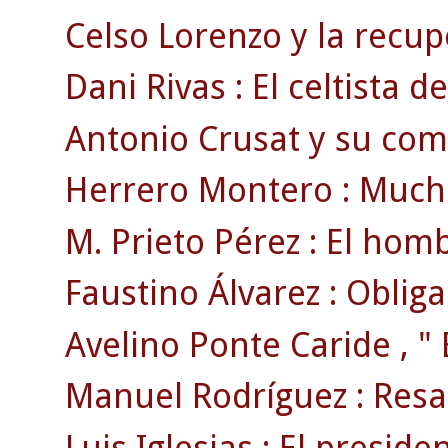
Celso Lorenzo y la recu
Dani Rivas : El celtista d
Antonio Crusat y su comi
Herrero Montero : Mucho
M. Prieto Pérez : El hom
Faustino Álvarez : Oblig
Avelino Ponte Caride , " 
Manuel Rodríguez : Resa
Luis Iglesias : El preside