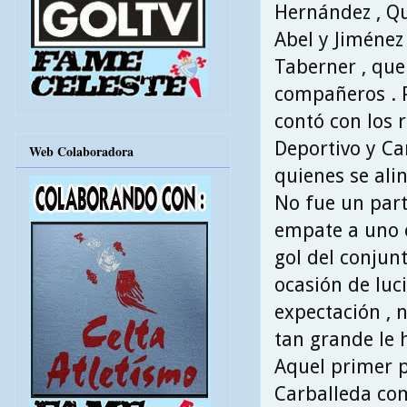
Hernández , Qui
Abel y Jiménez
Taberner , que
compañeros . P
contó con los 
Deportivo y Ca
Web Colaboradora
quienes se ali
No fue un part
empate a uno e
gol del conjunt
ocasión de luc
expectación , 
tan grande le h
Aquel primer pa
Carballeda com