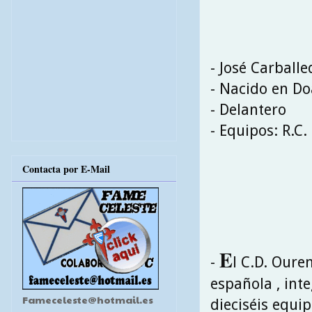
- José Carballe
- Nacido en Do
- Delantero
- Equipos: R.C.
Contacta por E-Mail
E
-
l C.D. Oure
española , int
Fameceleste@hotmail.es
dieciséis equip