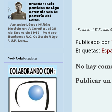
Amador : Seis
partidos de Liga
defendiendo la
portería del
Celta .
- Amador López Miñán -
Nacido en A Coruña , el 28
- Fuentes : ( El Pueblo 
de Enero de 1942 - Portero -
Equipos : R.C. Celta de Vigo
\ U.P. Lan...
Publicado por
Etiquetas:
Esp
Web Colaboradora
No hay come
Publicar un