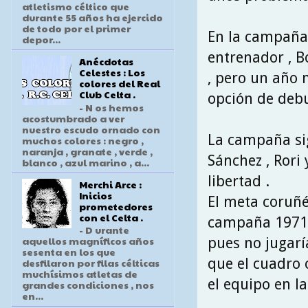
atletismo céltico que
durante 55 años ha ejercido
de todo por el primer
En la campaña
depor...
entrenador , B
Anécdotas
Celestes : Los
, pero un año 
colores del Real
Club Celta .
opción de debu
- N os hemos
acostumbrado a ver
nuestro escudo ornado con
La campaña sig
muchos colores : negro ,
naranja , granate , verde ,
Sánchez , Rori
blanco , azul marino , a...
libertad .
Merchi Arce :
Inicios
El meta coruñés
prometedores
con el Celta .
campaña 1971\7
- D urante
aquellos magníficos años
pues no jugarí
sesenta en los que
que el cuadro 
desfilaron por filas célticas
muchísimos atletas de
el equipo en l
grandes condiciones , nos
en...