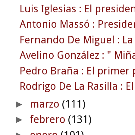
Luis Iglesias : El preside
Antonio Massó : Preside
Fernando De Miguel : La 
Avelino González : " Miñat
Pedro Braña : El primer 
Rodrigo De La Rasilla : El
marzo
(111)
►
febrero
(131)
►
enero
(101)
►