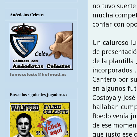
no tuvo suerte
mucha compete
Anécdotas Celestes
contar con opo
Un caluroso lu
de presentació
de la plantilla
incorporados .
fameceleste@hotmail.es
Cantero por su
en algunos futb
Busco los siguientes jugadores :
Costoya y José
hallaban cumpli
Boedo venía jug
de ese moment
que justo ese d