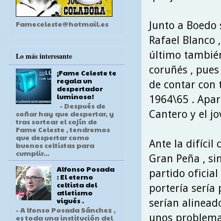
Fameceleste@hotmail.es
Junto a Boedo 
Rafael Blanco ,
último también
Lo más interesante
coruñés , pues 
¡Fame Celeste te
regala un
de contar con
despertador
luminoso!
1964\65 . Apart
- Después de
Cantero y el jo
soñar hay que despertar, y
tras sortear el cojín de
Fame Celeste , tendremos
que despertar como
Ante la difíci
buenos celtistas para
cumplir...
Gran Peña , sin
Alfonso Posada
partido oficia
: El eterno
celtista del
portería sería
atletismo
vigués .
serían alinead
- A lfonso Posada Sánchez ,
unos problemas
es toda una institución del