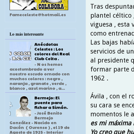
Tras despuntar 
Fameceleste@hotmail.es
plantel céltic
viguesa , esta 
como entrenad
Lo más interesante
Las bajas habí
Anécdotas
Celestes : Los
servicios de u
colores del Real
Club Celta .
al presidente 
- N os hemos
formar parte 
acostumbrado a ver
nuestro escudo ornado con
1962 .
muchos colores : negro ,
naranja , granate , verde ,
blanco , azul marino , a...
Ávila , con el 
Bermejo: El
puente para
su cara se enc
fichar a Simón.
- José Benito
momentos le a
Bermejo
es mi máxima il
González - Nacido en
Dacón ( Ourense ) , el 19 de
Yo creo que hu
Agosto de 1925 - Interior