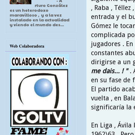
- A
rturo González
, Raba , Téllez 
es un heterodoxo
maravilloso , y a la vez
entrada y el b
instalado en la actualidad
y viendo el mundo des...
Gómez le tocarí
complicada por
jugadores . En
Web Colaboradora
constantes abuc
dirigirse a un
me dais... ! "
. 
en su fase de 
El partido acab
vuelta , en Bala
significaría l
En Liga , Ávil
1962\63 . Pero