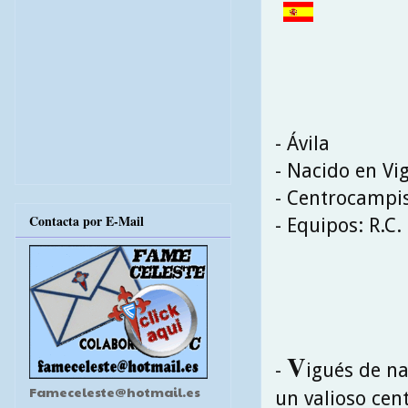
- Ávila
- Nacido en Vi
- Centrocampi
Contacta por E-Mail
- Equipos: R.C.
V
-
igués de na
Fameceleste@hotmail.es
un valioso cen