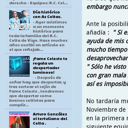
derecho - Equipos: R.C. Cel...
embargo nunca 
Día histórico
con As Celtas.
- Ayer asistimos
Ante la posibi
a un momento
histórico para
añadía :
" Si e
toda la familia del R.C.
Celta de Vigo. Hace muchos
ayuda de mis c
años escribí un artículo en
mucho tiempo 
el que reflejab...
desaprovecharé
¡Fame Celeste te
regala un
" Sólo he vist
despertador
luminoso!
con gran mala s
- Después de
soñar hay que despertar, y
así es imposib
tras sortear el cojín de
Fame Celeste , tendremos
que despertar como
buenos celtistas para
No tardaría mu
cumplir...
Noviembre de 1
Arturo González
en la primera 
el tertuliano del
Celta .
siguiente equip