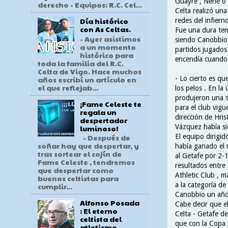
Guayre , Nené o 
derecho - Equipos: R.C. Cel...
Celta realizó un
Día histórico
redes del infiern
con As Celtas.
Fue una dura tem
- Ayer asistimos
siendo Canobbio u
a un momento
partidos jugados
histórico para
encendía cuando l
toda la familia del R.C.
Celta de Vigo. Hace muchos
años escribí un artículo en
- Lo cierto es qu
el que reflejab...
los pelos . En la 
produjeron una s
¡Fame Celeste te
para el club vigu
regala un
dirección de Hri
despertador
Vázquez había sid
luminoso!
El equipo dirigid
- Después de
soñar hay que despertar, y
había ganado el 
tras sortear el cojín de
al Getafe por 2-1
Fame Celeste , tendremos
resultados entre 
que despertar como
Athletic Club , 
buenos celtistas para
a la categoría de
cumplir...
Canobbio un año
Alfonso Posada
Cabe decir que el
: El eterno
Celta - Getafe de
celtista del
que con la Copa 
atletismo