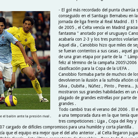
- El gol más recordado del punta charrúa s
conseguido en el Santiago Bernabeu en l
jornada de liga frente al Real Madrid . El
de 2005 , el Celta vencía en Madrid gracia
fantasma " anotado por el uruguayo Canob
acabaría con 2-3 y los tres puntos volarían
Aquel día , Canobbio hizo que miles de se
se fueran contentos a sus casas , aquel go
de una gran etapa por parte de la " Lámpar
feliz al término de la campaña 2005\2006 
clasificación para la Copa de la UEFA .
Canobbio formaba parte de muchos de lo
devolvieron la ilusión a la sufrida afición cé
Silva , Oubiña , Núñez , Pinto , Perera...
mostraron sus grandes habilidades en un
plagado de grandes estrellas por parte de
grandes .
Todo cambió tras el verano del 2006 . El 
a una temporada dura en la que tenía que 
el balón ante la presión rival .
tres competiciones : Liga , Copa del Rey y
7 cargado de difíciles compromisos para una humilde y corta plantilla .
cía que el equipo era mejor que el del año anterior , al Celta llegaron ju