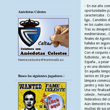
- En ese año como
oportunidades par
Anécdotas Celestes
caracterizaba . 
liga , Canobbio d
en los cuales con
Tras su desaperci
mediterráneas , 
finales de Agost
hallaba en segund
descenso en la 
Con el conjunto c
futbolista , sin 
fameceleste@hotmail.es
España , a pesar 
y en una división 
En aquella tempo
Busco los siguientes jugadores :
tantos en 38 part
lámpara comenzab
Jandro y más tar
Una vez finalizad
celeste , Fernand
federativos del 
Aún demostró más
muchas de sus pil