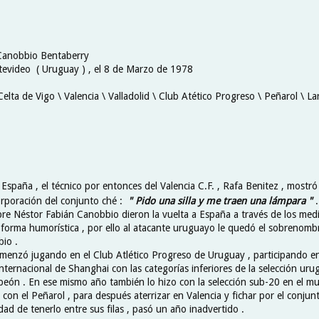
 Canobbio Bentaberry
evideo ( Uruguay ) , el 8 de Marzo de 1978
Celta de Vigo \ Valencia \ Valladolid \ Club Atético Progreso \ Peñarol \ Lar
 España , el técnico por entonces del Valencia C.F. , Rafa Benitez , mostr
orporación del conjunto ché :
" Pido una silla y me traen una lámpara "
bre Néstor Fabián Canobbio dieron la vuelta a España a través de los med
forma humorística , por ello al atacante uruguayo le quedó el sobrenomb
io .
menzó jugando en el Club Atlético Progreso de Uruguay , participando e
nternacional de Shanghai con las categorías inferiores de la selección uru
eón . En ese mismo año también lo hizo con la selección sub-20 en el mu
con el Peñarol , para después aterrizar en Valencia y fichar por el conjun
idad de tenerlo entre sus filas , pasó un año inadvertido .