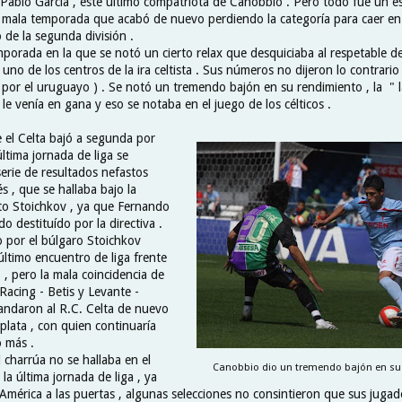
Pablo García , éste último compatriota de Canobbio . Pero todo fue un es
a mala temporada que acabó de nuevo perdiendo la categoría para caer en 
o de la segunda división .
porada en la que se notó un cierto relax que desquiciaba al respetable de
no de los centros de la ira celtista . Sus números no dijeron lo contrario 
 por el uruguayo ) . Se notó un tremendo bajón en su rendimiento , la " 
e venía en gana y eso se notaba en el juego de los célticos .
e el Celta bajó a segunda por
última jornada de liga se
erie de resultados nefastos
és , que se hallaba bajo la
sto Stoichkov , ya que Fernando
o destituído por la directiva .
o por el búlgaro Stoichkov
último encuentro de liga frente
 , pero la mala coincidencia de
Racing - Betis y Levante -
mandaron al R.C. Celta de nuevo
 plata , con quien continuaría
 más .
 charrúa no se hallaba en el
Canobbio dio un tremendo bajón en su 
 la última jornada de liga , ya
América a las puertas , algunas selecciones no consintieron que sus jugad