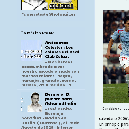
Fameceleste@hotmail.es
Lo más interesante
Anécdotas
Celestes : Los
colores del Real
Club Celta .
- N os hemos
acostumbrado a ver
nuestro escudo ornado con
muchos colores : negro ,
naranja , granate , verde ,
blanco , azul marino , a...
Bermejo: El
puente para
fichar a Simón.
- José Benito
Canobbio conduce 
Bermejo
González - Nacido en
calendario 2006\0
Dacón ( Ourense ) , el 19 de
En principio pare
Agosto de 1925 - Interior