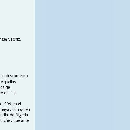
issa \ Fenix.
ó su descontento
. Aquellas
ios de
re de " la
n 1999 en el
guaya , con quien
ndial de Nigeria
to ché , que ante