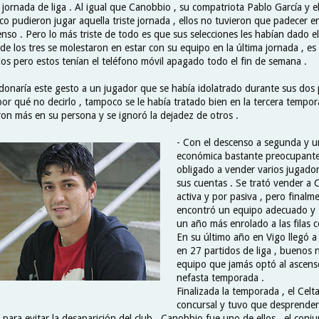
 jornada de liga . Al igual que Canobbio , su compatriota Pablo García y el
o pudieron jugar aquella triste jornada , ellos no tuvieron que padecer e
enso . Pero lo más triste de todo es que sus selecciones les habían dado e
 de los tres se molestaron en estar con su equipo en la última jornada , es 
rlos pero estos tenían el teléfono móvil apagado todo el fin de semana .
rdonaría este gesto a un jugador que se había idolatrado durante sus dos
 por qué no decirlo , tampoco se le había tratado bien en la tercera tempor
aron más en su persona y se ignoró la dejadez de otros .
- Con el descenso a segunda y u
económica bastante preocupante ,
obligado a vender varios jugado
sus cuentas . Se trató vender a
activa y por pasiva , pero finalm
encontró un equipo adecuado y 
un año más enrolado a las filas cé
En su último año en Vigo llegó a 
en 27 partidos de liga , buenos
equipo que jamás optó al ascens
nefasta temporada .
Finalizada la temporada , el Celta
concursal y tuvo que desprenders
s para evitar la desaparición del club . Canobbio fue uno de ellos , el conj