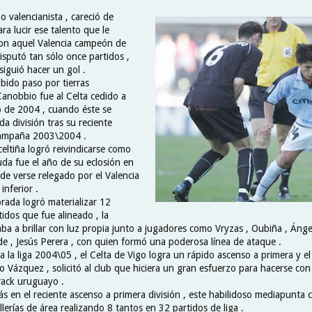
 valencianista , careció de
a lucir ese talento que le
Con aquel Valencia campeón de
isputó tan sólo once partidos ,
siguió hacer un gol .
bido paso por tierras
Canobbio fue al Celta cedido a
o de 2004 , cuando éste se
a división tras su reciente
campaña 2003\2004 .
eltiña logró reivindicarse como
duda fue el año de su eclosión en
de verse relegado por el Valencia
inferior .
rada logró materializar 12
idos que fue alineado , la
a a brillar con luz propia junto a jugadores como Vryzas , Oubiña , Ánge
de , Jesús Perera , con quien formó una poderosa línea de ataque .
a la liga 2004\05 , el Celta de Vigo logra un rápido ascenso a primera y e
o Vázquez , solicitó al club que hiciera un gran esfuerzo para hacerse con
crack uruguayo .
 en el reciente ascenso a primera división , este habilidoso mediapunta
lerías de área realizando 8 tantos en 32 partidos de liga .