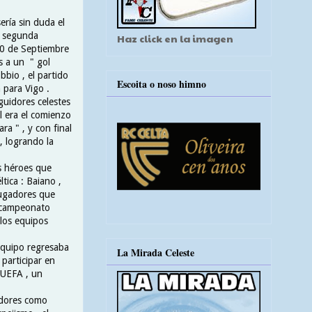
ería sin duda el
a segunda
Haz click en la imagen
 10 de Septiembre
s a un " gol
bio , el partido
Escoita o noso himno
 para Vigo .
guidores celestes
l era el comienzo
a " , y con final
, logrando la
s héroes que
ltica : Baiano ,
 Jugadores que
 campeonato
 los equipos
equipo regresaba
La Mirada Celeste
participar en
 UEFA , un
gadores como