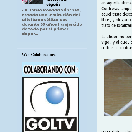
en aquella última
vigués .
Contreras tampoc
- A lfonso Posada Sánchez ,
es toda una institución del
aquel triste desc
atletismo céltico que
libre , y ninguno
durante 55 años ha ejercido
trató de localiza
de todo por el primer
depor...
La afición no pe
Vigo , y al que ,
críticas se centr
Web Colaboradora
con salarios alto