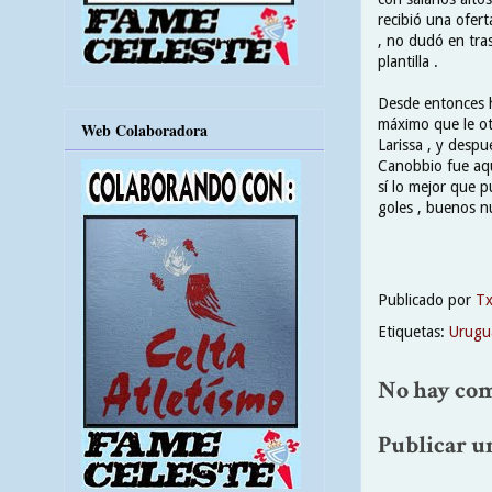
recibió una ofert
, no dudó en tras
plantilla .
Desde entonces h
máximo que le otr
Web Colaboradora
Larissa , y despu
Canobbio fue aqu
sí lo mejor que p
goles , buenos n
Publicado por
T
Etiquetas:
Urugu
No hay com
Publicar u