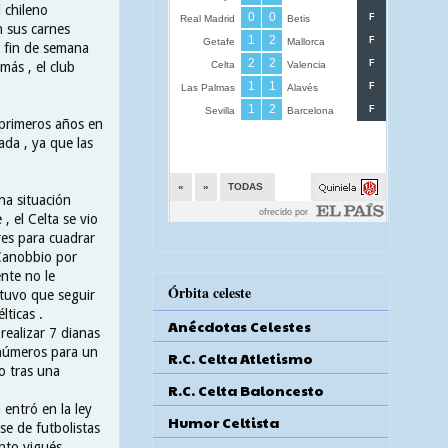
 chileno
n sus carnes
l fin de semana
más , el club
 primeros años en
ada , ya que las
na situación
 el Celta se vio
res para cuadrar
 Canobbio por
ente no le
Órbita celeste
tuvo que seguir
lticas .
Anécdotas Celestes
realizar 7 dianas
 números para un
R.C. Celta Atletismo
o tras una
R.C. Celta Baloncesto
 entró en la ley
Humor Celtista
e de futbolistas
unto vigués