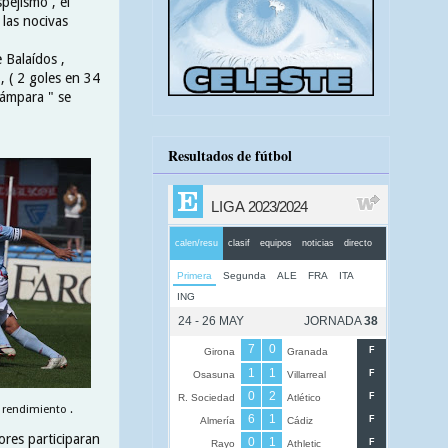
pejismo , el
las nocivas
 Balaídos ,
, ( 2 goles en 34
lámpara " se
Resultados de fútbol
rendimiento .
ores participaran