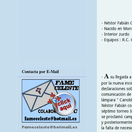
- Néstor Fabián
- Nacido en Mont
- Interior zurdo
- Equipos : R.C. 
Contacta por E-Mail
A
-
su llegada a
por la nueva inc
declaraciones so
comunicación de 
lámpara " Canobb
Néstor Fabián co
séptimo torneo I
se proclamó camp
y posteriormente 
Fameceleste@hotmail.es
la falta de neces