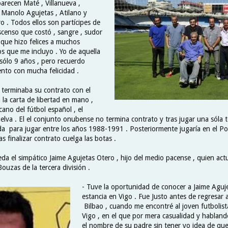
arecen Maté , Villanueva ,
 Manolo Agujetas , Atilano y
ro . Todos ellos son partícipes de
scenso que costó , sangre , sudor
 que hizo felices a muchos
 los que me incluyo . Yo de aquella
sólo 9 años , pero recuerdo
to con mucha felicidad .
terminaba su contrato con el
 la carta de libertad en mano ,
cano del fútbol español , el
elva . El el conjunto onubense no termina contrato y tras jugar una sóla 
a para jugar entre los años 1988-1991 . Posteriormente jugaría en el Pol
as finalizar contrato cuelga las botas .
eda el simpático Jaime Agujetas Otero , hijo del medio pacense , quien ac
ouzas de la tercera división .
- Tuve la oportunidad de conocer a Jaime Aguj
estancia en Vigo . Fue Justo antes de regresar 
Bilbao , cuando me encontré al joven futbolist
Vigo , en el que por mera casualidad y hablando
el nombre de su padre sin tener yo idea de qu