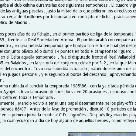
igaba al club celtiña durante las dos siguientes temporadas . El cuadro vi
de las antiguas pesetas , justo la mitad de lo que pidieron los directivos c
brar cerca de 4 millones por temporada en concepto de ficha , prácticame
ético de Madrid .
s pocos días de su fichaje , en el primer partido de liga de la temporada
5 , frente a la Real Sociedad en Atotxa . El partido acabó con empate a
entro , en una nefasta temporada que finalizó con el triste final del des
e el conjunto olívico sólo sumó 14 puntos en todo el campeonato liguero .
en el Celta aquella temporada , fue el disputado frente al Real Valladolid 
 en Balaídos , en la victoria del conjunto celeste por 3-2 , en la que Ma
es del encuentro . Tuvo una soberbia actuación , haciéndose el amo del c
ol en jugada personal , y el segundo al borde del descanso , aprovechando
r .
orma nublada al concluir la temporada 1985\86 , con la ya citada pérdida 
o Agujetas tuvo la ocasión de lucir dorsal en 20 ocasiones , e incluso ano
l Celta en toda la temporada .
ormente , Manolo volvió a tener una papel determinante ne los play-offs 
mporada 86\87 . Antes de la fase de promoción , disputó 18 partidos de 
 en la primera jornada frente al C.D. Logroñés . Después llegarían los play
 , la cual recuerdan a día de hoy alguno de aquellos héroes , como refleja 