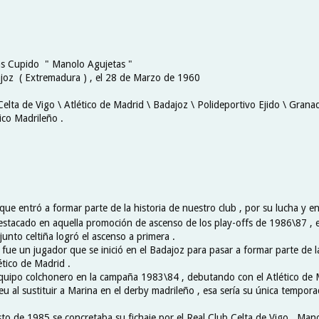
as Cupido " Manolo Agujetas "
joz ( Extremadura ) , el 28 de Marzo de 1960
Celta de Vigo \ Atlético de Madrid \ Badajoz \ Polideportivo Ejido \ Grana
ico Madrileño .
que entró a formar parte de la historia de nuestro club , por su lucha y e
estacado en aquella promoción de ascenso de los play-offs de 1986\87 , 
junto celtiña logró el ascenso a primera .
fue un jugador que se inició en el Badajoz para pasar a formar parte de l
lético de Madrid .
equipo colchonero en la campaña 1983\84 , debutando con el Atlético de 
u al sustituir a Marina en el derby madrileño , esa sería su única tempora
sto de 1985 se concretaba su fichaje por el Real Club Celta de Vigo . Man