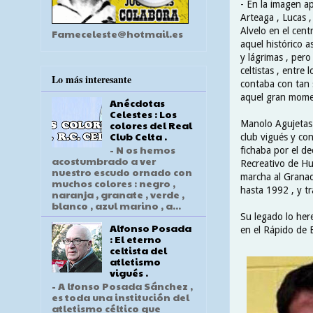
- En la imagen ap
Arteaga , Lucas ,
Alvelo en el cent
Fameceleste@hotmail.es
aquel histórico a
y lágrimas , pero
celtistas , entre
Lo más interesante
contaba con tan 
aquel gran momen
Anécdotas
Celestes : Los
Manolo Agujetas 
colores del Real
Club Celta .
club vigués y con
- N os hemos
fichaba por el de
acostumbrado a ver
Recreativo de Hu
nuestro escudo ornado con
marcha al Granad
muchos colores : negro ,
hasta 1992 , y tr
naranja , granate , verde ,
blanco , azul marino , a...
Su legado lo her
Alfonso Posada
en el Rápido de B
: El eterno
celtista del
atletismo
vigués .
- A lfonso Posada Sánchez ,
es toda una institución del
atletismo céltico que