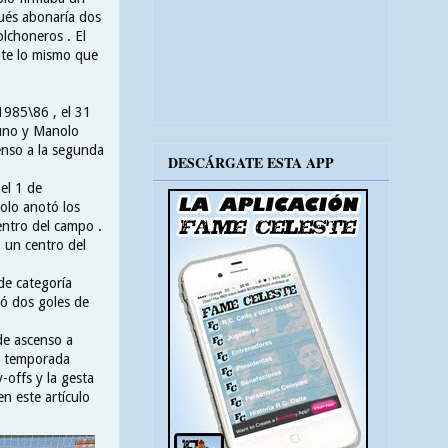
gués abonaría dos
olchoneros . El
nte lo mismo que
 1985\86 , el 31
 uno y Manolo
censo a la segunda
DESCÁRGATE ESTA APP
el 1 de
nolo anotó los
entro del campo .
 un centro del
de categoría
tó dos goles de
de ascenso a
la temporada
-offs y la gesta
en este artículo