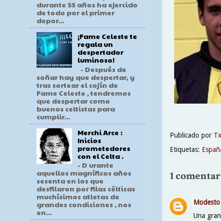
durante 55 años ha ejercido
de todo por el primer
depor...
¡Fame Celeste te
regala un
despertador
luminoso!
- Después de
soñar hay que despertar, y
tras sortear el cojín de
Fame Celeste , tendremos
que despertar como
buenos celtistas para
cumplir...
Merchi Arce :
Publicado por
T
Inicios
prometedores
Etiquetas:
Españ
con el Celta .
- D urante
aquellos magníficos años
1 comentar
sesenta en los que
desfilaron por filas célticas
muchísimos atletas de
Modesto
grandes condiciones , nos
en...
Una gran