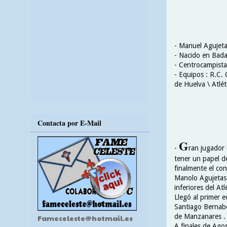
- Manuel Agujet
- Nacido en Bada
- Centrocampista
- Equipos : R.C. 
de Huelva \ Atlét
Contacta por E-Mail
G
-
ran jugador 
tener un papel d
finalmente el con
Manolo Agujetas 
inferiores del At
Llegó al primer 
Santiago Bernabe
de Manzanares .
Fameceleste@hotmail.es
A finales de Ago