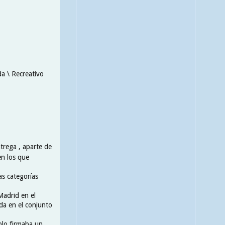
da \ Recreativo
ntrega , aparte de
en los que
as categorías
Madrid en el
da en el conjunto
olo firmaba un