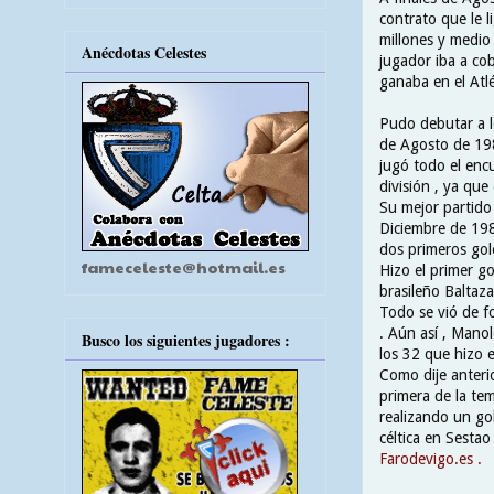
contrato que le l
millones y medio 
Anécdotas Celestes
jugador iba a co
ganaba en el Atl
Pudo debutar a lo
de Agosto de 198
jugó todo el encu
división , ya qu
Su mejor partido 
Diciembre de 1985
dos primeros gol
fameceleste@hotmail.es
Hizo el primer g
brasileño Baltaza
Todo se vió de f
. Aún así , Manol
Busco los siguientes jugadores :
los 32 que hizo e
Como dije anteri
primera de la te
realizando un gol
céltica en Sestao
Farodevigo.es .