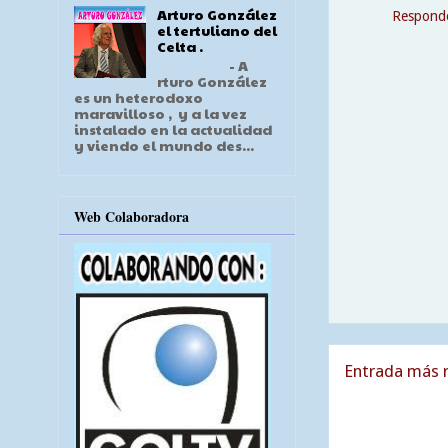
Arturo González
Respond
el tertuliano del
Celta .
- A
rturo González
es un heterodoxo
maravilloso , y a la vez
instalado en la actualidad
y viendo el mundo des...
Web Colaboradora
Entrada más r