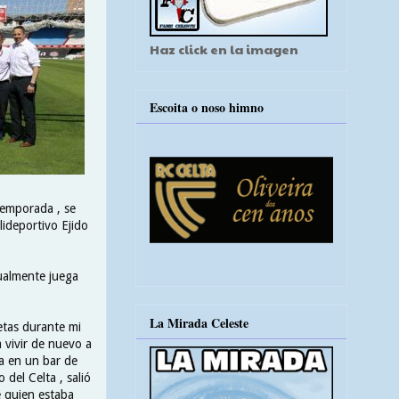
Haz click en la imagen
Escoita o noso himno
temporada , se
ideportivo Ejido
tualmente juega
La Mirada Celeste
etas durante mi
a vivir de nuevo a
a en un bar de
 del Celta , salió
e quien estaba