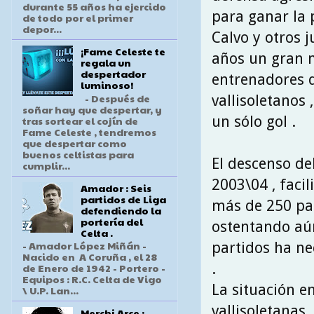
durante 55 años ha ejercido
para ganar la 
de todo por el primer
depor...
Calvo y otros 
¡Fame Celeste te
años un gran n
regala un
despertador
entrenadores q
luminoso!
- Después de
vallisoletanos 
soñar hay que despertar, y
un sólo gol .
tras sortear el cojín de
Fame Celeste , tendremos
que despertar como
buenos celtistas para
El descenso de
cumplir...
2003\04 , facil
Amador : Seis
partidos de Liga
más de 250 par
defendiendo la
portería del
ostentando aún
Celta .
- Amador López Miñán -
partidos ha ne
Nacido en A Coruña , el 28
.
de Enero de 1942 - Portero -
Equipos : R.C. Celta de Vigo
La situación en
\ U.P. Lan...
vallisoletanas
Merchi Arce :