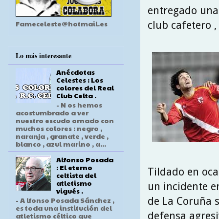
entregado una 
Fameceleste@hotmail.es
club cafetero , 
Lo más interesante
Anécdotas
Celestes : Los
colores del Real
Club Celta .
- N os hemos
acostumbrado a ver
nuestro escudo ornado con
muchos colores : negro ,
naranja , granate , verde ,
blanco , azul marino , a...
Alfonso Posada
: El eterno
Tildado en oca
celtista del
atletismo
un incidente e
vigués .
de La Coruña s
- A lfonso Posada Sánchez ,
es toda una institución del
defensa agresi
atletismo céltico que