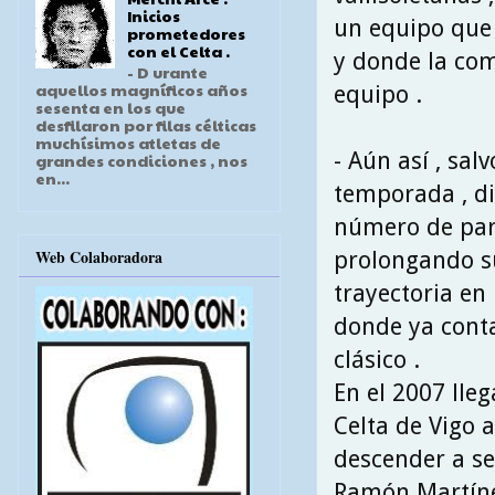
Inicios
un equipo que
prometedores
con el Celta .
y donde la co
- D urante
aquellos magníficos años
equipo .
sesenta en los que
desfilaron por filas célticas
muchísimos atletas de
- Aún así , sal
grandes condiciones , nos
en...
temporada , d
número de part
Web Colaboradora
prolongando s
trayectoria en 
donde ya cont
clásico .
En el 2007 llega
Celta de Vigo 
descender a se
Ramón Martíne