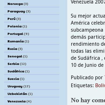
Venezuela 2007
Noruega
(3)
Paraguay
(3)
Su mejor actua
Perú
(3)
América celebr
Polonia
(1)
subcampeona de
Portugal
(9)
demás particip
Rumanía
(1)
rendimiento de
Rusia
(3)
todas las elim
Senegal
(1)
de Sudáfrica , 
Serbia
(12)
10 de Junio de
Sudáfrica
(1)
Publicado por
Suecia
(1)
Etiquetas:
Boli
Uruguay
(17)
Uzbekistán
(1)
No hay come
Venezuela
(4)