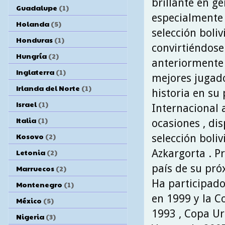
brillante en ge
Guadalupe
(1)
especialmente 
Holanda
(5)
selección boliv
Honduras
(1)
convirtiéndose
Hungría
(2)
anteriormente 
Inglaterra
(1)
mejores jugado
Irlanda del Norte
(1)
historia en su 
Israel
(1)
Internacional 
Italia
(1)
ocasiones , di
Kosovo
(2)
selección boli
Azkargorta . Pr
Letonia
(2)
país de su pró
Marruecos
(2)
Ha participad
Montenegro
(1)
en 1999 y la C
México
(5)
1993 , Copa Ur
Nigeria
(3)