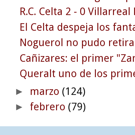
R.C. Celta 2 - 0 Villarreal 
El Celta despeja los fan
Noguerol no pudo retira
Cañizares: el primer "Z
Queralt uno de los prim
marzo
(124)
►
febrero
(79)
►