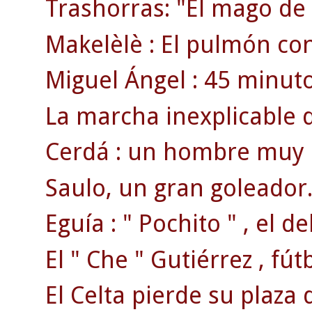
Trashorras: "El mago de
Makelèlè : El pulmón co
Miguel Ángel : 45 minuto
La marcha inexplicable d
Cerdá : un hombre muy 
Saulo, un gran goleador
Eguía : " Pochito " , el 
El " Che " Gutiérrez , fú
El Celta pierde su plaza 