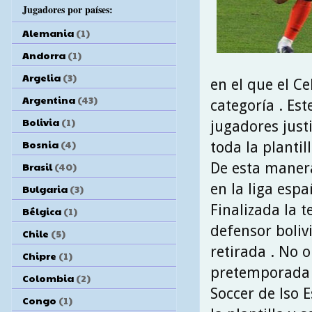
Jugadores por países:
Alemania
(1)
Andorra
(1)
Argelia
(3)
en el que el C
Argentina
(43)
categoría . Est
Bolivia
(1)
jugadores just
Bosnia
(4)
toda la plantil
De esta manera
Brasil
(40)
en la liga espa
Bulgaria
(3)
Finalizada la 
Bélgica
(1)
defensor boliv
Chile
(5)
retirada . No 
Chipre
(1)
pretemporada e
Colombia
(2)
Soccer de lso 
Congo
(1)