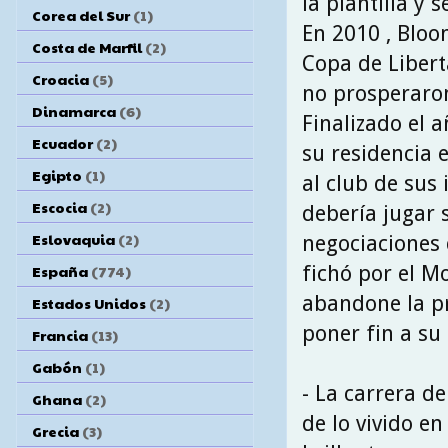
la plantilla y 
Corea del Sur
(1)
En 2010 , Bloo
Costa de Marfil
(2)
Copa de Libert
Croacia
(5)
no prosperaron
Dinamarca
(6)
Finalizado el 
Ecuador
(2)
su residencia e
Egipto
(1)
al club de sus
Escocia
(2)
debería jugar 
Eslovaquia
(2)
negociaciones d
fichó por el M
España
(774)
abandone la pr
Estados Unidos
(2)
poner fin a su
Francia
(13)
Gabón
(1)
- La carrera de
Ghana
(2)
de lo vivido en
Grecia
(3)